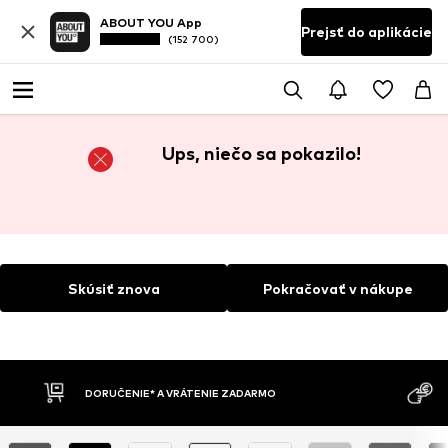
ABOUT YOU App
Prejsť do aplikácie
(152 700)
Ups, niečo sa pokazilo!
Skúsiť znova
Pokračovať v nákupe
DORUČENIE* A VRÁTENIE ZADARMO