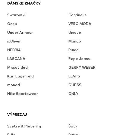
DÁMSKE ZNAČKY
Swarovski
Coccinelle
Oasis
VERO MODA
Under Armour
Unique
s.Oliver
Mango
NEBBIA
Puma
LASCANA
Pepe Jeans
Missguided
GERRY WEBER
Karl Lagerfeld
LEVI'S
monari
GUESS
Nike Sportswear
ONLY
VÝPREDAJ
Svetre & Pleteniny
Šaty
Rifle
Bundy