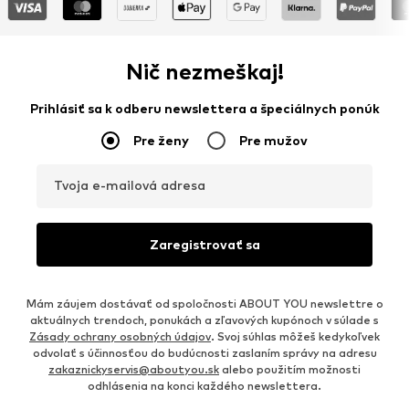
Nič nezmeškaj!
Prihlásiť sa k odberu newslettera a špeciálnych ponúk
Pre ženy
Pre mužov
Tvoja e-mailová adresa
Zaregistrovať sa
Mám záujem dostávať od spoločnosti ABOUT YOU newslettre o
aktuálnych trendoch, ponukách a zľavových kupónoch v súlade s
Zásady ochrany osobných údajov
. Svoj súhlas môžeš kedykoľvek
odvolať s účinnosťou do budúcnosti zaslaním správy na adresu
zakaznickyservis@aboutyou.sk
alebo použitím možnosti
odhlásenia na konci každého newslettera.