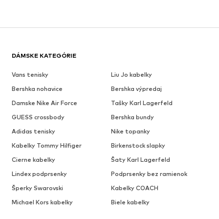
DÁMSKE KATEGÓRIE
Vans tenisky
Liu Jo kabelky
Bershka nohavice
Bershka výpredaj
Damske Nike Air Force
Tašky Karl Lagerfeld
GUESS crossbody
Bershka bundy
Adidas tenisky
Nike topanky
Kabelky Tommy Hilfiger
Birkenstock slapky
Cierne kabelky
Šaty Karl Lagerfeld
Lindex podprsenky
Podprsenky bez ramienok
Šperky Swarovski
Kabelky COACH
Michael Kors kabelky
Biele kabelky