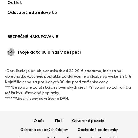
Outlet
Kabáty
Sukne
Odstúpiť od zmluvy tu
Plavky
Mikiny
Saká
Overaly
Móda pre plnoštíhle
Tehotenské oblečenie
BEZPEČNÉ NAKUPOVANIE
Príležitosti
Exkluzívne
Upcyklácia
Tvoje dáta sú u nás v bezpečí
OBUV
*Doručenie je pri objednávkach od 24,90 € zadarmo, inak sa na
Nové
Obľúbené
objednávku vzťahujú poplatky za doručenie a služby vo výške 2,90 €.
Najnižšia cena za posledných 30 dní pred znížením ceny.
Tenisky
Členkové čižmy
****Bezplatne zo všetkých slovenských sietí. Pri volaní zo zahraničia
Topánky na vysokom podpätku
Čižmy
môžu byť účtované poplatky.
******Všetky ceny sú vrátane DPH.
Sandále
Poltopánky
Športová obuv
Baleríny
Šľapky
Papuče
O nás
Tlač
Otvorené pozície
Exkluzívne
Ochrana osobných údajov
Obchodné podmienky