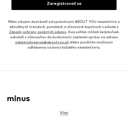
Zaregistrovať sa
Mám záujem dostávať od spoločnosti ABOUT YOU newslettre o
aktuálnych trendoch, ponukách a zľavových kupónoch v súlade s
Zásady ochrany osobných údajov
. Svoj súhlas môžeš kedykoľvek
odvolať s účinnosťou do budúcnosti zaslaním správy na adresu
zakaznickyservis@aboutyou.sk
alebo použitím možnosti
odhlásenia na konci každého newslettera.
minus
Viac