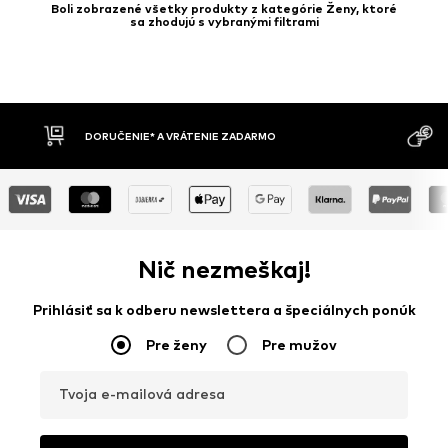
Boli zobrazené všetky produkty z kategórie Ženy, ktoré
sa zhodujú s vybranými filtrami
MOŽNOSŤ VR
DOBIERKA
DNÍ
Nič nezmeškaj!
Prihlásiť sa k odberu newslettera a špeciálnych ponúk
Pre ženy
Pre mužov
Tvoja e-mailová adresa