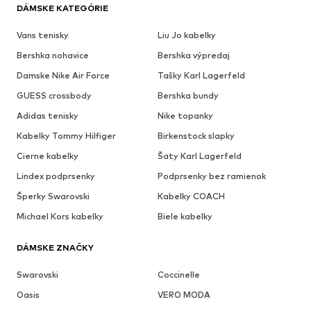
DÁMSKE KATEGÓRIE
Vans tenisky
Liu Jo kabelky
Bershka nohavice
Bershka výpredaj
Damske Nike Air Force
Tašky Karl Lagerfeld
GUESS crossbody
Bershka bundy
Adidas tenisky
Nike topanky
Kabelky Tommy Hilfiger
Birkenstock slapky
Cierne kabelky
Šaty Karl Lagerfeld
Lindex podprsenky
Podprsenky bez ramienok
Šperky Swarovski
Kabelky COACH
Michael Kors kabelky
Biele kabelky
DÁMSKE ZNAČKY
Swarovski
Coccinelle
Oasis
VERO MODA