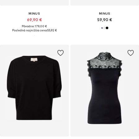
MINUS
MINUS
69,90 €
59,90 €
Pôvodne: 179,00 €
Posledná najnižšia cena:
55,92 €