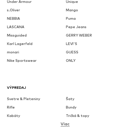
Under Armour
Unique
s.Oliver
Mango
NEBBIA
Puma
LASCANA
Pepe Jeans
Missguided
GERRY WEBER
Karl Lagerfeld
LEVI'S
monari
GUESS
Nike Sportswear
ONLY
VÝPREDAJ
Svetre & Pleteniny
Šaty
Rifle
Bundy
Kabáty
Tričká & topy
Viac
Nohavice
Bielizeň