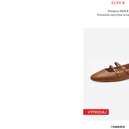
52,90 €
Pôvodne: 59,95 €
Dostupné v mnohých ve
Posledná najnižšia cena
Pridať do koš
VÝPREDAJ
TAMARIS