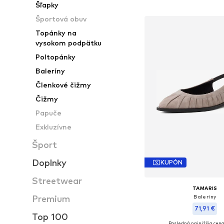
Šľapky
Športová obuv
Topánky na
vysokom podpätku
Poltopánky
Baleríny
Členkové čižmy
Čižmy
Papuče
Exkluzívne
Šport
Doplnky
KUPÓN
Streetwear
TAMARIS
Baleríny
Premium
71,91 €
Top 100
Posledná najnižšia cena