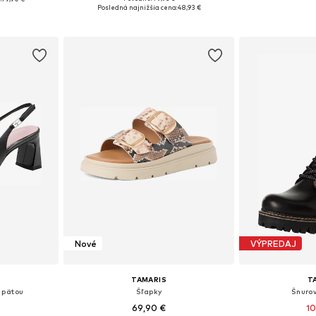
Dostupné veľkosti: 36, 37, 38, 39, 40, 41
Dostupné veľkost
9, 40, 41, 42
Posledná najnižšia cena:
48,93 €
Pridať do košíka
Pridať
íka
Nové
VÝPREDAJ
TAMARIS
T
 pätou
Šľapky
Šnuro
69,90 €
10