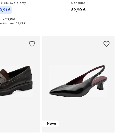
 členkové čižmy
Sandále
0,91 €
69,90 €
ne: 119,95 €
Dostupné veľkosti: 36, 37, 38, 39, 40, 41
i: 36, 37, 38, 39, 40
nižšia cena:
62,93 €
Pridať do košíka
 do košíka
Nové