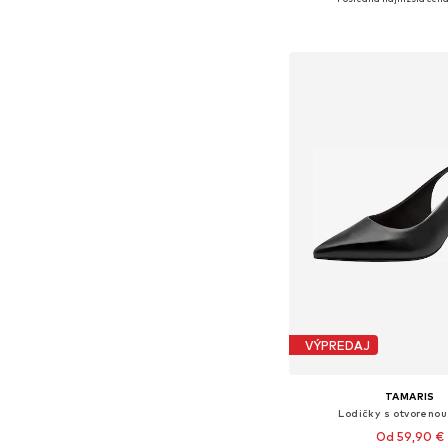
Dostupné veľkosti: 37, 38, 3
Pridať do koš
VÝPREDAJ
TAMARIS
Lodičky s otvorenou
Od 59,90 €