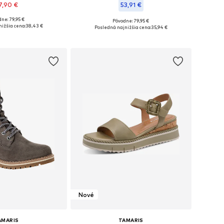
7,90 €
53,91 €
+
10
ne: 79,95 €
Pôvodne: 79,95 €
: 36, 37, 38, 39, 40, 41
Dostupné veľkosti: 36, 37, 38, 39, 40
ižšia cena:
38,43 €
Posledná najnižšia cena:
35,94 €
 do košíka
Pridať do košíka
Nové
AMARIS
TAMARIS