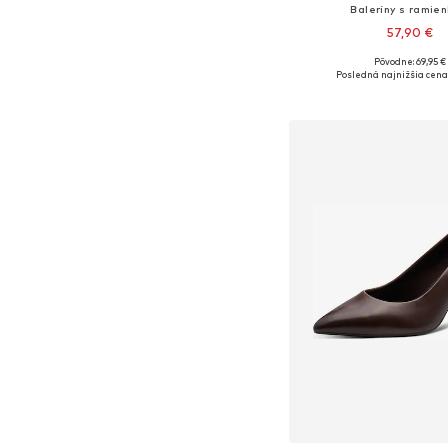
Baleríny s ramie
57,90 €
Pôvodne: 69,95 €
Dostupné veľkosti: 37, 38,
Posledná najnižšia cena
Pridať do koš