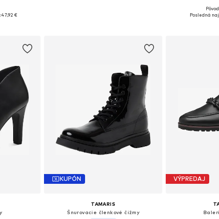
+
1
Pôvod
8, 39, 40, 41
Dostupné veľkosti: 36, 37, 38, 39, 40, 41
Dostupné v m
:
47,92 €
Posledná naj
íka
Pridať do košíka
Pridať
KUPÓN
VÝPREDAJ
TAMARIS
T
y
Šnurovacie členkové čižmy
Baler