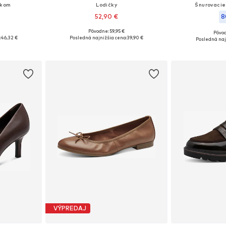
nkom
Lodičky
Šnurovacie
52,90 €
8
Pôvodne: 59,95 €
Pôvod
 39, 40, 41
Dostupné v mnohých veľkostiach
Dostupné veľkost
:
46,32 €
Posledná najnižšia cena:
39,90 €
Posledná naj
íka
Pridať do košíka
Pridať
VÝPREDAJ