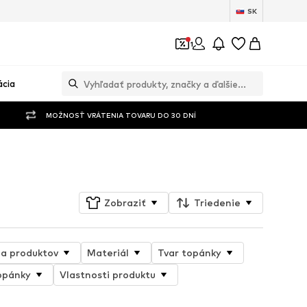
SK
1
ácia
MOŽNOSŤ VRÁTENIA TOVARU DO 30 DNÍ
Sledovať
Zobraziť
Triedenie
ia produktov
Materiál
Tvar topánky
opánky
Vlastnosti produktu