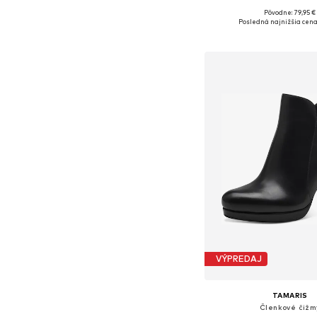
+
1
Pôvodne: 79,95 €
Dostupné veľkosti: 36, 37, 3
Posledná najnižšia cena
Pridať do koš
VÝPREDAJ
TAMARIS
Členkové čižm