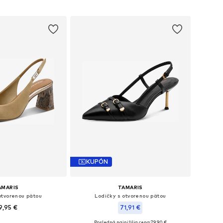
KUPÓN
AMARIS
TAMARIS
otvorenou pätou
Lodičky s otvorenou pätou
9,95 €
71,91 €
+
1
Posledná najnižšia cena:
79,90 €