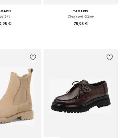
AMARIS
TAMARIS
odičky
Členkové čižmy
9,95 €
75,95 €
: 36, 37, 38, 39, 40, 41
Dostupné v mnohých veľkostiach
 do košíka
Pridať do košíka