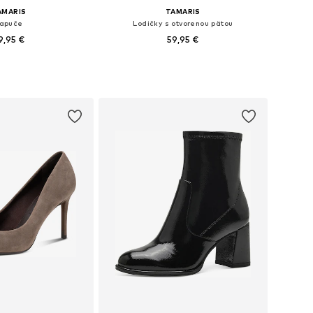
AMARIS
TAMARIS
apuče
Lodičky s otvorenou pätou
9,95 €
59,95 €
+
3
nohých veľkostiach
Dostupné v mnohých veľkostiach
 do košíka
Pridať do košíka