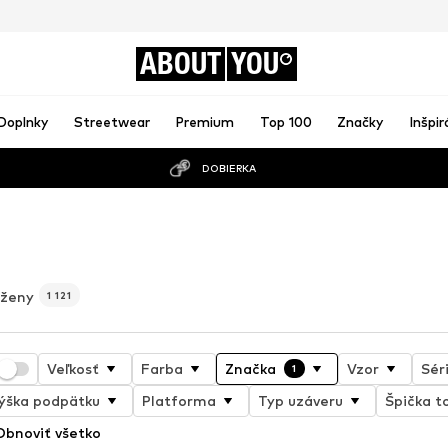
ABOUT
YOU
Doplnky
Streetwear
Premium
Top 100
Značky
Inšpir
DOBIERKA
o
 ženy
1 121
Veľkosť
Farba
Značka
Vzor
Sér
1
ýška podpätku
Platforma
Typ uzáveru
Špička t
Obnoviť všetko