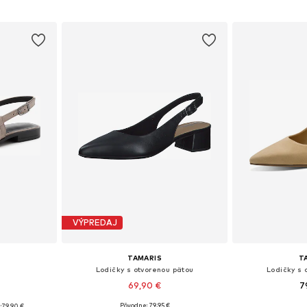
VÝPREDAJ
TAMARIS
T
Lodičky s otvorenou pätou
Lodičky s 
69,90 €
7
Pôvodne: 79,95 €
:
79,90 €