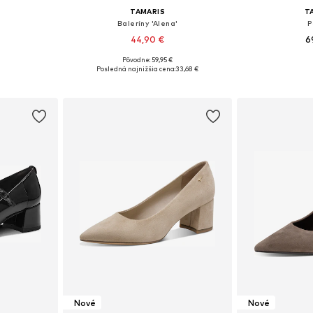
TAMARIS
T
Baleríny 'Alena'
P
44,90 €
6
+
10
Pôvodne: 59,95 €
8, 39, 40, 41
Dostupné veľkosti: 36, 37, 38, 39, 40, 41
Dostupné v m
Posledná najnižšia cena:
33,68 €
íka
Pridať do košíka
Pridať
Nové
Nové