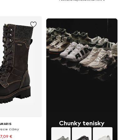
i: 36, 38, 39, 40, 41
Dostupné veľkosti: 36, 37, 38, 39, 40, 41
 do košíka
Pridať do košíka
Chunky tenisky
AMARIS
vacie čižmy
7,09 €