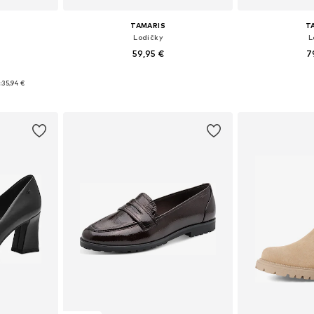
TAMARIS
T
Lodičky
L
59,95 €
7
38, 39, 40
Dostupné veľkosti: 36, 37, 38, 39, 40, 41
Dostupné veľkosti
:
35,94 €
íka
Pridať do košíka
Pridať