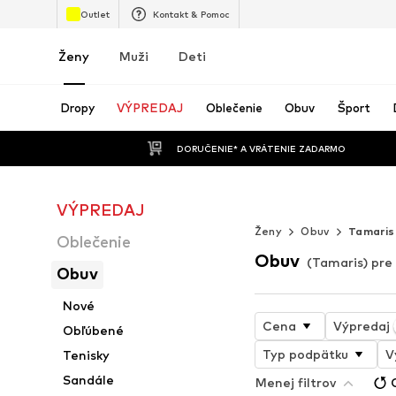
Outlet
Kontakt & Pomoc
Ženy
Muži
Deti
Dropy
VÝPREDAJ
Oblečenie
Obuv
Šport
 DORUČENIE* A VRÁTENIE ZADARMO
VÝPREDAJ
Nekonečné let
Ženy
Obuv
Tamaris
Oblečenie
Obuv
(Tamaris) pre
Obuv
Nové
Cena
Výpredaj
Obľúbené
Typ podpätku
V
Tenisky
Sandále
Menej filtrov