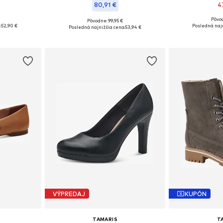
80,91 €
4
Pôvod
Pôvodne: 99,95 €
ľkostiach
Dostupné veľkosti
Dostupné veľkosti: 36, 37, 38, 39, 40
:
52,90 €
Posledná najn
Posledná najnižšia cena:
53,94 €
íka
Pridať
Pridať do košíka
VÝPREDAJ
KUPÓN
TAMARIS
T