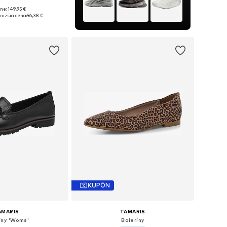
ne: 149,95 €
nohých veľkostiach
nižšia cena:
96,38 €
 do košíka
KUPÓN
AMARIS
TAMARIS
íny 'Woms'
Baleríny