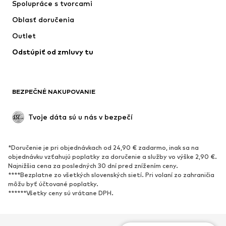
Spolupráce s tvorcami
Bundy
Svetre & pleteniny
Oblasť doručenia
Bielizeň
Blúzky & tuniky
Outlet
Kabáty
Sukne
Odstúpiť od zmluvy tu
Plavky
Mikiny
Saká
Overaly
Móda pre plnoštíhle
Tehotenské oblečenie
BEZPEČNÉ NAKUPOVANIE
Príležitosti
Exkluzívne
Upcyklácia
Tvoje dáta sú u nás v bezpečí
OBUV
*Doručenie je pri objednávkach od 24,90 € zadarmo, inak sa na
Nové
Obľúbené
objednávku vzťahujú poplatky za doručenie a služby vo výške 2,90 €.
Najnižšia cena za posledných 30 dní pred znížením ceny.
Tenisky
Členkové čižmy
****Bezplatne zo všetkých slovenských sietí. Pri volaní zo zahraničia
Topánky na vysokom podpätku
Čižmy
môžu byť účtované poplatky.
******Všetky ceny sú vrátane DPH.
Sandále
Poltopánky
Športová obuv
Baleríny