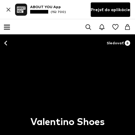
ABOUT YOU App
Prejsť do aplikácie
(152 700)
Sledovať
Valentino Shoes