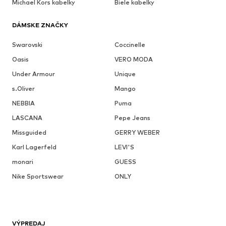
Michael Kors kabelky
Biele kabelky
DÁMSKE ZNAČKY
Swarovski
Coccinelle
Oasis
VERO MODA
Under Armour
Unique
s.Oliver
Mango
NEBBIA
Puma
LASCANA
Pepe Jeans
Missguided
GERRY WEBER
Karl Lagerfeld
LEVI'S
monari
GUESS
Nike Sportswear
ONLY
VÝPREDAJ