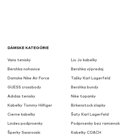
DÁMSKE KATEGÓRIE
Vans tenisky
Liu Jo kabelky
Bershka nohavice
Bershka výpredaj
Damske Nike Air Force
Tašky Karl Lagerfeld
GUESS crossbody
Bershka bundy
Adidas tenisky
Nike topanky
Kabelky Tommy Hilfiger
Birkenstock slapky
Cierne kabelky
Šaty Karl Lagerfeld
Lindex podprsenky
Podprsenky bez ramienok
Šperky Swarovski
Kabelky COACH