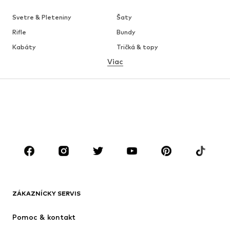
Svetre & Pleteniny
Šaty
Rifle
Bundy
Kabáty
Tričká & topy
Viac
Nohavice
Bielizeň
Sukne
Blúzky & tuniky
Mikiny
Saká
Plavky
Overaly
Móda pre plnoštíhle
Tehotenské oblečenie
Obuv
Sport
Doplnky
Premium
OBLEČENIE
ZÁKAZNÍCKY SERVIS
Nové
Obľúbené
Šaty
Rifle
Pomoc & kontakt
Tričká & topy
Nohavice