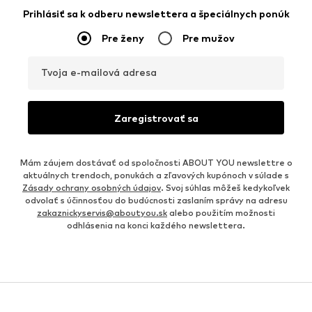
Prihlásiť sa k odberu newslettera a špeciálnych ponúk
Pre ženy
Pre mužov
Tvoja e-mailová adresa
Zaregistrovať sa
Mám záujem dostávať od spoločnosti ABOUT YOU newslettre o
aktuálnych trendoch, ponukách a zľavových kupónoch v súlade s
Zásady ochrany osobných údajov
. Svoj súhlas môžeš kedykoľvek
odvolať s účinnosťou do budúcnosti zaslaním správy na adresu
zakaznickyservis@aboutyou.sk
alebo použitím možnosti
odhlásenia na konci každého newslettera.