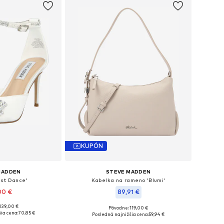
KUPÓN
MADDEN
STEVE MADDEN
ast Dance'
Kabelka na rameno 'Blumi'
00 €
89,91 €
139,00 €
Pôvodne: 119,00 €
, 38, 39, 40, 41, 42
Dostupné veľkosti: One Size
ia cena:
70,85 €
Posledná najnižšia cena:
59,94 €
o košíka