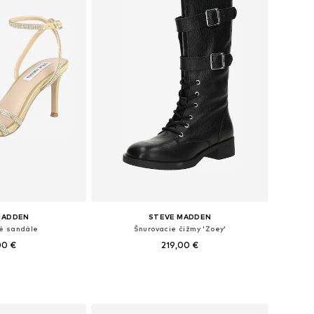
MADDEN
STEVE MADDEN
é sandále
Šnurovacie čižmy 'Zoey'
00 €
219,00 €
ých veľkostiach
Dostupné veľkosti: 36, 37, 38, 39, 40
o košíka
Pridať do košíka