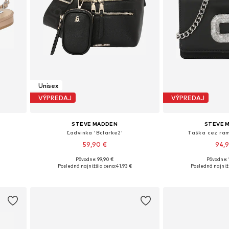
Unisex
VÝPREDAJ
VÝPREDAJ
STEVE MADDEN
STEVE 
Ľadvinka 'Bclarke2'
Taška cez ram
59,90 €
94,
Pôvodne: 99,90 €
Pôvodne: 
, 41
Dostupné veľkosti: One Size
Dostupné veľko
Posledná najnižšia cena:
41,93 €
Posledná najniž
Pridať do košíka
Pridať d