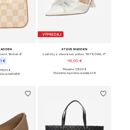
VÝPREDAJ
MADDEN
STEVE MADDEN
eno 'Bvital-8'
Lodičky s otvorenou pätou 'NITEOWL-P'
41 €
115,00 €
Pôvodne: 129,00 €
119,00 €
Dostupné veľkosti: 37, 38, 39, 40, 41
sti: One Size
Posledná najnižšia cena:
66,43 €
šia cena:
61,69 €
Pridať do košíka
o košíka