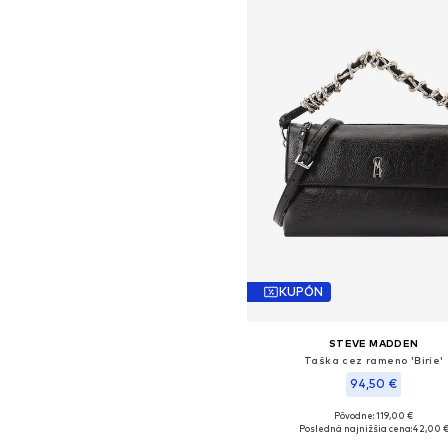
KUPÓN
STEVE MADDEN
Taška cez rameno 'Birie'
94,50 €
Pôvodne: 119,00 €
Dostupné veľkosti: One Size
Posledná najnižšia cena:
42,00 