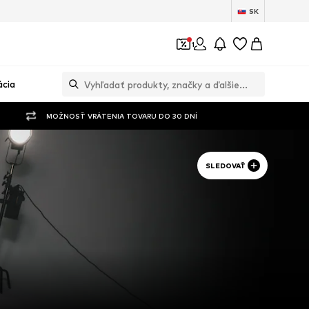
SK
1
ácia
MOŽNOSŤ VRÁTENIA TOVARU DO 30 DNÍ
SLEDOVAŤ