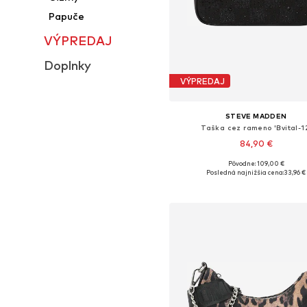
Papuče
VÝPREDAJ
Doplnky
VÝPREDAJ
STEVE MADDEN
Taška cez rameno 'Bvital-1
84,90 €
Pôvodne: 109,00 €
Dostupné veľkosti: One Size
Posledná najnižšia cena:
33,96 €
Pridať do košíka