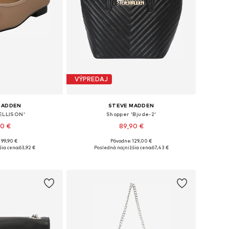
VÝPREDAJ
MADDEN
STEVE MADDEN
'ELLISON'
Shopper 'Bjude-2'
90 €
89,90 €
 99,90 €
Pôvodne: 129,00 €
, 37, 38, 39, 40, 41
Dostupné veľkosti: One Size
ia cena:
63,92 €
Posledná najnižšia cena:
67,43 €
o košíka
Pridať do košíka