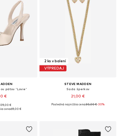
2 ks v balení
VÝPREDAJ
MADDEN
STEVE MADDEN
ou pätou 'Lovie'
Sada šperkov
00 €
21,00 €
Posledná najnižšia cena:
30,00 €
-30%
139,00 €
, 38, 39, 40, 41, 42
Dostupné veľkosti: One Size
ia cena:
69,00 €
o košíka
Pridať do košíka