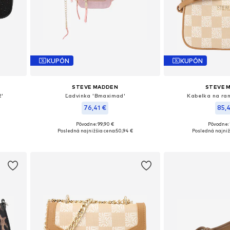
KUPÓN
KUPÓN
STEVE MADDEN
STEVE 
2'
Ľadvinka 'Bmaximad'
Kabelka na ram
76,41 €
85,
Pôvodne: 99,90 €
Pôvodne: 
Dostupné veľkosti: One Size
Dostupné veľko
Posledná najnižšia cena:
50,94 €
Posledná najniž
Pridať do košíka
Pridať d