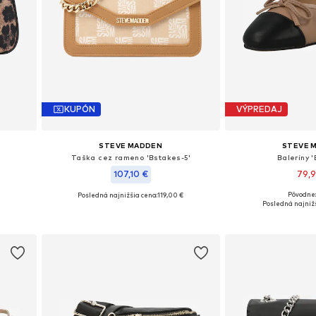
KUPÓN
VÝPREDAJ
STEVE MADDEN
STEVE 
Taška cez rameno 'Bstakes-5'
Baleríny 
107,10 €
79,
Pôvodne:
Posledná najnižšia cena:
119,00 €
Dostupné veľkosti: 36
Dostupné veľkosti: One Size
Posledná najnižš
Pridať d
Pridať do košíka