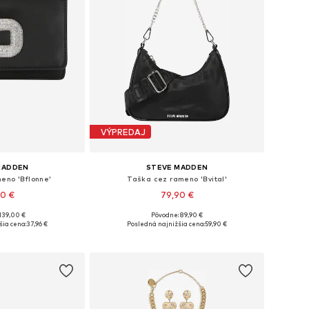
VÝPREDAJ
MADDEN
STEVE MADDEN
eno 'Bflonne'
Taška cez rameno 'Bvital'
90 €
79,90 €
139,00 €
Pôvodne: 89,90 €
sti: One Size
Dostupné veľkosti: One Size
šia cena:
37,96 €
Posledná najnižšia cena:
59,90 €
o košíka
Pridať do košíka