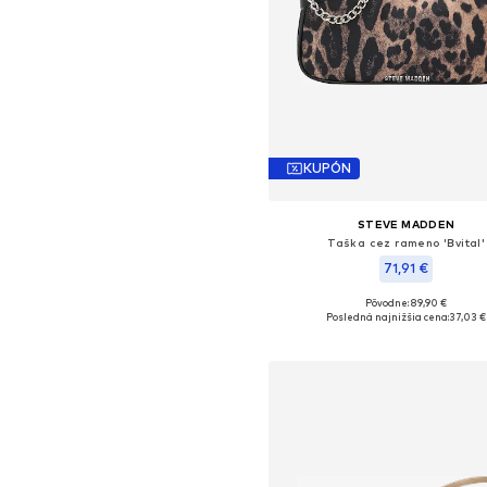
KUPÓN
STEVE MADDEN
Taška cez rameno 'Bvital'
71,91 €
Pôvodne: 89,90 €
Dostupné veľkosti: One Size
Posledná najnižšia cena:
37,03 €
Pridať do košíka