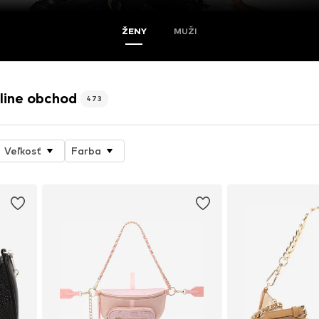
ŽENY
MUŽI
ine obchod
473
Veľkosť
Farba