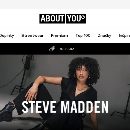
ABOUT
YOU
Doplnky
Streetwear
Premium
Top 100
Značky
Inšpir
DOBIERKA