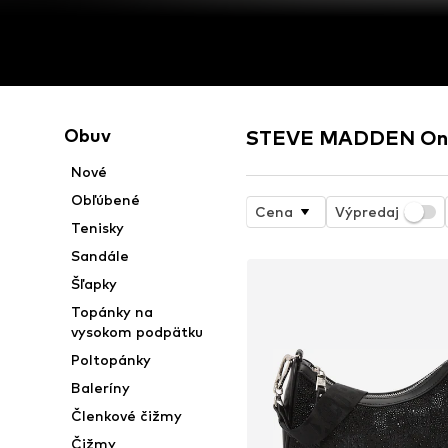
Obuv
STEVE MADDEN Onl
Nové
Obľúbené
Cena
Výpredaj
Tenisky
Sandále
Šľapky
Topánky na
vysokom podpätku
Poltopánky
Baleríny
Členkové čižmy
Čižmy