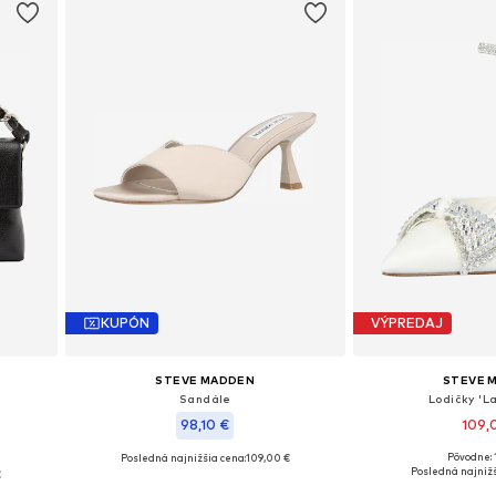
KUPÓN
VÝPREDAJ
STEVE MADDEN
STEVE 
Sandále
Lodičky 'L
98,10 €
109,
Pôvodne: 
Posledná najnižšia cena:
109,00 €
Dostupné veľkosti: 36
Dostupné veľkosti: 39, 41
Posledná najnižš
€
Pridať d