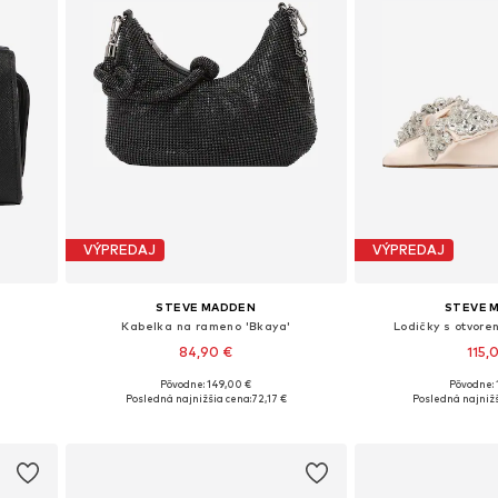
VÝPREDAJ
VÝPREDAJ
STEVE MADDEN
STEVE 
Kabelka na rameno 'Bkaya'
Lodičky s otvoren
84,90 €
115,
Pôvodne: 149,00 €
Pôvodne: 
Dostupné veľkosti: One Size
Dostupné veľkosti: 37
Posledná najnižšia cena:
72,17 €
Posledná najnižš
Pridať do košíka
Pridať d