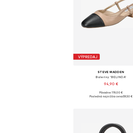
VÝPREDAJ
STEVE MADDEN
Baleríny 'BELINDA'
94,90 €
Pôvodne: 119,00 €
Dostupné veľkosti: 37, 38, 39, 40
Posledná najnižšia cena:
59,50 €
Pridať do košíka