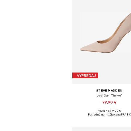
VÝPREDAJ
STEVE MADDEN
Lodičky 'Thrive'
99,90 €
Pôvodne: 119,00 €
Dostupné veľkosti: 37, 38, 39, 40, 
Posledná najnižšia cena:
59,43 €
Pridať do košíka