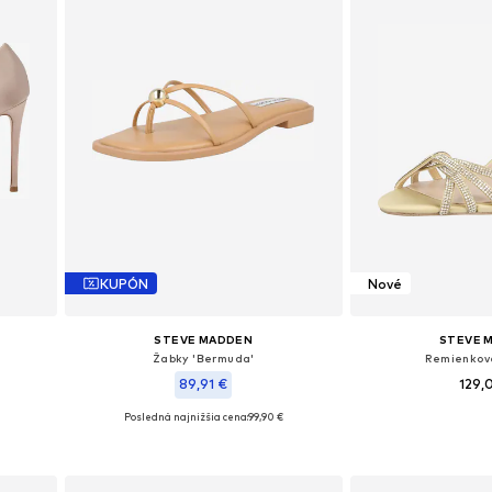
KUPÓN
Nové
STEVE MADDEN
STEVE 
Žabky 'Bermuda'
Remienkov
89,91 €
129,
Posledná najnižšia cena:
99,90 €
41, 42
Dostupné v mnoh
Dostupné veľkosti: 36, 37, 38, 39, 40, 41
Pridať d
Pridať do košíka