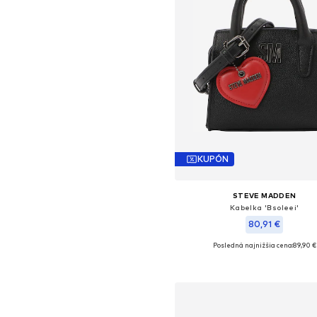
KUPÓN
STEVE MADDEN
Kabelka 'Bsoleei'
80,91 €
Posledná najnižšia cena:
89,90 €
Dostupné veľkosti: One Size
Pridať do košíka