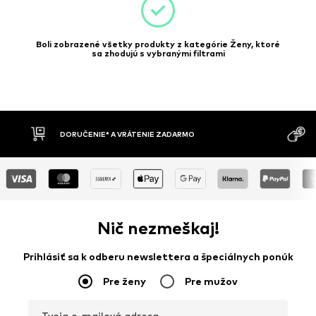
Boli zobrazené všetky produkty z kategórie Ženy, ktoré
sa zhodujú s vybranými filtrami
NIE* A VRÁTENIE ZADARMO
DOBIERKA
Nič nezmeškaj!
Prihlásiť sa k odberu newslettera a špeciálnych ponúk
Pre ženy
Pre mužov
Tvoja e-mailová adresa