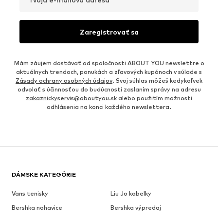
Zaregistrovať sa
Mám záujem dostávať od spoločnosti ABOUT YOU newslettre o
aktuálnych trendoch, ponukách a zľavových kupónoch v súlade s
Zásady ochrany osobných údajov
. Svoj súhlas môžeš kedykoľvek
odvolať s účinnosťou do budúcnosti zaslaním správy na adresu
zakaznickyservis@aboutyou.sk
alebo použitím možnosti
odhlásenia na konci každého newslettera.
DÁMSKE KATEGÓRIE
Vans tenisky
Liu Jo kabelky
Bershka nohavice
Bershka výpredaj