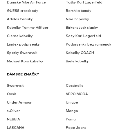
Damske Nike Air Force
Tašky Karl Lagerfeld
GUESS crossbody
Bershka bundy
Adidas tenisky
Nike topanky
Kabelky Tommy Hilfiger
Birkenstock slapky
Cierne kabelky
Šaty Karl Lagerfeld
Lindex podprsenky
Podprsenky bez ramienok
Šperky Swarovski
Kabelky COACH
Michael Kors kabelky
Biele kabelky
DÁMSKE ZNAČKY
Swarovski
Coccinelle
Oasis
VERO MODA
Under Armour
Unique
s.Oliver
Mango
NEBBIA
Puma
LASCANA
Pepe Jeans