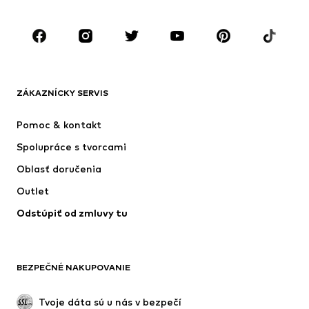
Obuv
Sport
Doplnky
Premium
OBLEČENIE
ZÁKAZNÍCKY SERVIS
Nové
Obľúbené
Šaty
Rifle
Pomoc & kontakt
Tričká & topy
Nohavice
Spolupráce s tvorcami
Bundy
Svetre & pleteniny
Oblasť doručenia
Bielizeň
Blúzky & tuniky
Outlet
Kabáty
Sukne
Odstúpiť od zmluvy tu
Plavky
Mikiny
Saká
Overaly
Móda pre plnoštíhle
Tehotenské oblečenie
BEZPEČNÉ NAKUPOVANIE
Príležitosti
Exkluzívne
Upcyklácia
Tvoje dáta sú u nás v bezpečí