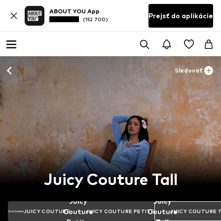
ABOUT YOU App
Prejsť do aplikácie
(152 700)
Sledovať
Juicy Couture Tall
Juicy
Juicy
Couture
Couture
JUICY COUTURE
JUICY COUTURE PETITE
JUICY COUTURE 