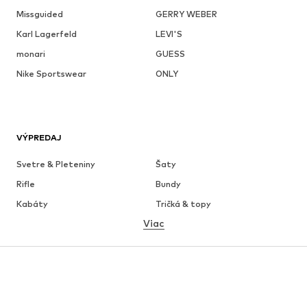
Missguided
GERRY WEBER
Karl Lagerfeld
LEVI'S
monari
GUESS
Nike Sportswear
ONLY
VÝPREDAJ
Svetre & Pleteniny
Šaty
Rifle
Bundy
Kabáty
Tričká & topy
Viac
Nohavice
Bielizeň
Sukne
Blúzky & tuniky
Mikiny
Saká
Plavky
Overaly
Móda pre plnoštíhle
Tehotenské oblečenie