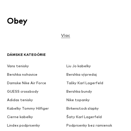
Obey
Viac
DÁMSKE KATEGÓRIE
Vans tenisky
Liu Jo kabelky
Bershka nohavice
Bershka výpredaj
Damske Nike Air Force
Tašky Karl Lagerfeld
GUESS crossbody
Bershka bundy
Adidas tenisky
Nike topanky
Kabelky Tommy Hilfiger
Birkenstock slapky
Cierne kabelky
Šaty Karl Lagerfeld
Lindex podprsenky
Podprsenky bez ramienok