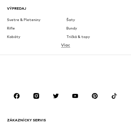
VÝPREDAJ
Svetre & Pleteniny
Šaty
Rifle
Bundy
Kabáty
Tričká & topy
Viac
Nohavice
Bielizeň
Sukne
Blúzky & tuniky
Mikiny
Saká
Plavky
Overaly
Móda pre plnoštíhle
Tehotenské oblečenie
Obuv
Sport
Doplnky
Premium
OBLEČENIE
ZÁKAZNÍCKY SERVIS
Nové
Obľúbené
Šaty
Rifle