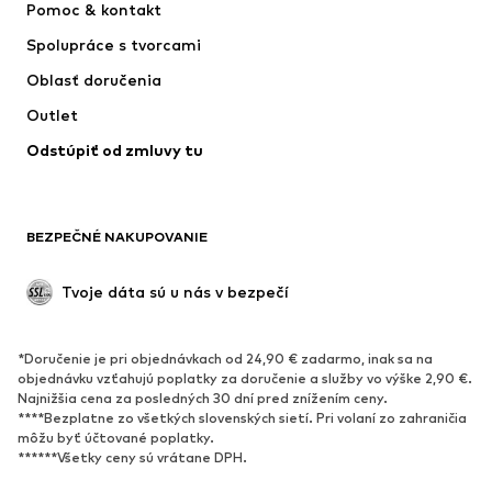
Pomoc & kontakt
Tričká & topy
Nohavice
Spolupráce s tvorcami
Bundy
Svetre & pleteniny
Oblasť doručenia
Bielizeň
Blúzky & tuniky
Outlet
Kabáty
Sukne
Odstúpiť od zmluvy tu
Plavky
Mikiny
Saká
Overaly
Móda pre plnoštíhle
Tehotenské oblečenie
BEZPEČNÉ NAKUPOVANIE
Príležitosti
Exkluzívne
Upcyklácia
Tvoje dáta sú u nás v bezpečí
OBUV
*Doručenie je pri objednávkach od 24,90 € zadarmo, inak sa na
Nové
Obľúbené
objednávku vzťahujú poplatky za doručenie a služby vo výške 2,90 €.
Najnižšia cena za posledných 30 dní pred znížením ceny.
Tenisky
Členkové čižmy
****Bezplatne zo všetkých slovenských sietí. Pri volaní zo zahraničia
Topánky na vysokom podpätku
Čižmy
môžu byť účtované poplatky.
******Všetky ceny sú vrátane DPH.
Sandále
Poltopánky