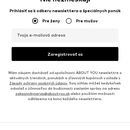
Prihlásiť sa k odberu newslettera a špeciálnych ponúk
Pre ženy
Pre mužov
Tvoja e-mailová adresa
Zaregistrovať sa
Mám záujem dostávať od spoločnosti ABOUT YOU newslettre o
aktuálnych trendoch, ponukách a zľavových kupónoch v súlade s
Zásady ochrany osobných údajov
. Svoj súhlas môžeš kedykoľvek
odvolať s účinnosťou do budúcnosti zaslaním správy na adresu
zakaznickyservis@aboutyou.sk
alebo použitím možnosti
odhlásenia na konci každého newslettera.