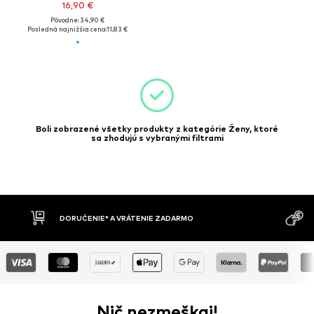
16,90 €
Pôvodne: 34,90 €
Posledná najnižšia cena:
11,83 €
Boli zobrazené všetky produkty z kategórie Ženy, ktoré
sa zhodujú s vybranými filtrami
DORUČENIE* A VRÁTENIE ZADARMO
Nič nezmeškaj!