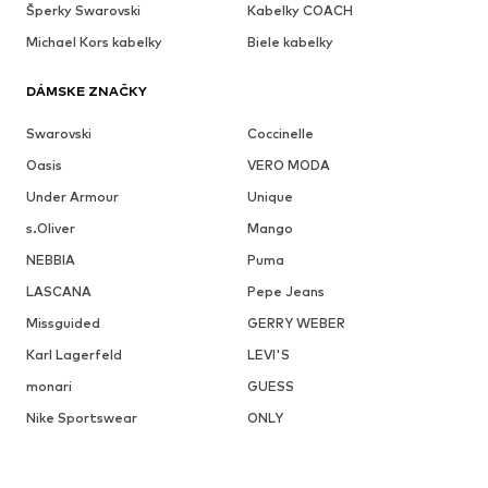
Šperky Swarovski
Kabelky COACH
Michael Kors kabelky
Biele kabelky
DÁMSKE ZNAČKY
Swarovski
Coccinelle
Oasis
VERO MODA
Under Armour
Unique
s.Oliver
Mango
NEBBIA
Puma
LASCANA
Pepe Jeans
Missguided
GERRY WEBER
Karl Lagerfeld
LEVI'S
monari
GUESS
Nike Sportswear
ONLY