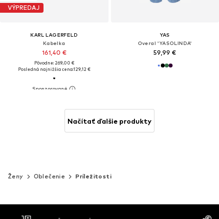
VÝPREDAJ
KARL LAGERFELD
YAS
Kabelka
Overal 'YASOLINDA'
161,40 €
59,99 €
Pôvodne: 269,00 €
Posledná najnižšia cena:
129,12 €
Načítať ďalšie produkty
Ženy
Oblečenie
Príležitosti