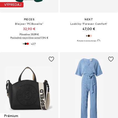
VÝPREDAJ
PIECES
NEXT
Blejzer 'PCBosella'
Lodičky 'Forever Comfort'
32,90 €
47,00 €
Pôvodne: 39,99 €
Posledná najnižšia cena:
17,94 €
+
27
Prémium