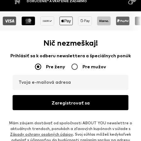
DORUČENIE* A VRÁTENIE ZADARMO
Nič nezmeškaj!
Prihlásiť sa k odberu newslettera a špeciálnych ponúk
Pre ženy
Pre mužov
Tvoja e-mailová adresa
Zaregistrovať sa
Mám záujem dostávať od spoločnosti ABOUT YOU newslettre o
aktuálnych trendoch, ponukách a zľavových kupónoch v súlade s
Zásady ochrany osobných údajov
. Svoj súhlas môžeš kedykoľvek
odvolať s účinnosťou do budúcnosti zaslaním správy na adresu