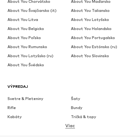
About You Chorvátsko
About You Maďarsko
About You Švajčiarsko (it)
About You Taliansko
About You Litva
About You Lotyšsko
About You Belgicko
About You Holandsko
About You Poľsko
About You Portugalsko
About You Rumunsko
About You Estónsko (ru)
About You Lotyšsko (ru)
About You Slovinsko
About You Švédsko
VÝPREDAJ
Svetre & Pleteniny
Šaty
Rifle
Bundy
Kabáty
Tričká & topy
Viac
Nohavice
Bielizeň
Sukne
Blúzky & tuniky