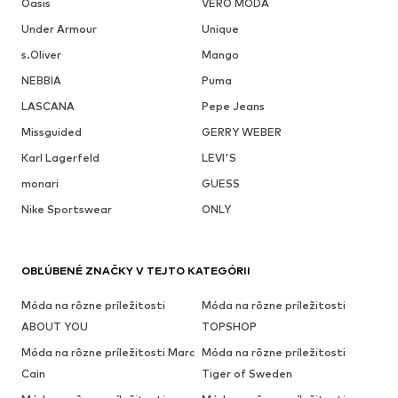
Oasis
VERO MODA
Under Armour
Unique
s.Oliver
Mango
NEBBIA
Puma
LASCANA
Pepe Jeans
Missguided
GERRY WEBER
Karl Lagerfeld
LEVI'S
monari
GUESS
Nike Sportswear
ONLY
OBĽÚBENÉ ZNAČKY V TEJTO KATEGÓRII
Móda na rôzne príležitosti
Móda na rôzne príležitosti
ABOUT YOU
TOPSHOP
Móda na rôzne príležitosti Marc
Móda na rôzne príležitosti
Cain
Tiger of Sweden