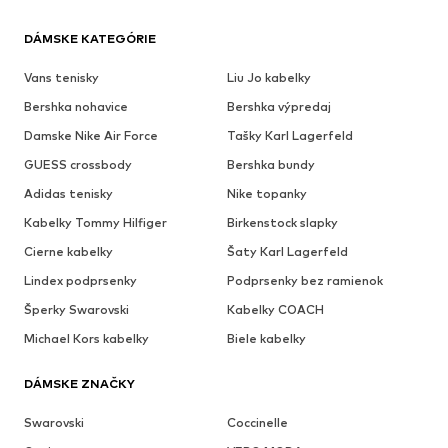
DÁMSKE KATEGÓRIE
Vans tenisky
Liu Jo kabelky
Bershka nohavice
Bershka výpredaj
Damske Nike Air Force
Tašky Karl Lagerfeld
GUESS crossbody
Bershka bundy
Adidas tenisky
Nike topanky
Kabelky Tommy Hilfiger
Birkenstock slapky
Cierne kabelky
Šaty Karl Lagerfeld
Lindex podprsenky
Podprsenky bez ramienok
Šperky Swarovski
Kabelky COACH
Michael Kors kabelky
Biele kabelky
DÁMSKE ZNAČKY
Swarovski
Coccinelle