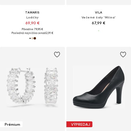
TAMARIS
VILA
Lodičky
Večerné šaty 'Milina'
69,90 €
67,99 €
Pôvodne: 79,95 €
Posledná najnižšia cena:
62,91 €
Prémium
VÝPREDAJ