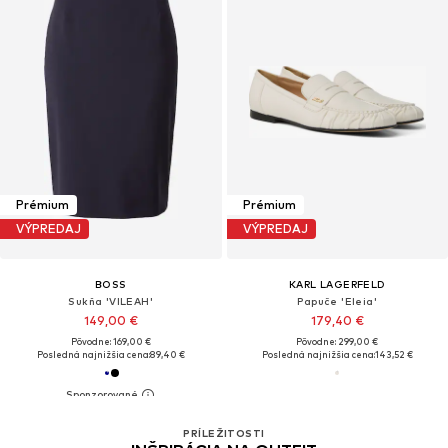
Prémium
Prémium
VÝPREDAJ
VÝPREDAJ
BOSS
KARL LAGERFELD
Sukňa 'VILEAH'
Papuče 'Eleia'
149,00 €
179,40 €
Pôvodne: 169,00 €
Pôvodne: 299,00 €
Posledná najnižšia cena:
89,40 €
Posledná najnižšia cena:
143,52 €
PRÍLEŽITOSTI