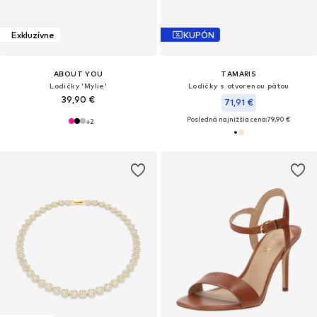
Exkluzívne
KUPÓN
ABOUT YOU
TAMARIS
Lodičky 'Mylie'
Lodičky s otvorenou pätou
39,90 €
71,91 €
Posledná najnižšia cena:
79,90 €
+
2