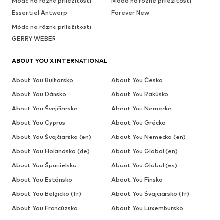
Móda na rôzne príležitosti
Móda na rôzne príležitosti
Essentiel Antwerp
Forever New
Móda na rôzne príležitosti
GERRY WEBER
ABOUT YOU X INTERNATIONAL
About You Bulharsko
About You Česko
About You Dánsko
About You Rakúsko
About You Švajčiarsko
About You Nemecko
About You Cyprus
About You Grécko
About You Švajčiarsko (en)
About You Nemecko (en)
About You Holandsko (de)
About You Global (en)
About You Španielsko
About You Global (es)
About You Estónsko
About You Fínsko
About You Belgicko (fr)
About You Švajčiarsko (fr)
About You Francúzsko
About You Luxembursko