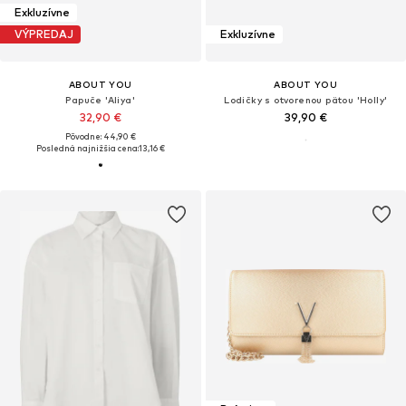
Exkluzívne
VÝPREDAJ
Exkluzívne
ABOUT YOU
ABOUT YOU
Papuče 'Aliya'
Lodičky s otvorenou pätou 'Holly'
32,90 €
39,90 €
Pôvodne: 44,90 €
Posledná najnižšia cena:
13,16 €