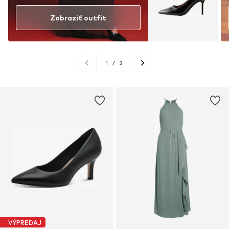
Zobraziť outfit
1
/
3
VÝPREDAJ