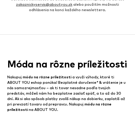
zakaznickyservis@aboutyou.sk
alebo použitím možnosti
odhlásenia na konci každého newslettera.
Móda na rôzne príležitosti
Nakupuj
módu na rôzne príležitosti
a využi výhody, ktoré ti
ABOUT YOU eshop ponúka! Bezplatné doručenie* & vrátenie je u
nás samozrejmosťou – ak ti tovar nesadne podľa tvojich
predstáv, môžeš nám ho bezplatne zaslať späť, a to až do 30
dní. Ak si ako spôsob platby zvolíš nákup na dobierku, zaplatíš až
pri prevzatí tovaru od prepravcu. Nakupuj
módu na rôzne
príležitosti
na ABOUT YOU.