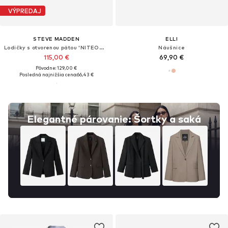
VÝPREDAJ
STEVE MADDEN
ELLI
Lodičky s otvorenou pätou 'NITEOWL-P'
Náušnice
115,00 €
69,90 €
Pôvodne: 129,00 €
Posledná najnižšia cena:
66,43 €
Elegantné párovanie: Šortky a saká