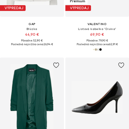
Prémium
VÝPREDAJ
VÝPREDAJ
GAP
VALENTINO
Blúzka
Listová kabelka 'Divina'
44,90 €
69,90 €
Pôvodne: 52,90 €
Pôvodne: 79,90 €
Posledná najnižšia cena:
26,94 €
Posledná najnižšia cena:
62,91 €