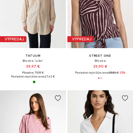
VÝPREDAJ
VÝPREDAJ
TATUUM
STREET ONE
Blúzka 'Libu'
Blúzka
39,97 €
29,90 €
Pôvodne: 79,95 €
Posledná najnižšia cena:
39,90 €
-25%
Posledná najnižšia cena:
27,42 €