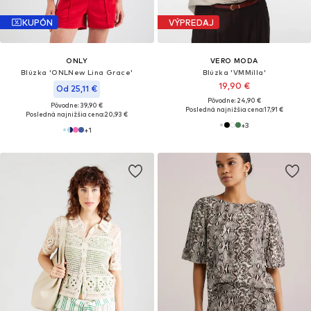
KUPÓN
VÝPREDAJ
ONLY
VERO MODA
Blúzka 'ONLNew Lina Grace'
Blúzka 'VMMilla'
19,90 €
Od 25,11 €
Pôvodne: 24,90 €
Pôvodne: 39,90 €
Posledná najnižšia cena:
17,91 €
Posledná najnižšia cena:
20,93 €
+
3
+
1