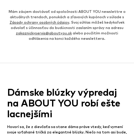
Mám záujem dostávať od spoločnosti ABOUT YOU newslettre o
aktuálnych trendoch, ponukách a zľavových kupónoch v súlade s
Zásady ochrany osobných údajov
. Svoj súhlas môžeš kedykoľvek
odvolať s účinnosťou do budúcnosti zaslaním správy na adresu
zakaznickyservis@aboutyou.sk
alebo použitím možnosti
odhlásenia na konci každého newslettera.
Dámske blúzky výpredaj
na ABOUT YOU robí ešte
lacnejšími
Hovorí sa, že z dievčaťa sa stane dáma práve vtedy, keď vymení
svoje vyťahané tričká za elegantné blúzky. Niečo na tom asi bude,