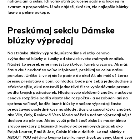
nohaviciam či sukni. Ich voľný strih zaručene sadne aj kyprejším
tvarom a proporciám. U nás nájdeš, skrátka, tie najlepšie
blúzky
lacno
a pekne pokope.
Preskúmaj sekciu Dámske
blúzky výpredaj
Na stránke
Blúzky výpredaj
sústredíme všetky cenovo
zvýhodnené blúzky a tuniky od stoviek svetoznámych značiek.
Nájdeš tu nepreberné množstvo štýlov, farieb a vzorov. Ak máš
čas a chuť nechať sa voľne inšpirovať, preklikaj sa celou našou
ponukou. Určite ti v nej niečo padne do oka! Ak ale máš už teraz
presnú predstavu o tom, čo hľadáš, bude pre teba jednoduchšie a
efektívnejšie, ak si nastavíš jednotlivé filtre vyhľadávania presne
podľa tvojich požiadaviek. Hľadaj svoju obľúbenú značku, nastav si
cenové rozpätie podľa vlastného rozpočtu - a nezabudni ani na
správnu veľkosť, keďže
lacné blúzky
v našom výpredaji často
predstavujú posledné kusy na sklade. Basic a casual kúsky značiek
ako Vila, Only, Review či Vero Moda môžeš v našom výpredaji nájsť
doslova za pár eur. Alebo využi príležitosť získať s maximálnou
zľavou niektorý z luxusných kúskov od prémiových značiek ako
Ralph Lauren, Paul & Joe, Calvin Klein a ďalších.
Lacné blúzky
z
ABOUT YOU vdýchnu tvojmu šatníku nový život za ceny, ktoré tvoj