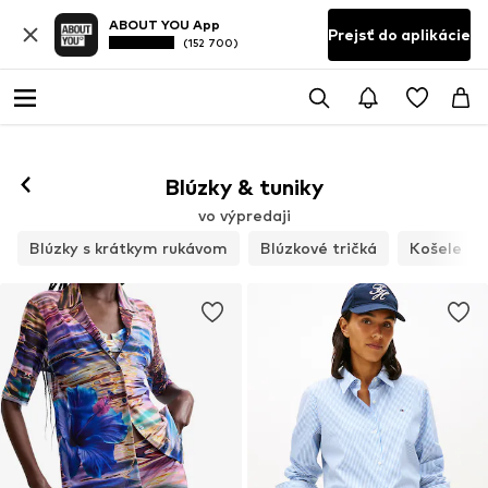
ABOUT YOU App
Prejsť do aplikácie
(152 700)
Blúzky & tuniky
vo výpredaji
Blúzky s krátkym rukávom
Blúzkové tričká
Košele