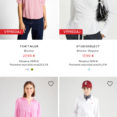
VÝPREDAJ
VÝPREDAJ
TOM TAILOR
STUDIOSELECT
Blúzka
Blúzka 'Regina'
27,90 €
17,90 €
Pôvodne: 39,90 €
Pôvodne: 19,90 €
Posledná najnižšia cena:
25,42 €
Posledná najnižšia cena:
14,31 €