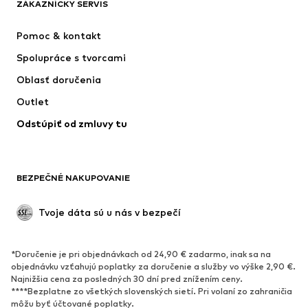
ZÁKAZNÍCKY SERVIS
Nové
Obľúbené
Šaty
Rifle
Pomoc & kontakt
Tričká & topy
Nohavice
Spolupráce s tvorcami
Bundy
Svetre & pleteniny
Oblasť doručenia
Bielizeň
Blúzky & tuniky
Outlet
Kabáty
Sukne
Odstúpiť od zmluvy tu
Plavky
Mikiny
Saká
Overaly
Móda pre plnoštíhle
Tehotenské oblečenie
BEZPEČNÉ NAKUPOVANIE
Príležitosti
Exkluzívne
Upcyklácia
Tvoje dáta sú u nás v bezpečí
OBUV
*Doručenie je pri objednávkach od 24,90 € zadarmo, inak sa na
Nové
Obľúbené
objednávku vzťahujú poplatky za doručenie a služby vo výške 2,90 €.
Najnižšia cena za posledných 30 dní pred znížením ceny.
Tenisky
Členkové čižmy
****Bezplatne zo všetkých slovenských sietí. Pri volaní zo zahraničia
Topánky na vysokom podpätku
Čižmy
môžu byť účtované poplatky.