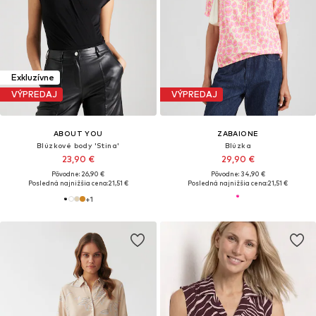
Exkluzívne
VÝPREDAJ
VÝPREDAJ
ABOUT YOU
ZABAIONE
Blúzkové body 'Stina'
Blúzka
23,90 €
29,90 €
Pôvodne: 26,90 €
Pôvodne: 34,90 €
Posledná najnižšia cena:
21,51 €
Posledná najnižšia cena:
21,51 €
+
1