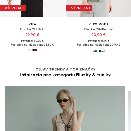
VÝPREDAJ
VÝPREDAJ
VILA
VERO MODA
Blúzka 'VIFINA'
Blúzka 'VMBumpy'
29,90 €
20,90 €
Pôvodne: 34,90 €
Pôvodne: 26,99 €
Posledná najnižšia cena:
28,90 €
Posledná najnižšia cena:
20,90 €
+
6
OBJAV TRENDY A TOP ZNAČKY
Inšpirácia pre kategóriu Blúzky & tuniky