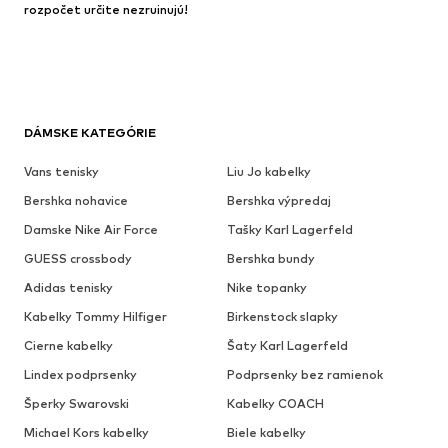
rozpočet určite nezruinujú!
DÁMSKE KATEGÓRIE
Vans tenisky
Liu Jo kabelky
Bershka nohavice
Bershka výpredaj
Damske Nike Air Force
Tašky Karl Lagerfeld
GUESS crossbody
Bershka bundy
Adidas tenisky
Nike topanky
Kabelky Tommy Hilfiger
Birkenstock slapky
Cierne kabelky
Šaty Karl Lagerfeld
Lindex podprsenky
Podprsenky bez ramienok
Šperky Swarovski
Kabelky COACH
Michael Kors kabelky
Biele kabelky