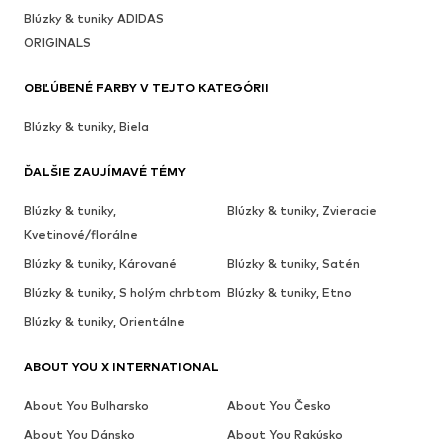
Blúzky & tuniky ADIDAS
ORIGINALS
OBĽÚBENÉ FARBY V TEJTO KATEGÓRII
Blúzky & tuniky, Biela
ĎALŠIE ZAUJÍMAVÉ TÉMY
Blúzky & tuniky,
Blúzky & tuniky, Zvieracie
Kvetinové/florálne
Blúzky & tuniky, Kárované
Blúzky & tuniky, Satén
Blúzky & tuniky, S holým chrbtom
Blúzky & tuniky, Etno
Blúzky & tuniky, Orientálne
ABOUT YOU X INTERNATIONAL
About You Bulharsko
About You Česko
About You Dánsko
About You Rakúsko