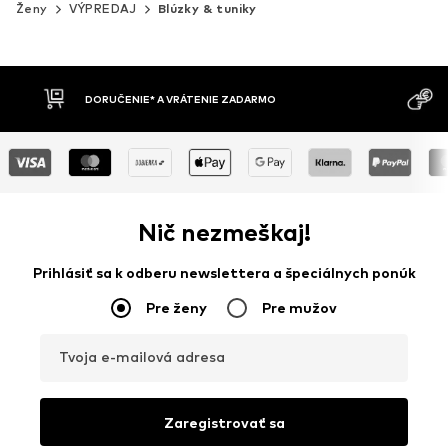
Ženy
VÝPREDAJ
Blúzky & tuniky
MOŽNOSŤ VR
DOBIERKA
DNÍ
Nič nezmeškaj!
Prihlásiť sa k odberu newslettera a špeciálnych ponúk
Pre ženy
Pre mužov
Tvoja e-mailová adresa
Zaregistrovať sa