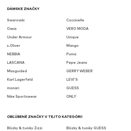
DÁMSKE ZNAČKY
Swarovski
Coccinelle
Oasis
VERO MODA
Under Armour
Unique
s.Oliver
Mango
NEBBIA
Puma
LASCANA
Pepe Jeans
Missguided
GERRY WEBER
Karl Lagerfeld
LEVI'S
monari
GUESS
Nike Sportswear
ONLY
OBĽÚBENÉ ZNAČKY V TEJTO KATEGÓRII
Blúzky & tuniky Zizzi
Blúzky & tuniky GUESS