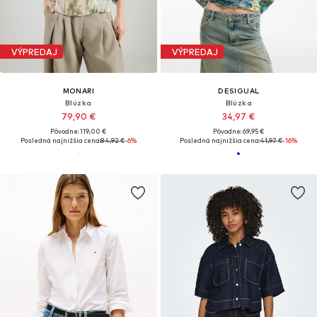
VÝPREDAJ
VÝPREDAJ
MONARI
DESIGUAL
Blúzka
Blúzka
79,90 €
34,97 €
Pôvodne: 119,00 €
Pôvodne: 69,95 €
Posledná najnižšia cena:
84,92 €
-6%
Posledná najnižšia cena:
41,97 €
-16%