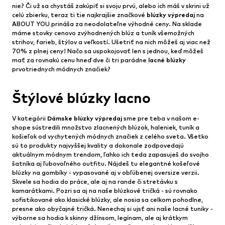
nie? Či už sa chystáš zakúpiť si svoju prvú, alebo ich máš v skrini už
celú zbierku, teraz ti tie najkrajšie značkové
blúzky výpredaj
na
ABOUT YOU prináša za neodolateľne výhodné ceny. Na sklade
máme stovky cenovo zvýhodnených blúz a tuník všemožných
strihov, farieb, štýlov a veľkostí. Ušetriť na nich môžeš aj viac než
70% z plnej ceny! Načo sa uspokojovať len s jednou, keď môžeš
mať za rovnakú cenu hneď dve či tri parádne
lacné blúzky
prvotriednych módnych značiek?
Štýlové blúzky lacno
V kategórii
Dámske blúzky výpredaj
sme pre teba v našom e-
shope sústredili množstvo zlacnených blúzok, haleniek, tuník a
košieľok od vychytených módnych značiek z celého sveta. Všetko
sú to produkty najvyššej kvality a dokonale zodpovedajú
aktuálnym módnym trendom, ľahko ich teda zapasuješ do svojho
šatníka aj ľubovoľného outfitu. Nájdeš tu elegantné košeľové
blúzky na gombíky - vypasované aj v obľúbenej oversize verzii.
Skvele sa hodia do práce, ale aj na rande či stretávku s
kamarátkami. Pozri sa aj na naše blúzkové tričká - sú rovnako
sofistikované ako klasické blúzky, ale nosia sa celkom pohodlne,
presne ako obyčajné tričká. Nenechaj si ujsť ani naše lacné tuniky -
výborne sa hodia k skinny džínsom, legínam, ale aj krátkym