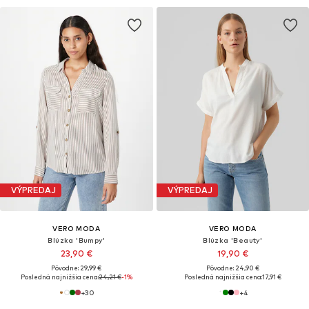
VÝPREDAJ
VÝPREDAJ
VERO MODA
VERO MODA
Blúzka 'Bumpy'
Blúzka 'Beauty'
23,90 €
19,90 €
Pôvodne: 29,99 €
Pôvodne: 24,90 €
Posledná najnižšia cena:
24,21 €
-1%
Posledná najnižšia cena:
17,91 €
+
30
+
4