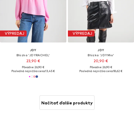
VÝPREDAJ
VÝPREDAJ
JDY
JDY
Blúzka 'JDYRACHEL'
Blúzka 'JDYMio'
23,90 €
20,90 €
Pôvodne: 26,90 €
Pôvodne: 26,90 €
Posledná najnižšia cena:
13,45 €
Posledná najnižšia cena:
18,62 €
Načítať ďalšie produkty