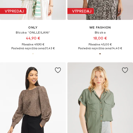
VÝPREDAJ
VÝPREDAJ
ONLY
WE FASHION
Blúzka 'ONLLEILANI'
Blúzka
44,90 €
18,00 €
Pôvodne: 49,90 €
Pôvodne: 45,00 €
Posledná najnižšia cena:
31,43 €
Posledná najnižšia cena:
14,40 €