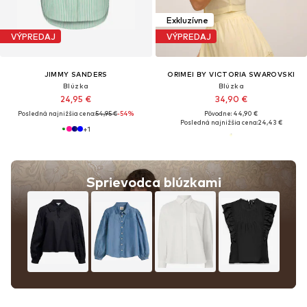
Exkluzívne
VÝPREDAJ
VÝPREDAJ
JIMMY SANDERS
ORIMEI BY VICTORIA SWAROVSKI
Blúzka
Blúzka
24,95 €
34,90 €
Posledná najnižšia cena:
54,95 €
-54%
Pôvodne: 44,90 €
Posledná najnižšia cena:
24,43 €
+
1
Sprievodca blúzkami