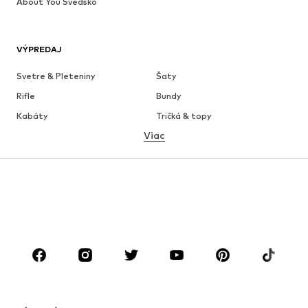
About You Švédsko
VÝPREDAJ
Svetre & Pleteniny
Šaty
Rifle
Bundy
Kabáty
Tričká & topy
Viac
Nohavice
Bielizeň
Sukne
Blúzky & tuniky
Mikiny
Saká
Plavky
Overaly
Móda pre plnoštíhle
Tehotenské oblečenie
Obuv
Sport
Doplnky
Premium
OBLEČENIE