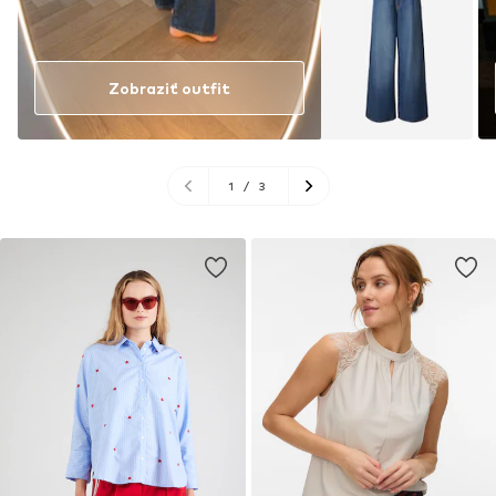
Zobraziť outfit
1
/
3