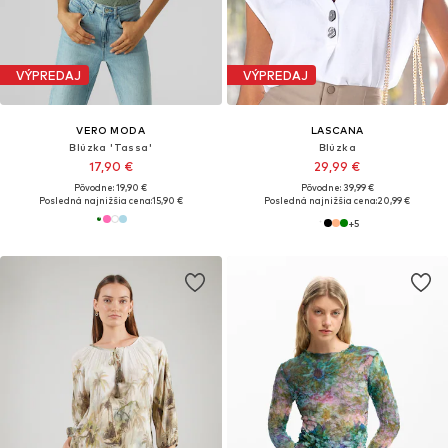
VÝPREDAJ
VÝPREDAJ
VERO MODA
LASCANA
Blúzka 'Tassa'
Blúzka
17,90 €
29,99 €
Pôvodne: 19,90 €
Pôvodne: 39,99 €
Posledná najnižšia cena:
15,90 €
Posledná najnižšia cena:
20,99 €
+
5