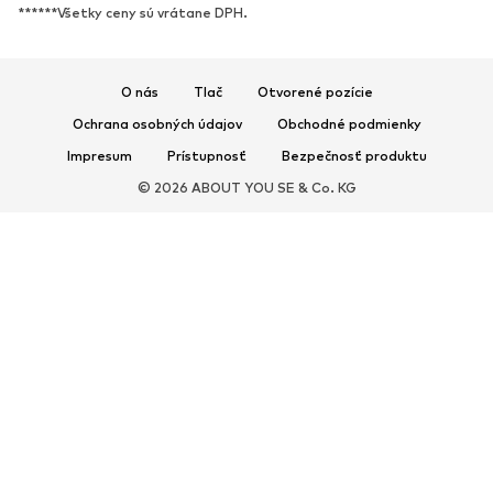
******Všetky ceny sú vrátane DPH.
Sandále
Poltopánky
Športová obuv
Baleríny
Šľapky
Papuče
O nás
Tlač
Otvorené pozície
Exkluzívne
Ochrana osobných údajov
Obchodné podmienky
Impresum
Prístupnosť
Bezpečnosť produktu
ŠPORT
© 2026 ABOUT YOU SE & Co. KG
Športové oblečenie
Druhy športov
Športová obuv
Športové batohy a tašky
Športové doplnky
DOPLNKY
Nové
Tašky & batohy
Bižutéria
Šály & šatky
Klobúky & čiapky
Opasky
Peňaženky & púzdra
Slnečné okuliare