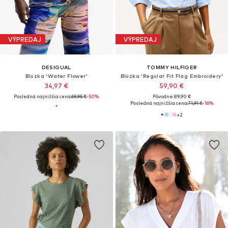
VÝPREDAJ
VÝPREDAJ
DESIGUAL
TOMMY HILFIGER
Blúzka 'Water Flower'
Blúzka 'Regular Fit Flag Embroidery'
34,97 €
59,90 €
Posledná najnižšia cena:
69,95 €
-50%
Pôvodne: 89,90 €
Posledná najnižšia cena:
71,91 €
-16%
+
2