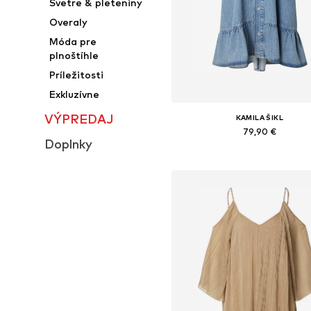
Svetre & pleteniny
Overaly
Móda pre
plnoštíhle
Príležitosti
Exkluzívne
VÝPREDAJ
KAMILA ŠIKL
79,90 €
Doplnky
Dostupné veľkosti: 34, 36, 38, 40
Pridať do košíka