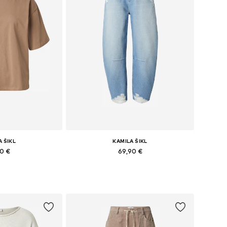
A ŠIKL
KAMILA ŠIKL
90 €
69,90 €
S, S, M, L, XL, XXL
Dostupné v mnohých veľkostiach
o košíka
Pridať do košíka