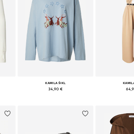
KAMILA ŠIKL
KAMIL
34,90 €
64,
 XL
Dostupné veľkosti: XS, S, M, L, XL
Dostupné veľkost
Pridať do košíka
Pridať d