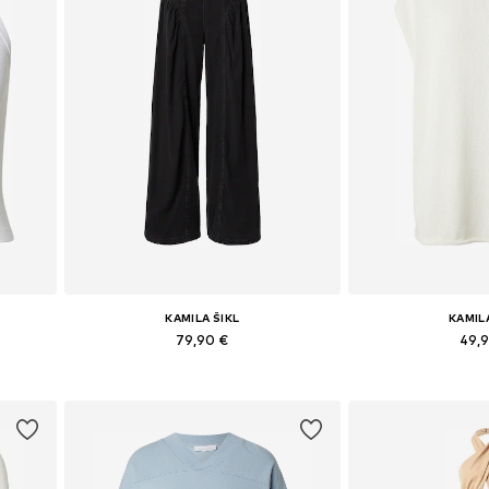
KAMILA ŠIKL
KAMIL
79,90 €
49,
 XL
Dostupné v mnohých veľkostiach
Dostupné veľkosti: X
Pridať do košíka
Pridať d