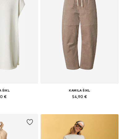
A ŠIKL
KAMILA ŠIKL
90 €
54,90 €
S, S, M, L, XL, XXL
Dostupné veľkosti: 34, 36, 38, 40, 42, 44
o košíka
Pridať do košíka