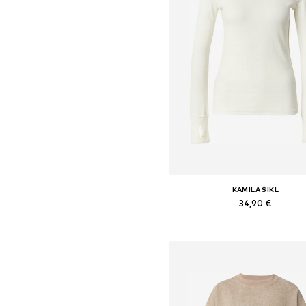
KAMILA ŠIKL
34,90 €
Dostupné veľkosti: XS, S, M, L,
Pridať do košíka