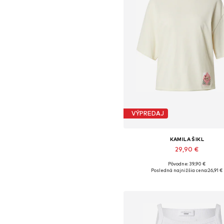
VÝPREDAJ
KAMILA ŠIKL
29,90 €
Pôvodne: 39,90 €
Dostupné veľkosti: XS, S, M, L,
Posledná najnižšia cena:
26,91 €
Pridať do košíka