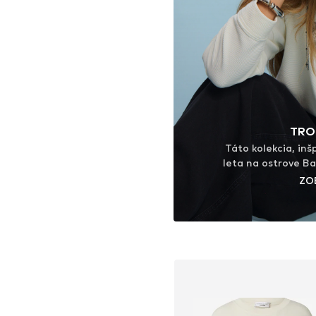
TRO
Táto kolekcia, inš
leta na ostrove Ba
boho štýl. Vzdu
ZO
textúry a džínsovi
inšpiratívnymi cit
boho štýl s moder
kúskov až po uvoľne
ktoré zachytávajú
pobozkanej poko
let