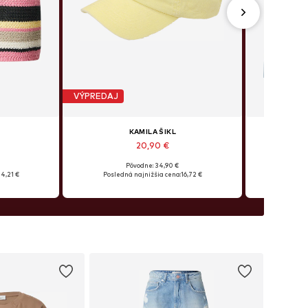
VÝPREDAJ
KAMILA ŠIKL
20,90 €
Pôvodne: 34,90 €
24,21 €
Posledná najnižšia cena:
16,72 €