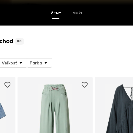
ŽENY
MUŽI
bchod
80
Veľkosť
Farba