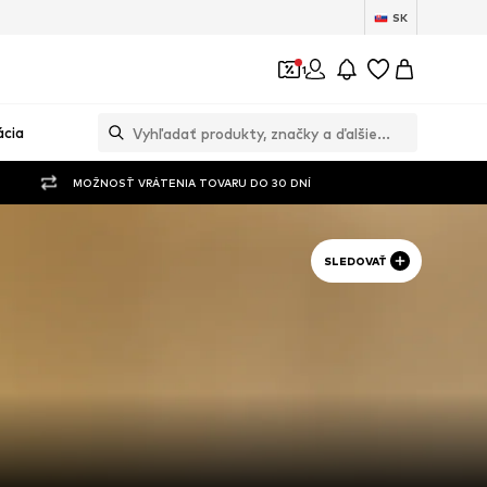
SK
1
ácia
MOŽNOSŤ VRÁTENIA TOVARU DO 30 DNÍ
SLEDOVAŤ