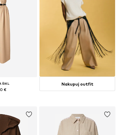
Nakupuj outfit
A ŠIKL
90 €
i: XS, S, M, XL
o košíka