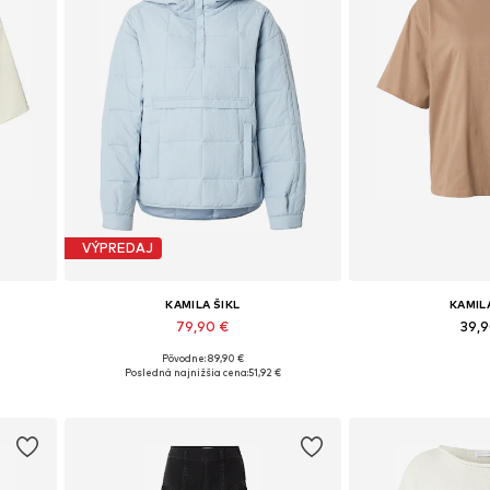
VÝPREDAJ
KAMILA ŠIKL
KAMIL
79,90 €
39,
Pôvodne: 89,90 €
 XL
Dostupné veľkosti: XS, S, M, L
Dostupné veľkosti: X
Posledná najnižšia cena:
51,92 €
Pridať do košíka
Pridať d