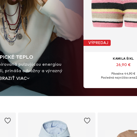
VÝPREDAJ
PICKÉ TEPLO
KAMILA ŠIKL
pirovaná pulzujúcou energiou
26,90 €
li, prináša odvážny a výrazný
Pôvodne: 44,90 €
šné látky, jemné háčkované
BRAZIŤ VIAC
Posledná najnižšia cena:
na v kombinácii s potlačami a
átmi prinášajú nový pohľad na
ným nádychom. Od výrazných
né letné doplnky, objav štýly,
 nezameniteľný pocit slnkom
žky, slobody a nekonečných
ných okamihov.