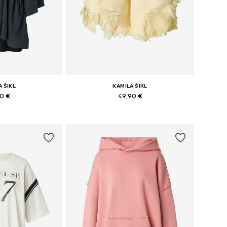
A ŠIKL
KAMILA ŠIKL
90 €
49,90 €
: 34, 36, 38, 40
Dostupné v mnohých veľkostiach
o košíka
Pridať do košíka