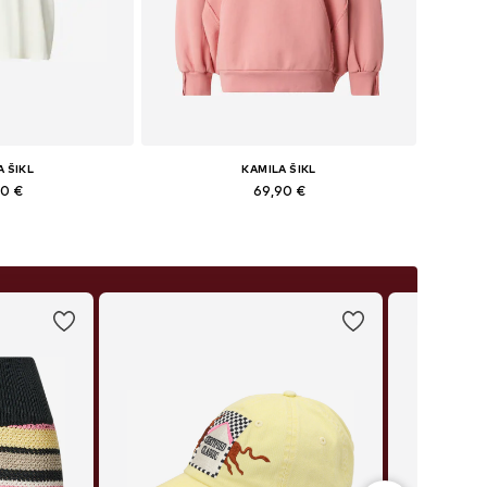
A ŠIKL
KAMILA ŠIKL
90 €
69,90 €
S, S, M, L, XL, XXL
Dostupné veľkosti: XS, S, M, L, XL, XXL
o košíka
Pridať do košíka