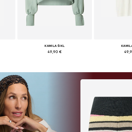
KAMILA ŠIKL
KAMIL
49,90 €
49,
42
Dostupné veľkosti: XS, S, M, L, XL
Dostupné veľkosti: X
Pridať do košíka
Pridať d