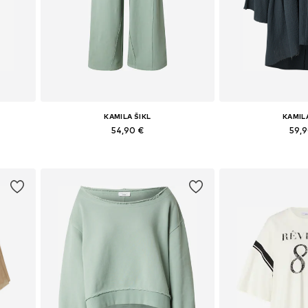
KAMILA ŠIKL
KAMIL
54,90 €
59,
, 42
Dostupné veľkosti: 34, 36, 38, 40, 42, 44
Dostupné veľkosti
Pridať do košíka
Pridať d