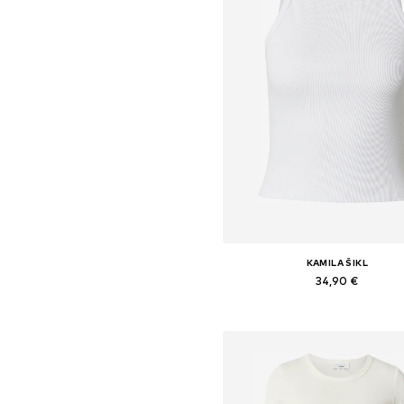
KAMILA ŠIKL
34,90 €
Dostupné veľkosti: XS, S, M, L,
Pridať do košíka