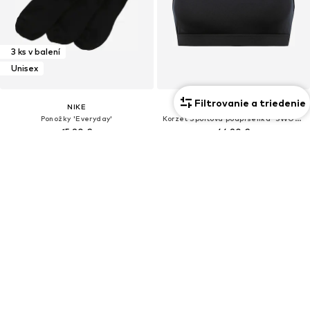
3 ks v balení
Unisex
Filtrovanie a triedenie
NIKE
NIKE
Ponožky 'Everyday'
Korzet Športová podprsenka 'SWOOSH'
15,90 €
44,90 €
+
2