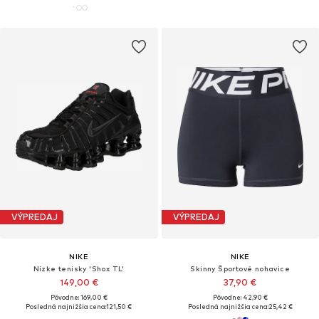
VÝPREDAJ
VÝPREDAJ
NIKE
NIKE
Nízke tenisky 'Shox TL'
Skinny Športové nohavice
149,00 €
37,90 €
Pôvodne: 169,00 €
Pôvodne: 42,90 €
Posledná najnižšia cena:
121,50 €
Posledná najnižšia cena:
25,42 €