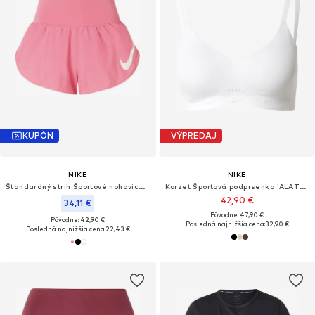
KUPÓN
VÝPREDAJ
NIKE
NIKE
Štandardný strih Športové nohavice 'Tempo'
Korzet Športová podprsenka 'ALATE MINIMALIST'
42,90 €
34,11 €
Pôvodne: 47,90 €
Pôvodne: 42,90 €
Posledná najnižšia cena:
32,90 €
Posledná najnižšia cena:
22,43 €