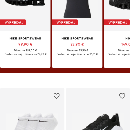
VÝPREDAJ
VÝPREDAJ
VÝPREDAJ
NIKE SPORTSWEAR
NIKE SPORTSWEAR
NI
99,90 €
23,90 €
149,
Pôvodne: 169,00 €
Pôvodne: 29,90 €
Pôvodne: 
Posledná najnižšia cena:
79,92 €
Posledná najnižšia cena:
21,51 €
Posledná najnižš