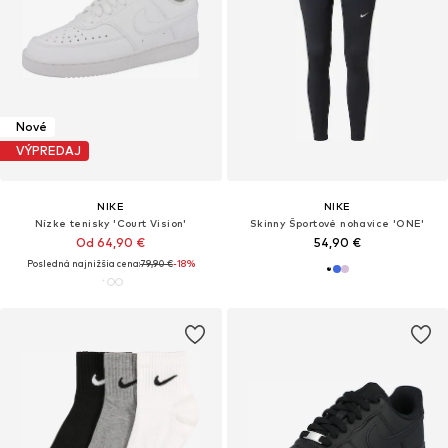
Nové
VÝPREDAJ
NIKE
NIKE
Nízke tenisky 'Court Vision'
Skinny Športové nohavice 'ONE'
Od 64,90 €
54,90 €
Posledná najnižšia cena:
79,90 €
-18%