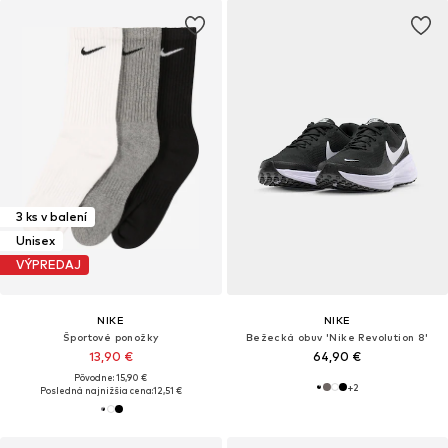
3 ks v balení
Unisex
VÝPREDAJ
NIKE
NIKE
Športové ponožky
Bežecká obuv 'Nike Revolution 8'
13,90 €
64,90 €
Pôvodne: 15,90 €
+
2
Posledná najnižšia cena:
12,51 €