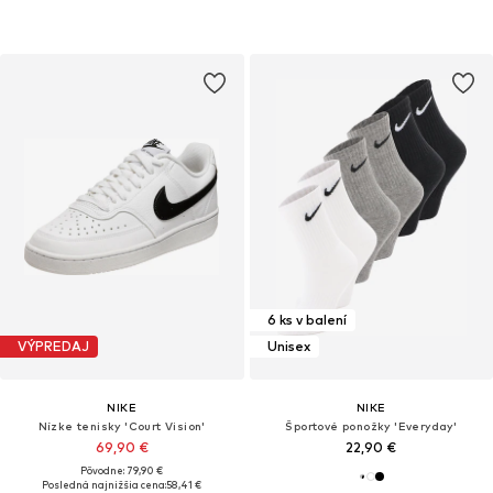
6 ks v balení
VÝPREDAJ
Unisex
NIKE
NIKE
Nízke tenisky 'Court Vision'
Športové ponožky 'Everyday'
69,90 €
22,90 €
Pôvodne: 79,90 €
Posledná najnižšia cena:
58,41 €