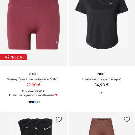
VÝPREDAJ
NIKE
NIKE
Skinny Športové nohavice 'ONE'
Funkčné tričko 'Tempo'
23,90 €
34,90 €
Pôvodne: 29,90 €
Posledná najnižšia cena:
24,21 €
-1%
+
1