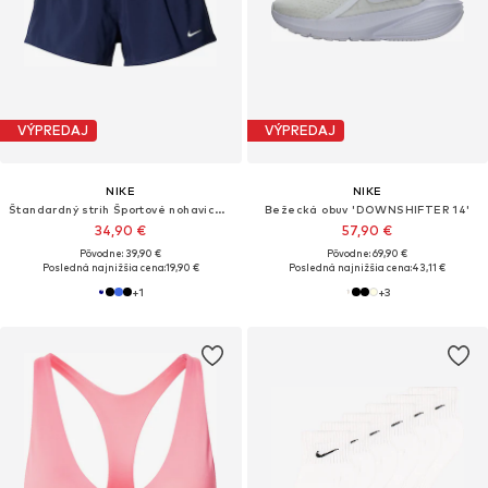
VÝPREDAJ
VÝPREDAJ
NIKE
NIKE
Štandardný strih Športové nohavice 'ONE'
Bežecká obuv 'DOWNSHIFTER 14'
34,90 €
57,90 €
Pôvodne: 39,90 €
Pôvodne: 69,90 €
Posledná najnižšia cena:
19,90 €
Posledná najnižšia cena:
43,11 €
+
1
+
3