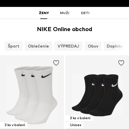
ŽENY
MUŽI
DETI
NIKE Online obchod
Šport
Oblečenie
VÝPREDAJ
Obuv
Doplnky
3 ks v balení
3 ks v balení
Unisex