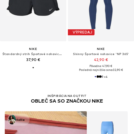
VÝPREDAJ
NIKE
NIKE
Štandardný strih Športové nohavice 'Pro 365'
Skinny Športové nohavice 'NP 365'
37,90 €
42,90 €
Pôvodne: 47,90 €
Posledná najnižšia cena:
32,90 €
+
4
INŠPIRÁCIA NA OUTFIT
OBLEČ SA SO ZNAČKOU NIKE
Hallie