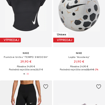
Unisex
VÝPREDAJ
VÝPREDAJ
NIKE
NIKE
Funkčné tričko 'TEMPO SWOOSH'
Lopta 'Academy'
29,90 €
21,90 €
Pôvodne: 34,90 €
Pôvodne: 24,90 €
Posledná najnižšia cena:
26,01 €
Posledná najnižšia cena:
22,41 €
-2%