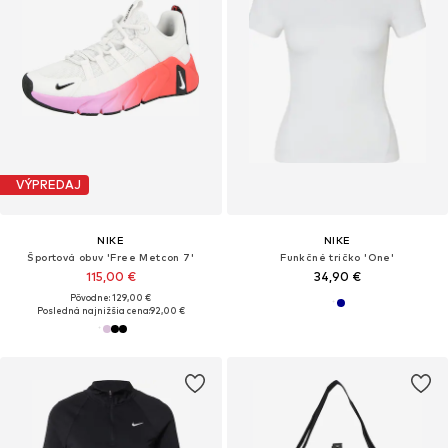
VÝPREDAJ
NIKE
NIKE
Športová obuv 'Free Metcon 7'
Funkčné tričko 'One'
115,00 €
34,90 €
Pôvodne: 129,00 €
Posledná najnižšia cena:
92,00 €