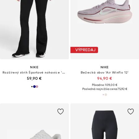
VÝPREDAJ
NIKE
NIKE
Rozšírený strih Športové nohavice 'ONE'
Bežecká obuv 'Air Winflo 12'
59,90 €
94,90 €
Pôvodne: 109,00 €
Posledná najnižšia cena:
75,92 €