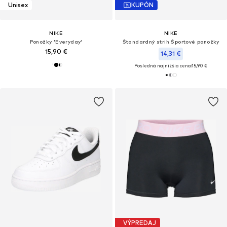
Unisex
KUPÓN
NIKE
NIKE
Ponožky 'Everyday'
Štandardný strih Športové ponožky
15,90 €
14,31 €
Posledná najnižšia cena:
15,90 €
VÝPREDAJ