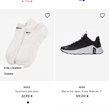
+
3
6 ks v balení
Unisex
NIKE
NIKE
Športové ponožky
Bežecká obuv 'Free Metcon 7'
22,90 €
129,00 €