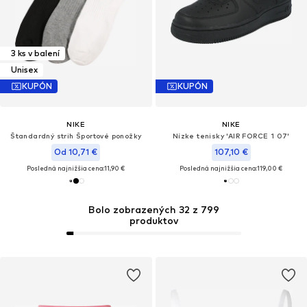
3 ks v balení
Unisex
KUPÓN
KUPÓN
NIKE
NIKE
Štandardný strih Športové ponožky
Nízke tenisky 'AIR FORCE 1 07'
Od 10,71 €
107,10 €
Posledná najnižšia cena:
11,90 €
Posledná najnižšia cena:
119,00 €
Bolo zobrazených 32 z 799
produktov