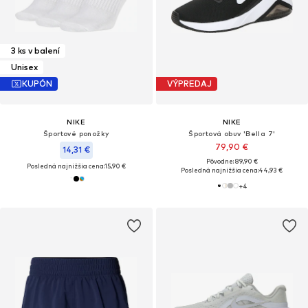
3 ks v balení
Unisex
KUPÓN
VÝPREDAJ
NIKE
NIKE
Športové ponožky
Športová obuv 'Bella 7'
79,90 €
14,31 €
Pôvodne: 89,90 €
Posledná najnižšia cena:
15,90 €
Posledná najnižšia cena:
44,93 €
+
4