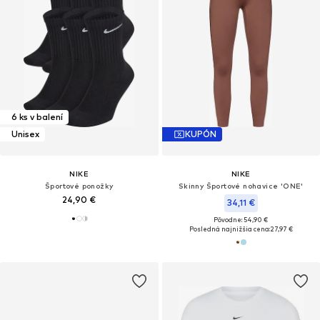
6 ks v balení
Unisex
KUPÓN
NIKE
NIKE
Športové ponožky
Skinny Športové nohavice 'ONE'
24,90 €
34,11 €
Pôvodne: 54,90 €
Posledná najnižšia cena:
27,97 €