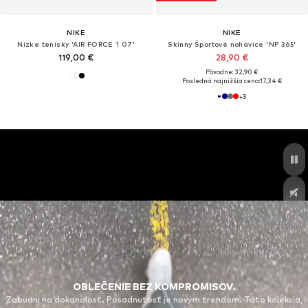
NIKE
NIKE
Nízke tenisky 'AIR FORCE 1 07'
Skinny Športové nohavice 'NP 365'
119,00 €
28,90 €
Pôvodne: 32,90 €
Posledná najnižšia cena:
17,34 €
+
3
OBLEČENIE BEZ KOMPROMISOV.
Zabudni na dokonalosť. Posadnutosť je novým trendom. Táto kolekcia,