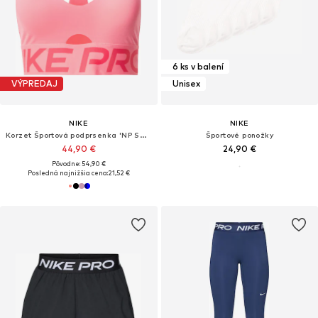
6 ks v balení
VÝPREDAJ
Unisex
NIKE
NIKE
Korzet Športová podprsenka 'NP SCULPT'
Športové ponožky
44,90 €
24,90 €
Pôvodne: 54,90 €
Posledná najnižšia cena:
21,52 €