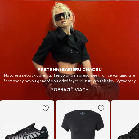
PRETRHNI BARIÉRU CHAOSU
Nová éra sebavyjadrenia. Tento príbeh presahuje hranice uznania a je
formovaný novou generáciou odvážnych kultúrnych rebelov. Vytvorený
odvážnymi jedincami v nečakaných priestoroch, symbolizuje silu a
ZOBRAZIŤ VIAC
odolnosť. Vstúp na nové ihrisko a uži si Nike Shox.