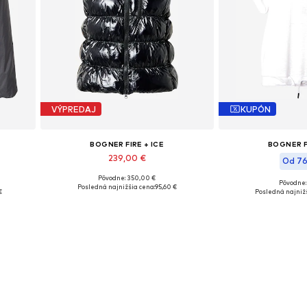
VÝPREDAJ
KUPÓN
BOGNER FIRE + ICE
BOGNER F
239,00 €
Od 76
Pôvodne: 350,00 €
Dostupné veľkosti: XXL
Pôvodne:
Posledná najnižšia cena:
95,60 €
Dostupné veľko
€
Posledná najnižš
Pridať do košíka
Pridať d