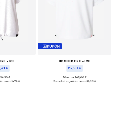
KUPÓN
IRE + ICE
BOGNER FIRE + ICE
,41 €
112,50 €
 94,90 €
Pôvodne: 149,00 €
sti: XS, S, XL
Dostupné veľkosti: L
ia cena:
56,94 €
Posledná najnižšia cena:
50,00 €
o košíka
Pridať do košíka