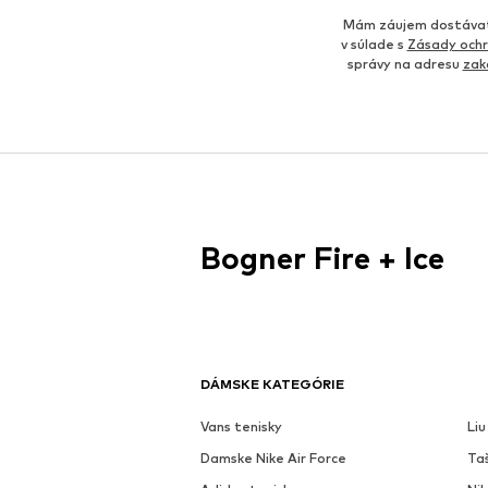
Mám záujem dostávať 
v súlade s
Zásady ochr
správy na adresu
zak
Bogner Fire + Ice
DÁMSKE KATEGÓRIE
Vans tenisky
Liu
Damske Nike Air Force
Ta