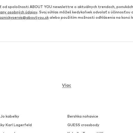
od spoločnosti ABOUT YOU newslettre o aktuálnych trendoch, ponukách
any osobných údajov
. Svoj súhlas môžeš kedykoľvek odvolať s účinnosťou 
aznickyservis@aboutyou.sk
alebo použitím možnosti odhlásenia na konci
Viac
 Jo kabelky
Bershka nohavice
šky Karl Lagerfeld
GUESS crossbody