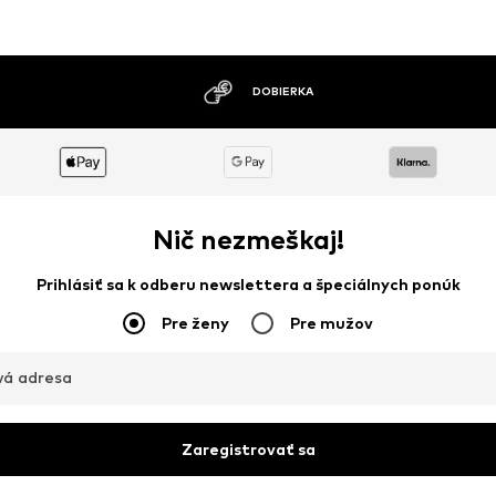
MOŽNOSŤ VRÁTENIA TOVARU DO 30 DNÍ
Nič nezmeškaj!
Prihlásiť sa k odberu newslettera a špeciálnych ponúk
Pre ženy
Pre mužov
vá adresa
Zaregistrovať sa