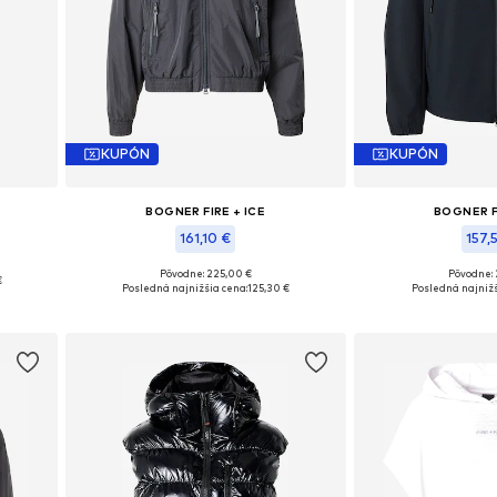
KUPÓN
KUPÓN
BOGNER FIRE + ICE
BOGNER F
161,10 €
157,
Pôvodne: 225,00 €
Pôvodne: 
€
Dostupné veľkosti: S-M
Dostupné veľkost
Posledná najnižšia cena:
125,30 €
Posledná najnižš
Pridať do košíka
Pridať d