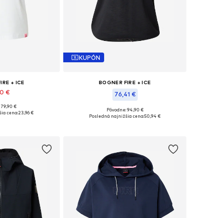
KUPÓN
IRE + ICE
BOGNER FIRE + ICE
90 €
76,41 €
 79,90 €
: XS, S, M, L, XL
Pôvodne: 94,90 €
ia cena:
23,96 €
Dostupné veľkosti: XS, S, M
Posledná najnižšia cena:
50,94 €
o košíka
Pridať do košíka