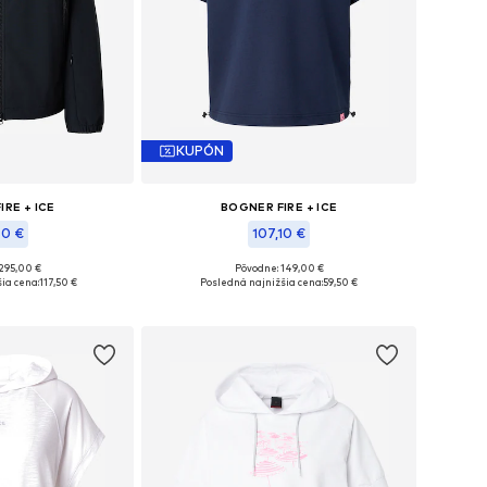
KUPÓN
IRE + ICE
BOGNER FIRE + ICE
50 €
107,10 €
295,00 €
Pôvodne: 149,00 €
i: XS-S, S, S-M
Dostupné veľkosti: XS, M
ia cena:
117,50 €
Posledná najnižšia cena:
59,50 €
o košíka
Pridať do košíka