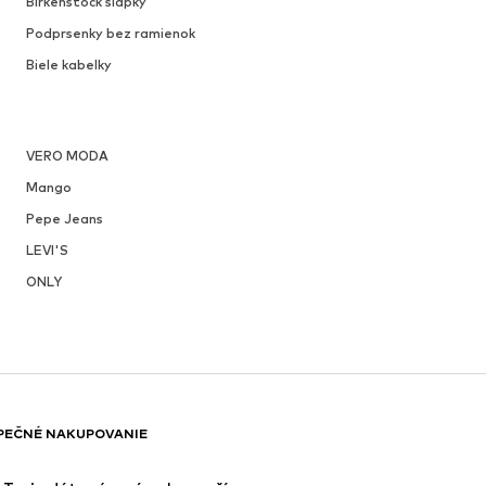
Birkenstock slapky
Podprsenky bez ramienok
Biele kabelky
VERO MODA
Mango
Pepe Jeans
LEVI'S
ONLY
PEČNÉ NAKUPOVANIE