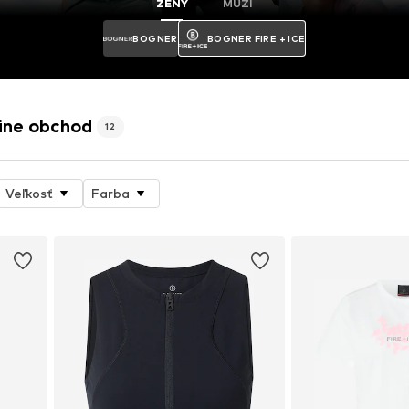
ŽENY
MUŽI
BOGNER
BOGNER FIRE + ICE
line obchod
12
Veľkosť
Farba