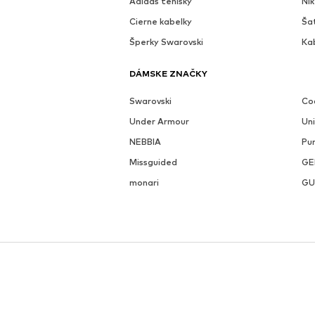
Adidas tenisky
Ni
Cierne kabelky
Ša
Šperky Swarovski
Ka
DÁMSKE ZNAČKY
Swarovski
Coc
Under Armour
Un
NEBBIA
Pu
Missguided
GE
monari
GU