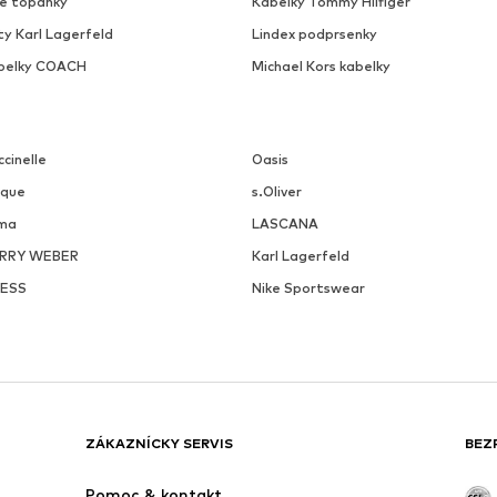
ke topanky
Kabelky Tommy Hilfiger
ty Karl Lagerfeld
Lindex podprsenky
belky COACH
Michael Kors kabelky
cinelle
Oasis
ique
s.Oliver
ma
LASCANA
RRY WEBER
Karl Lagerfeld
ESS
Nike Sportswear
ZÁKAZNÍCKY SERVIS
BEZ
Pomoc & kontakt