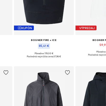
KUPÓN
VÝPREDAJ
BOGNER FIRE + ICE
BOGNER F
59,
85,41 €
Pôvodne:
Dostupné veľkosti
Pôvodne: 119,00 €
, XXL
Dostupné veľkosti: XS, S, M, L
Posledná najnižš
Posledná najnižšia cena:
37,96 €
Pridať d
Pridať do košíka