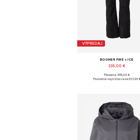
VÝPREDAJ
BOGNER FIRE + ICE
335,00 €
Pôvodne: 395,00 €
Dostupné veľkosti: S, S-M
Posledná najnižšia cena:
301,50 
Pridať do košíka