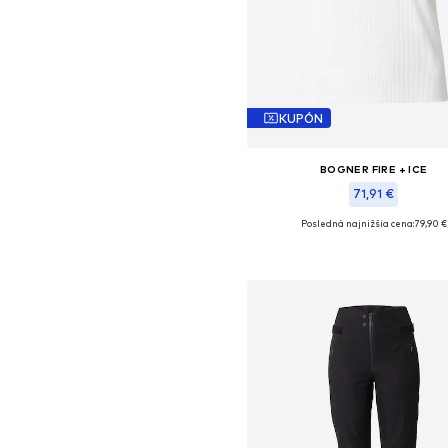
KUPÓN
BOGNER FIRE + ICE
71,91 €
Posledná najnižšia cena:
79,90 €
Dostupné veľkosti: XS, S, M, L, XL
Pridať do košíka