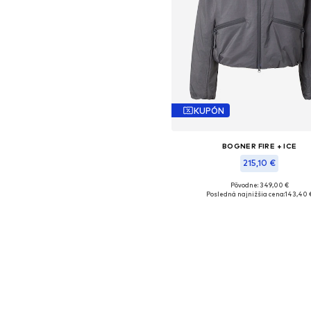
KUPÓN
BOGNER FIRE + ICE
215,10 €
Pôvodne: 349,00 €
Dostupné veľkosti: L
Posledná najnižšia cena:
143,40 
Pridať do košíka