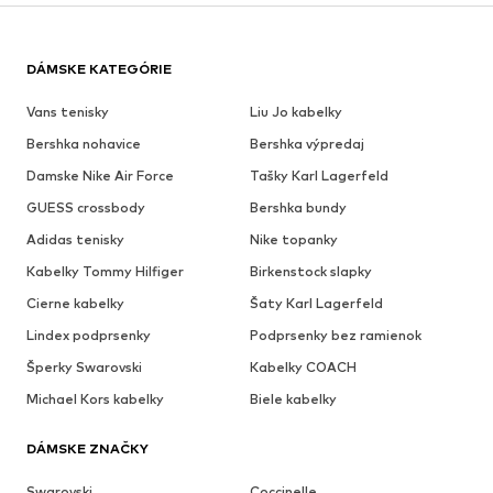
DÁMSKE KATEGÓRIE
Vans tenisky
Liu Jo kabelky
Bershka nohavice
Bershka výpredaj
Damske Nike Air Force
Tašky Karl Lagerfeld
GUESS crossbody
Bershka bundy
Adidas tenisky
Nike topanky
Kabelky Tommy Hilfiger
Birkenstock slapky
Cierne kabelky
Šaty Karl Lagerfeld
Lindex podprsenky
Podprsenky bez ramienok
Šperky Swarovski
Kabelky COACH
Michael Kors kabelky
Biele kabelky
DÁMSKE ZNAČKY
Swarovski
Coccinelle