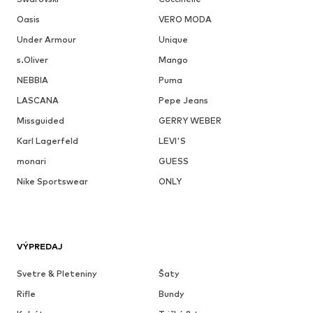
Oasis
VERO MODA
Under Armour
Unique
s.Oliver
Mango
NEBBIA
Puma
LASCANA
Pepe Jeans
Missguided
GERRY WEBER
Karl Lagerfeld
LEVI'S
monari
GUESS
Nike Sportswear
ONLY
VÝPREDAJ
Svetre & Pleteniny
Šaty
Rifle
Bundy