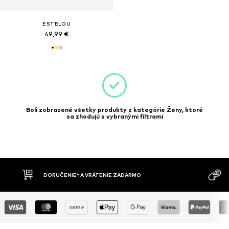
ESTELOU
49,99 €
Boli zobrazené všetky produkty z kategórie Ženy, ktoré
sa zhodujú s vybranými filtrami
MOŽNOSŤ VR
DOBIERKA
DNÍ