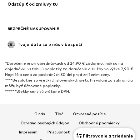
Odstúpiť od zmluvy tu
Plavky
Mikiny
Saká
Overaly
Móda pre plnoštíhle
Tehotenské oblečenie
BEZPEČNÉ NAKUPOVANIE
Príležitosti
Exkluzívne
Upcyklácia
Tvoje dáta sú u nás v bezpečí
OBUV
*Doručenie je pri objednávkach od 24,90 € zadarmo, inak sa na
Nové
Obľúbené
objednávku vzťahujú poplatky za doručenie a služby vo výške 2,90 €.
Najnižšia cena za posledných 30 dní pred znížením ceny.
Tenisky
Členkové čižmy
****Bezplatne zo všetkých slovenských sietí. Pri volaní zo zahraničia
Topánky na vysokom podpätku
Čižmy
môžu byť účtované poplatky.
******Všetky ceny sú vrátane DPH.
Sandále
Poltopánky
Športová obuv
Baleríny
Šľapky
Papuče
O nás
Tlač
Otvorené pozície
Exkluzívne
Ochrana osobných údajov
Obchodné podmienky
Impresum
Prístupnosť
Bezpečnosť produktu
Filtrovanie a triedenie
ŠPORT