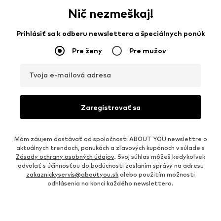
Nič nezmeškaj!
Prihlásiť sa k odberu newslettera a špeciálnych ponúk
Pre ženy
Pre mužov
Tvoja e-mailová adresa
Zaregistrovať sa
Mám záujem dostávať od spoločnosti ABOUT YOU newslettre o
aktuálnych trendoch, ponukách a zľavových kupónoch v súlade s
Zásady ochrany osobných údajov
. Svoj súhlas môžeš kedykoľvek
odvolať s účinnosťou do budúcnosti zaslaním správy na adresu
zakaznickyservis@aboutyou.sk
alebo použitím možnosti
odhlásenia na konci každého newslettera.