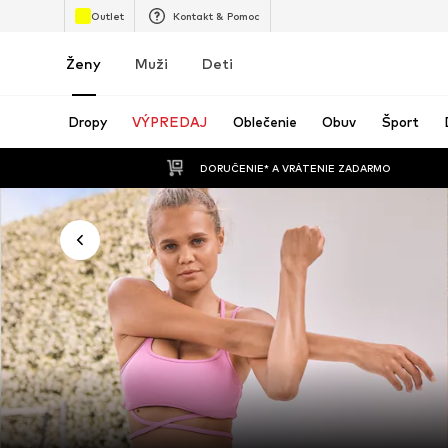
Outlet
Kontakt & Pomoc
Ženy
Muži
Deti
Dropy
VÝPREDAJ
Oblečenie
Obuv
Šport
 DORUČENIE* A VRÁTENIE ZADARMO