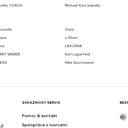
belky COACH
Michael Kors kabelky
cinelle
Oasis
ique
s.Oliver
ma
LASCANA
RRY WEBER
Karl Lagerfeld
ESS
Nike Sportswear
ZÁKAZNÍCKY SERVIS
BEZ
Pomoc & kontakt
Spolupráce s tvorcami