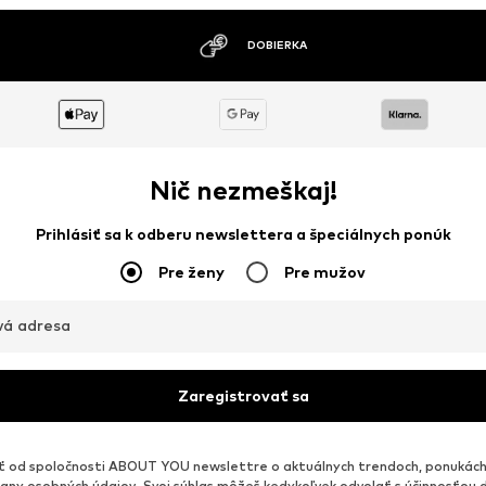
MOŽNOSŤ VRÁTENIA TOVARU DO 30 DNÍ
Nič nezmeškaj!
Prihlásiť sa k odberu newslettera a špeciálnych ponúk
Pre ženy
Pre mužov
vá adresa
Zaregistrovať sa
od spoločnosti ABOUT YOU newslettre o aktuálnych trendoch, ponukách
any osobných údajov
. Svoj súhlas môžeš kedykoľvek odvolať s účinnosťou 