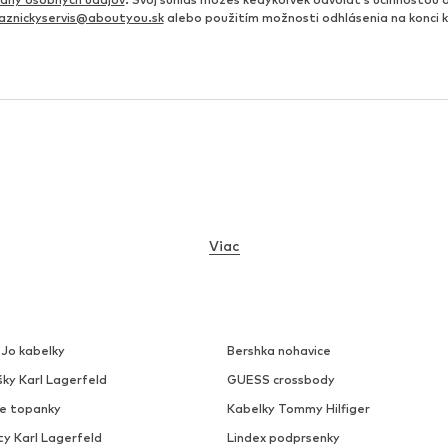
aznickyservis@aboutyou.sk
alebo použitím možnosti odhlásenia na konci
Viac
 Jo kabelky
Bershka nohavice
šky Karl Lagerfeld
GUESS crossbody
ke topanky
Kabelky Tommy Hilfiger
ty Karl Lagerfeld
Lindex podprsenky