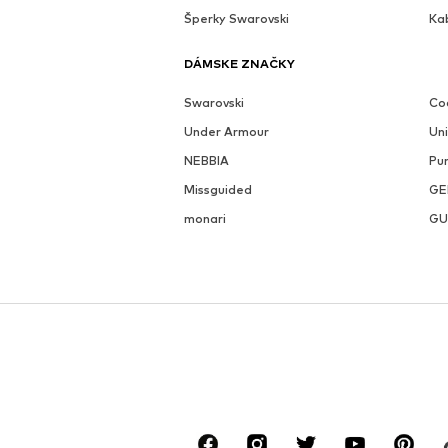
Šperky Swarovski
Ka
DÁMSKE ZNAČKY
Swarovski
Coc
Under Armour
Un
NEBBIA
Pu
Missguided
GE
monari
GU