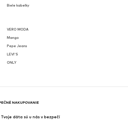
Biele kabelky
VERO MODA
Mango
Pepe Jeans
LEVI'S
ONLY
PEČNÉ NAKUPOVANIE
Tvoje dáta sú u nás v bezpečí