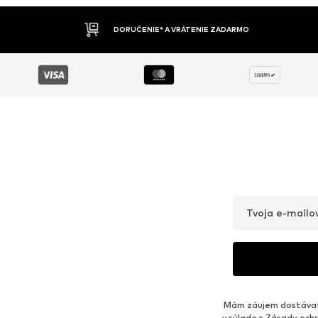
DOBIERKA
Tvoja e-mailo
Mám záujem dostávať 
v súlade s
Zásady ochr