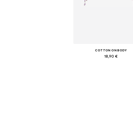
COTTON ON BODY
18,90 €
Dostupné veľkosti: S, M, L
Pridať do košíka