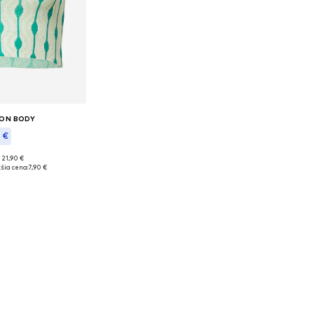
ON BODY
1 €
 21,90 €
eľkosti: L
šia cena:
7,90 €
o košíka