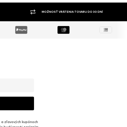
ŠIROKÝ SORTIMENT
 a zľavových kupónoch
do budúcnosti zaslaním