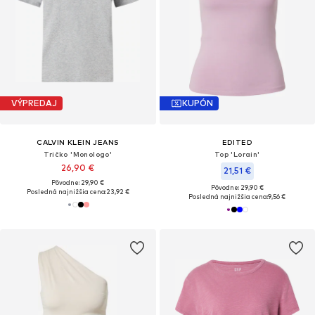
VÝPREDAJ
KUPÓN
CALVIN KLEIN JEANS
EDITED
Tričko 'Monologo'
Top 'Lorain'
26,90 €
21,51 €
Pôvodne: 29,90 €
Pôvodne: 29,90 €
Posledná najnižšia cena:
23,92 €
Posledná najnižšia cena:
9,56 €