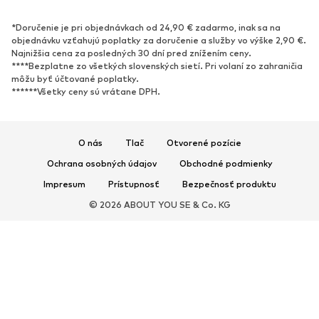
OBUV
*Doručenie je pri objednávkach od 24,90 € zadarmo, inak sa na
Nové
Obľúbené
objednávku vzťahujú poplatky za doručenie a služby vo výške 2,90 €.
Najnižšia cena za posledných 30 dní pred znížením ceny.
Tenisky
Členkové čižmy
****Bezplatne zo všetkých slovenských sietí. Pri volaní zo zahraničia
Topánky na vysokom podpätku
Čižmy
môžu byť účtované poplatky.
******Všetky ceny sú vrátane DPH.
Sandále
Poltopánky
Športová obuv
Baleríny
Šľapky
Papuče
O nás
Tlač
Otvorené pozície
Exkluzívne
Ochrana osobných údajov
Obchodné podmienky
Impresum
Prístupnosť
Bezpečnosť produktu
ŠPORT
© 2026 ABOUT YOU SE & Co. KG
Športové oblečenie
Druhy športov
Športová obuv
Športové batohy a tašky
Športové doplnky
DOPLNKY