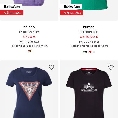
Exkluzívne
Exkluzívne
VÝPREDAJ
VÝPREDAJ
EDITED
EDITED
Tričko 'Ashley'
Top 'Rafaela'
47,90 €
Od 20,90 €
Pôvodne: 59,90 €
Pôvodne: 29,90 €
Posledná najnižšia cena:
19,16 €
Posledná najnižšia cena:
14,63 €
+
6