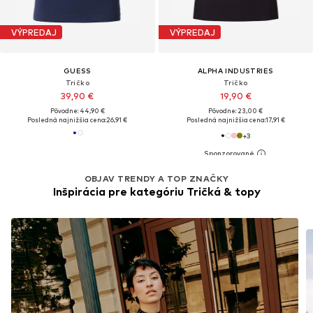
VÝPREDAJ
VÝPREDAJ
GUESS
ALPHA INDUSTRIES
Tričko
Tričko
39,90 €
19,90 €
Pôvodne: 44,90 €
Pôvodne: 23,00 €
Posledná najnižšia cena:
26,91 €
Posledná najnižšia cena:
17,91 €
+
3
OBJAV TRENDY A TOP ZNAČKY
Inšpirácia pre kategóriu Tričká & topy