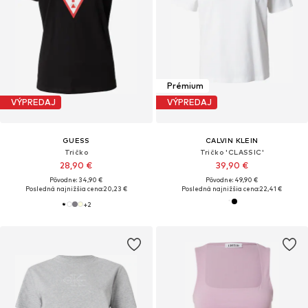
Prémium
VÝPREDAJ
VÝPREDAJ
GUESS
CALVIN KLEIN
Tričko
Tričko 'CLASSIC'
28,90 €
39,90 €
Pôvodne: 34,90 €
Pôvodne: 49,90 €
Posledná najnižšia cena:
20,23 €
Posledná najnižšia cena:
22,41 €
+
2