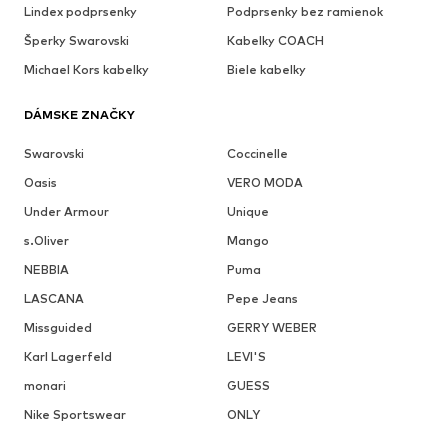
Lindex podprsenky
Podprsenky bez ramienok
Šperky Swarovski
Kabelky COACH
Michael Kors kabelky
Biele kabelky
DÁMSKE ZNAČKY
Swarovski
Coccinelle
Oasis
VERO MODA
Under Armour
Unique
s.Oliver
Mango
NEBBIA
Puma
LASCANA
Pepe Jeans
Missguided
GERRY WEBER
Karl Lagerfeld
LEVI'S
monari
GUESS
Nike Sportswear
ONLY