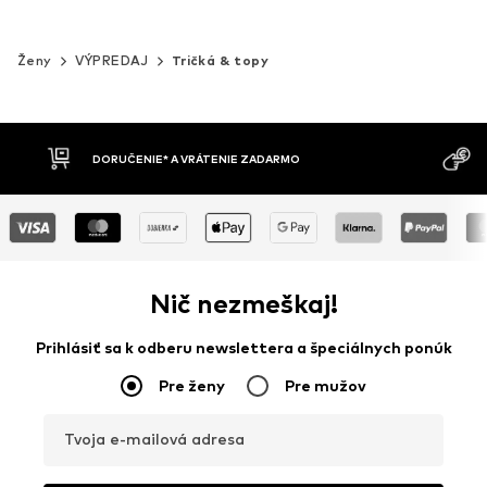
Ženy
VÝPREDAJ
Tričká & topy
MOŽNOSŤ VR
DOBIERKA
DNÍ
Nič nezmeškaj!
Prihlásiť sa k odberu newslettera a špeciálnych ponúk
Pre ženy
Pre mužov
Tvoja e-mailová adresa