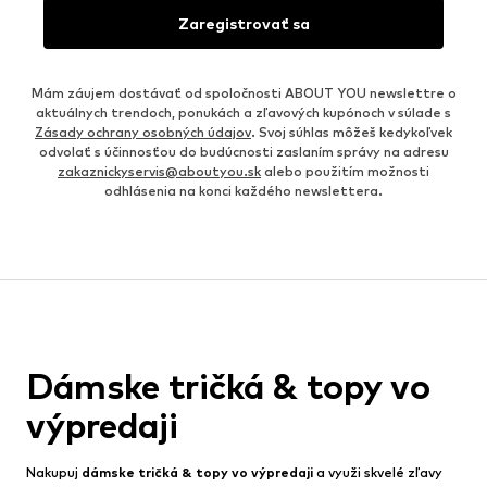
Zaregistrovať sa
Mám záujem dostávať od spoločnosti ABOUT YOU newslettre o
aktuálnych trendoch, ponukách a zľavových kupónoch v súlade s
Zásady ochrany osobných údajov
. Svoj súhlas môžeš kedykoľvek
odvolať s účinnosťou do budúcnosti zaslaním správy na adresu
zakaznickyservis@aboutyou.sk
alebo použitím možnosti
odhlásenia na konci každého newslettera.
Dámske tričká & topy vo
výpredaji
Nakupuj
dámske tričká & topy vo výpredaji
a využi skvelé zľavy