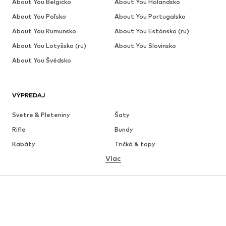
About You Belgicko
About You Holandsko
About You Poľsko
About You Portugalsko
About You Rumunsko
About You Estónsko (ru)
About You Lotyšsko (ru)
About You Slovinsko
About You Švédsko
VÝPREDAJ
Svetre & Pleteniny
Šaty
Rifle
Bundy
Kabáty
Tričká & topy
Viac
Nohavice
Bielizeň
Sukne
Blúzky & tuniky
Mikiny
Saká
Plavky
Overaly
Móda pre plnoštíhle
Tehotenské oblečenie