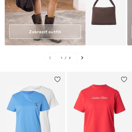
Zobraziť outfit
1
/
3