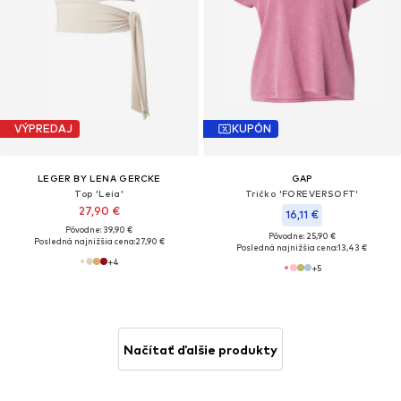
VÝPREDAJ
KUPÓN
LEGER BY LENA GERCKE
GAP
Top 'Leia'
Tričko 'FOREVERSOFT'
27,90 €
16,11 €
Pôvodne: 39,90 €
Pôvodne: 25,90 €
Posledná najnižšia cena:
27,90 €
Posledná najnižšia cena:
13,43 €
+
4
+
5
Načítať ďalšie produkty