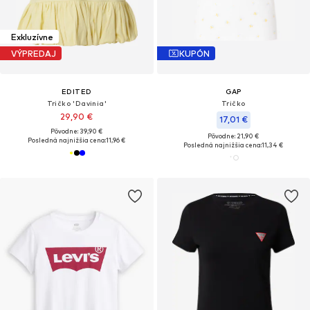
Exkluzívne
VÝPREDAJ
KUPÓN
EDITED
GAP
Tričko 'Davinia'
Tričko
29,90 €
17,01 €
Pôvodne: 39,90 €
Pôvodne: 21,90 €
Posledná najnižšia cena:
11,96 €
Posledná najnižšia cena:
11,34 €