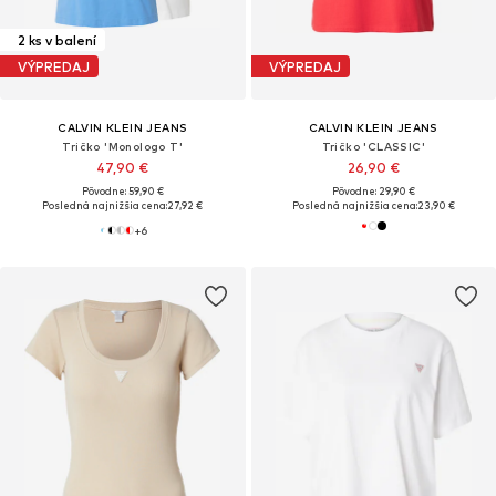
2 ks v balení
VÝPREDAJ
VÝPREDAJ
CALVIN KLEIN JEANS
CALVIN KLEIN JEANS
Tričko 'Monologo T'
Tričko 'CLASSIC'
47,90 €
26,90 €
Pôvodne: 59,90 €
Pôvodne: 29,90 €
Posledná najnižšia cena:
27,92 €
Posledná najnižšia cena:
23,90 €
+
6