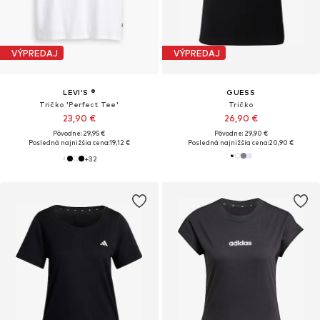
VÝPREDAJ
VÝPREDAJ
LEVI'S ®
GUESS
Tričko 'Perfect Tee'
Tričko
23,90 €
26,90 €
Pôvodne: 29,95 €
Pôvodne: 29,90 €
Posledná najnižšia cena:
19,12 €
Posledná najnižšia cena:
20,90 €
+
32