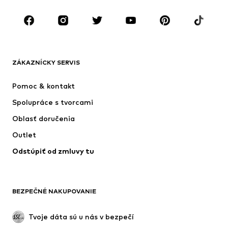
Obuv
Sport
Doplnky
Premium
OBLEČENIE
ZÁKAZNÍCKY SERVIS
Nové
Obľúbené
Šaty
Rifle
Pomoc & kontakt
Tričká & topy
Nohavice
Spolupráce s tvorcami
Bundy
Svetre & pleteniny
Oblasť doručenia
Bielizeň
Blúzky & tuniky
Outlet
Kabáty
Sukne
Odstúpiť od zmluvy tu
Plavky
Mikiny
Saká
Overaly
Móda pre plnoštíhle
Tehotenské oblečenie
BEZPEČNÉ NAKUPOVANIE
Príležitosti
Exkluzívne
Upcyklácia
Tvoje dáta sú u nás v bezpečí