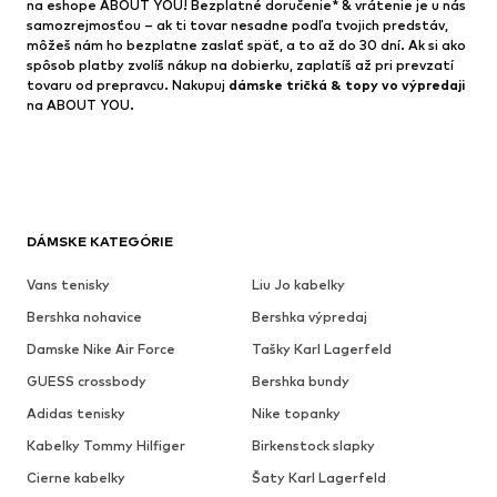
na eshope ABOUT YOU! Bezplatné doručenie* & vrátenie je u nás
samozrejmosťou – ak ti tovar nesadne podľa tvojich predstáv,
môžeš nám ho bezplatne zaslať späť, a to až do 30 dní. Ak si ako
spôsob platby zvolíš nákup na dobierku, zaplatíš až pri prevzatí
tovaru od prepravcu. Nakupuj
dámske tričká & topy vo výpredaji
na ABOUT YOU.
DÁMSKE KATEGÓRIE
Vans tenisky
Liu Jo kabelky
Bershka nohavice
Bershka výpredaj
Damske Nike Air Force
Tašky Karl Lagerfeld
GUESS crossbody
Bershka bundy
Adidas tenisky
Nike topanky
Kabelky Tommy Hilfiger
Birkenstock slapky
Cierne kabelky
Šaty Karl Lagerfeld