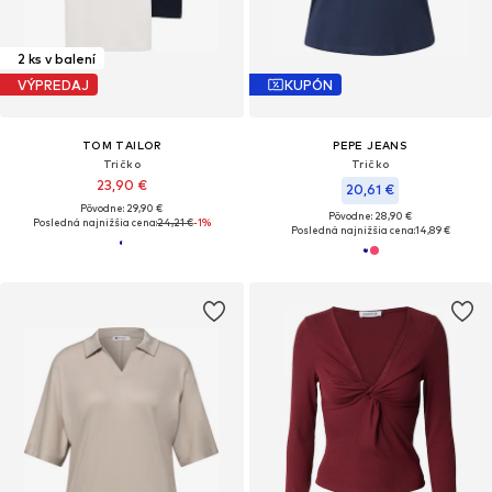
2 ks v balení
VÝPREDAJ
KUPÓN
TOM TAILOR
PEPE JEANS
Tričko
Tričko
23,90 €
20,61 €
Pôvodne: 29,90 €
Pôvodne: 28,90 €
Posledná najnižšia cena:
24,21 €
-1%
Posledná najnižšia cena:
14,89 €