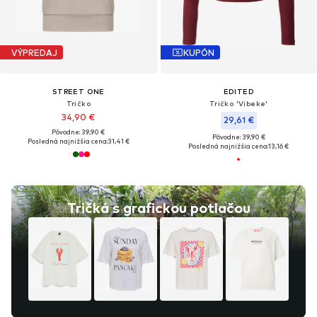
VÝPREDAJ
KUPÓN
STREET ONE
EDITED
Tričko
Tričko 'Vibeke'
34,90 €
29,61 €
Pôvodne: 39,90 €
Pôvodne: 39,90 €
Posledná najnižšia cena:
31,41 €
Posledná najnižšia cena:
13,16 €
Tričká s grafickou potlačou