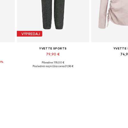
VÝPREDAJ
YVETTE SPORTS
YVETTE
79,90 €
74,
0%
Pôvodne: 119,00 €
Dostupné veľkosti: S
Dostupné veľ
Posledná najnižšia cena:
31,96 €
Pridať do košíka
Pridať d