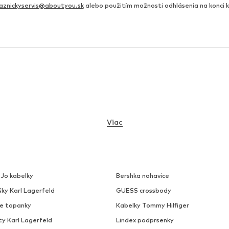
aznickyservis@aboutyou.sk
alebo použitím možnosti odhlásenia na konci
Viac
 Jo kabelky
Bershka nohavice
šky Karl Lagerfeld
GUESS crossbody
ke topanky
Kabelky Tommy Hilfiger
ty Karl Lagerfeld
Lindex podprsenky