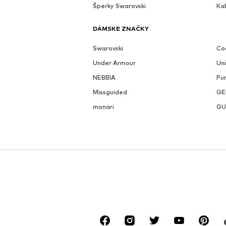
Šperky Swarovski
Ka
DÁMSKE ZNAČKY
Swarovski
Coc
Under Armour
Un
NEBBIA
Pu
Missguided
GE
monari
GU