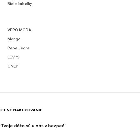
Biele kabelky
VERO MODA
Mango
Pepe Jeans
LEVI'S
ONLY
PEČNÉ NAKUPOVANIE
Tvoje dáta sú u nás v bezpečí