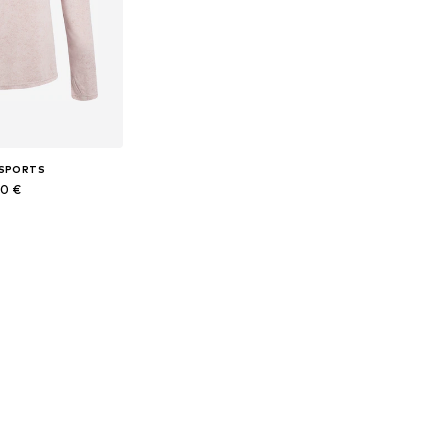
 SPORTS
90 €
kosti: XS, S
o košíka