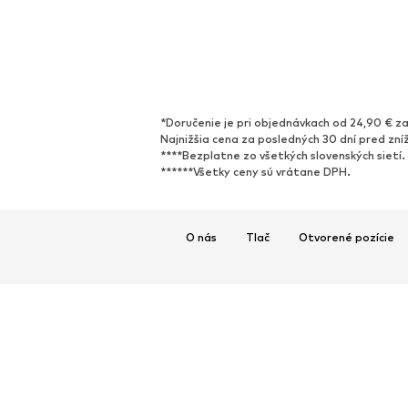
*Doručenie je pri objednávkach od 24,90 € za
Najnižšia cena za posledných 30 dní pred zní
****Bezplatne zo všetkých slovenských sietí.
******Všetky ceny sú vrátane DPH.
O nás
Tlač
Otvorené pozície