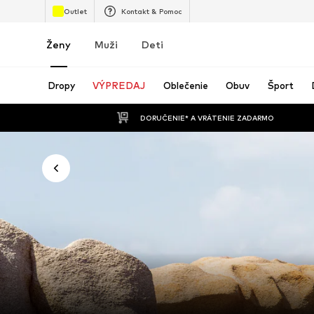
Outlet
Kontakt & Pomoc
Ženy
Muži
Deti
Dropy
VÝPREDAJ
Oblečenie
Obuv
Šport
 DORUČENIE* A VRÁTENIE ZADARMO