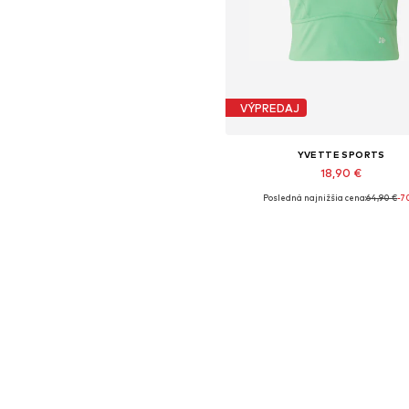
VÝPREDAJ
YVETTE SPORTS
18,90 €
Posledná najnižšia cena:
64,90 €
-7
Dostupné veľkosti: L
Pridať do košíka