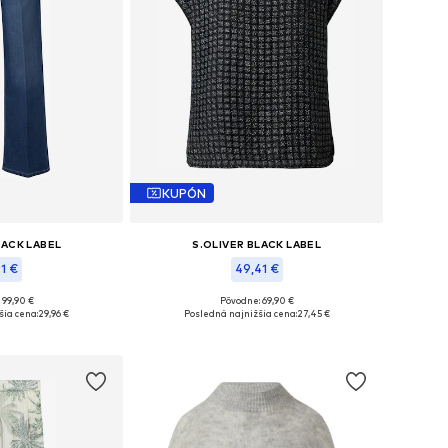
KUPÓN
LACK LABEL
S.OLIVER BLACK LABEL
41 €
49,41 €
 99,90 €
Pôvodne: 69,90 €
ých veľkostiach
Dostupné veľkosti: XS, S, M, L, XL
šia cena:
29,96 €
Posledná najnižšia cena:
27,45 €
o košíka
Pridať do košíka