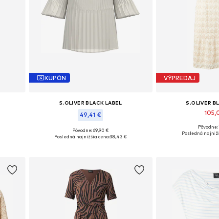
KUPÓN
VÝPREDAJ
S.OLIVER BLACK LABEL
S.OLIVER B
105,
49,41 €
Pôvodne: 
ch
Dostupné veľkosti: 34
Pôvodne: 69,90 €
Dostupné veľkosti: XS, S, M, XL, XXL
Posledná najnižš
Posledná najnižšia cena:
38,43 €
Pridať d
Pridať do košíka