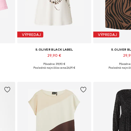
VÝPREDAJ
VÝPREDAJ
S.OLIVER BLACK LABEL
S.OLIVER B
29,90 €
29,
Pôvodne: 39,90 €
Pôvodne:
Dostupné veľkosti: XS, S, M, L, XL, XXXL
Dostupné veľkosti
, XXL
Posledná najnižšia cena:
26,91 €
Posledná najnižš
Pridať do košíka
Pridať d