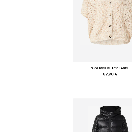
S.OLIVER BLACK LABEL
89,90 €
Dostupné veľkosti: XS, S, M, L,
Pridať do košíka