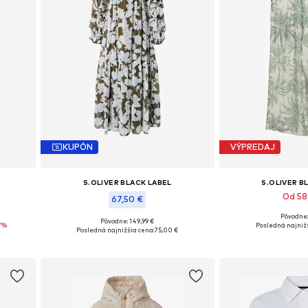
KUPÓN
VÝPREDAJ
S.OLIVER BLACK LABEL
S.OLIVER B
Od 58
67,50 €
Pôvodne:
XXL
Dostupné veľkosti: 
Pôvodne: 149,99 €
7%
Dostupné veľkosti: 34, 36, 38, 40
Posledná najnižš
Posledná najnižšia cena:
75,00 €
Pridať d
Pridať do košíka