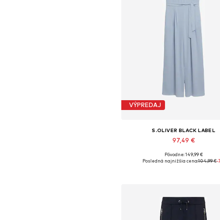
VÝPREDAJ
S.OLIVER BLACK LABEL
97,49 €
Pôvodne: 149,99 €
Dostupné veľkosti: S, M, L, XL, 
Posledná najnižšia cena:
104,99 €
-
Pridať do košíka