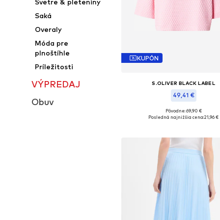
Svetre & pleteniny
Saká
Overaly
Móda pre
plnoštíhle
KUPÓN
Príležitosti
VÝPREDAJ
S.OLIVER BLACK LABEL
49,41 €
Obuv
Pôvodne: 69,90 €
Dostupné veľkosti: XS, S, M, L, XL
Posledná najnižšia cena:
21,96 €
Pridať do košíka