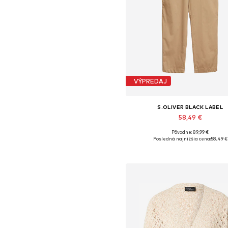
VÝPREDAJ
S.OLIVER BLACK LABEL
58,49 €
Pôvodne: 89,99 €
Dostupné v mnohých veľkostia
Posledná najnižšia cena:
58,49 €
Pridať do košíka