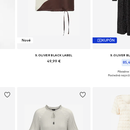
Nové
KUPÓN
S.OLIVER BLACK LABEL
S.OLIVER B
49,99 €
85,
Dostupné veľkosti: XS, S, M, L, XXL
Pôvodne: 
42, 44
Dostupné veľkosti: 36
Posledná najnižš
Pridať do košíka
Pridať d