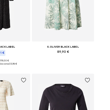
LACK LABEL
S.OLIVER BLACK LABEL
89,90 €
41 €
Dostupné veľkosti: 34, 36, 38, 42, 44
119,00 €
, 38, 40, 42, 44, 46
ia cena:
33,96 €
Pridať do košíka
o košíka