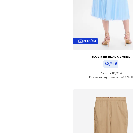
KUPÓN
S.OLIVER BLACK LABEL
62,91 €
Pôvodne: 89,90 €
Dostupné veľkosti: 34, 36, 38, 40, 
Posledná najnižšia cena:
44,95 €
Pridať do košíka