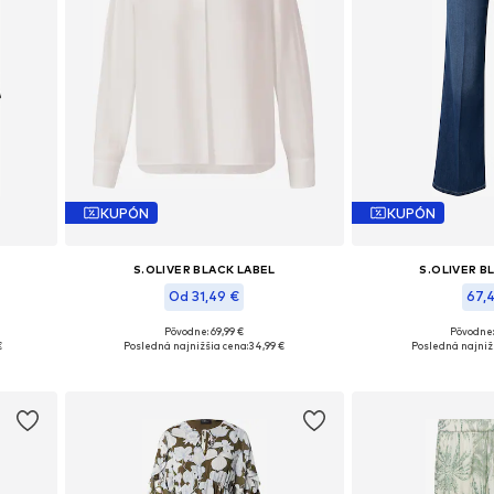
KUPÓN
KUPÓN
S.OLIVER BLACK LABEL
S.OLIVER B
Od 31,49 €
67,
Pôvodne: 69,99 €
Pôvodne:
ch
Dostupné v mnohých veľkostiach
Dostupné v mnoh
€
Posledná najnižšia cena:
34,99 €
Posledná najniž
Pridať do košíka
Pridať d