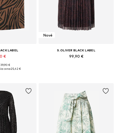
Nové
LACK LABEL
S.OLIVER BLACK LABEL
90 €
99,90 €
 39,90 €
: XS, S, M, L, XL
Dostupné v mnohých veľkostiach
ia cena:
25,42 €
o košíka
Pridať do košíka