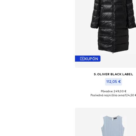
KUPÓN
S.OLIVER BLACK LABEL
112,05 €
Pôvodne: 249,00 €
Dostupné v mnohých veľkostia
Posledná najnižšia cena:
124,50 
Pridať do košíka