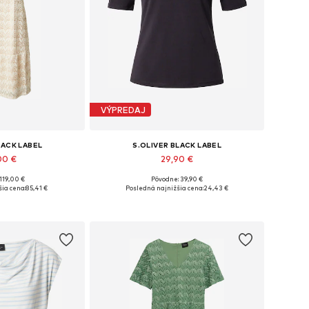
VÝPREDAJ
LACK LABEL
S.OLIVER BLACK LABEL
00 €
29,90 €
119,00 €
Pôvodne: 39,90 €
, 36, 38, 40, 42, 44
Dostupné v mnohých veľkostiach
ia cena:
85,41 €
Posledná najnižšia cena:
24,43 €
o košíka
Pridať do košíka