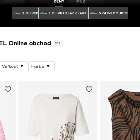
ŽENY
MUŽI
S.OLIVER
S.OLIVER BLACK LABEL
S.OLIVER CURVE
EL Online obchod
215
Veľkosť
Farba