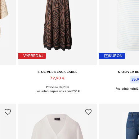
VÝPREDAJ
KUPÓN
S.OLIVER BLACK LABEL
S.OLIVER B
79,90 €
35,9
Pôvodne: 89,90 €
Posledná najnižš
 XL
Dostupné veľkosti: 34, 36, 38, 42
Posledná najnižšia cena:
62,91 €
Dostupné v mnoh
Pridať do košíka
Pridať d