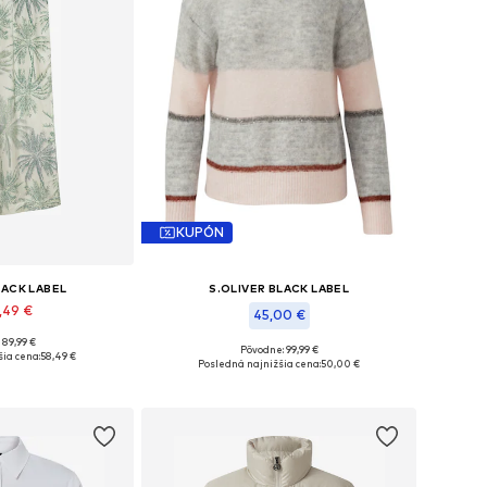
KUPÓN
LACK LABEL
S.OLIVER BLACK LABEL
,49 €
45,00 €
 89,99 €
34, 36, 38, 42, 46
Pôvodne: 99,99 €
ia cena:
58,49 €
Dostupné v mnohých veľkostiach
Posledná najnižšia cena:
50,00 €
o košíka
Pridať do košíka