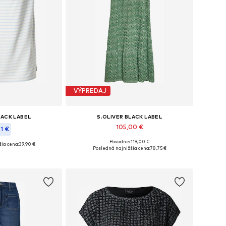
VÝPREDAJ
LACK LABEL
S.OLIVER BLACK LABEL
105,00 €
1 €
Pôvodne: 119,00 €
ia cena:
39,90 €
Dostupné veľkosti: 34, 36, 38, 40, 42, 44
ých veľkostiach
Posledná najnižšia cena:
78,75 €
Pridať do košíka
o košíka