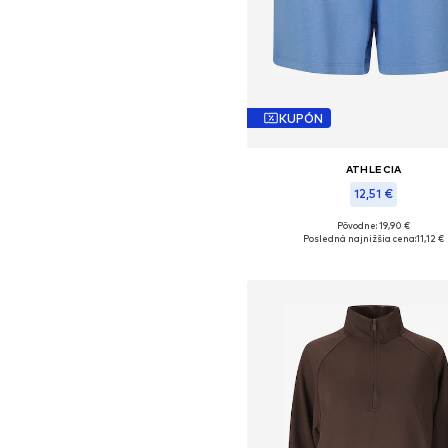
KUPÓN
ATHLECIA
12,51 €
Pôvodne: 19,90 €
Dostupné veľkosti: M-L
Posledná najnižšia cena:
11,12 €
Pridať do košíka