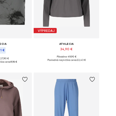
VÝPREDAJ
ECIA
ATHLECIA
34,90 €
1 €
Pôvodne: 49,90 €
Dostupné veľkosti: XS, M, L, XL, XXL, XXXL
 27,90 €
sti: S-M, L-XL
Posledná najnižšia cena:
22,43 €
šia cena:
9,96 €
Pridať do košíka
o košíka