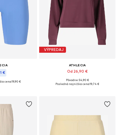
VÝPREDAJ
ECIA
ATHLECIA
Od 26,90 €
1 €
Pôvodne: 54,90 €
šia cena:
19,90 €
Dostupné v mnohých veľkostiach
osti: XS, M-L
Posledná najnižšia cena:
19,74 €
Pridať do košíka
o košíka