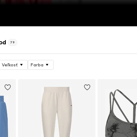
hod
79
Veľkosť
Farba