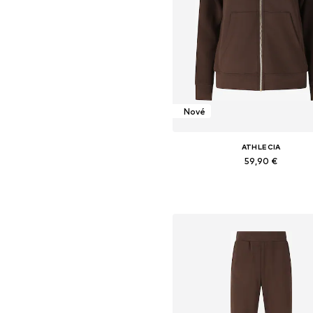
Nové
ATHLECIA
59,90 €
Dostupné veľkosti: XS, S, M, L, XL
Pridať do košíka