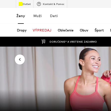
Outlet
Kontakt & Pomoc
Ženy
Muži
Deti
Dropy
VÝPREDAJ
Oblečenie
Obuv
Šport
 DORUČENIE* A VRÁTENIE ZADARMO