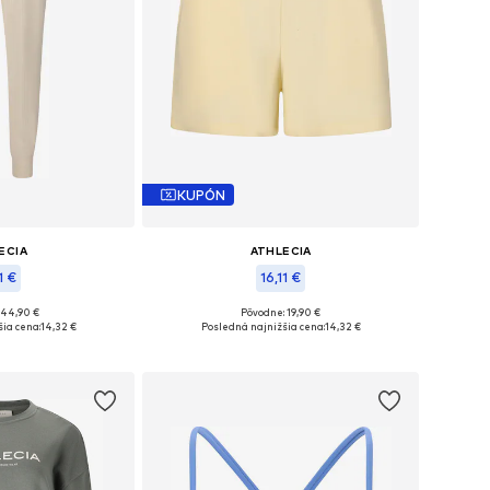
KUPÓN
ECIA
ATHLECIA
1 €
16,11 €
 44,90 €
Pôvodne: 19,90 €
ľkosti: S-M
Dostupné veľkosti: S-M, M-L
ia cena:
14,32 €
Posledná najnižšia cena:
14,32 €
o košíka
Pridať do košíka