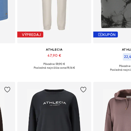
VÝPREDAJ
KUPÓN
ATHLECIA
ATHL
47,90 €
22,4
Pôvodne: 59,90 €
Dostupné v mnohých veľkostiach
Pôvodne:
Posledná najnižšia cena:
19,16 €
Dostupné veľko
Posledná najniž
Pridať do košíka
Pridať d