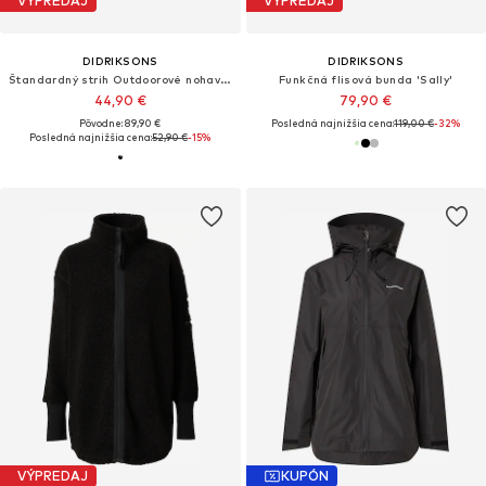
VÝPREDAJ
VÝPREDAJ
DIDRIKSONS
DIDRIKSONS
Štandardný strih Outdoorové nohavice 'JUNA'
Funkčná flisová bunda 'Sally'
44,90 €
79,90 €
Pôvodne: 89,90 €
Posledná najnižšia cena:
119,00 €
-32%
Posledná najnižšia cena:
52,90 €
-15%
VÝPREDAJ
KUPÓN