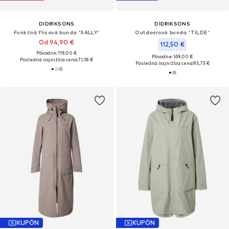
DIDRIKSONS
DIDRIKSONS
Funkčná flisová bunda 'SALLY'
Outdoorová bunda 'TILDE'
Od 94,90 €
112,50 €
Pôvodne: 119,00 €
Pôvodne: 169,00 €
Posledná najnižšia cena:
71,18 €
Posledná najnižšia cena:
93,75 €
KUPÓN
KUPÓN