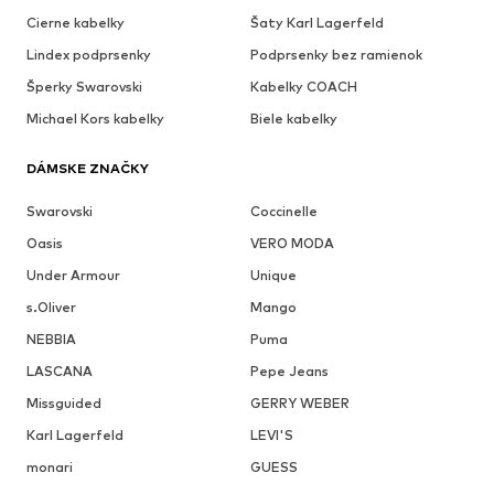
Cierne kabelky
Šaty Karl Lagerfeld
Lindex podprsenky
Podprsenky bez ramienok
Šperky Swarovski
Kabelky COACH
Michael Kors kabelky
Biele kabelky
DÁMSKE ZNAČKY
Swarovski
Coccinelle
Oasis
VERO MODA
Under Armour
Unique
s.Oliver
Mango
NEBBIA
Puma
LASCANA
Pepe Jeans
Missguided
GERRY WEBER
Karl Lagerfeld
LEVI'S
monari
GUESS