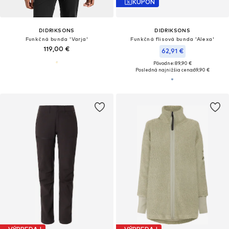
KUPÓN
DIDRIKSONS
DIDRIKSONS
Funkčná bunda 'Varja'
Funkčná flisová bunda 'Alexa'
119,00 €
62,91 €
Pôvodne: 89,90 €
Posledná najnižšia cena:
69,90 €