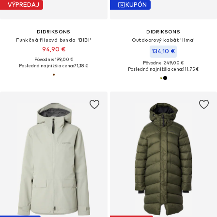
VÝPREDAJ
KUPÓN
DIDRIKSONS
DIDRIKSONS
Funkčná flisová bunda 'BIBI'
Outdoorový kabát 'Ilma'
94,90 €
134,10 €
Pôvodne: 199,00 €
Pôvodne: 249,00 €
Posledná najnižšia cena:
71,18 €
Posledná najnižšia cena:
111,75 €