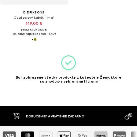
DIDRIKSONS
Outdoorový kabát 'Ilma'
149,00 €
Pôvodne: 249,00 €
Posledná najnižšia cena:
111,75 €
Boli zobrazené všetky produkty z kategórie Ženy, ktoré
sa zhodujú s vybranými filtrami
MOŽN
RMO
DOBIERKA
DNÍ