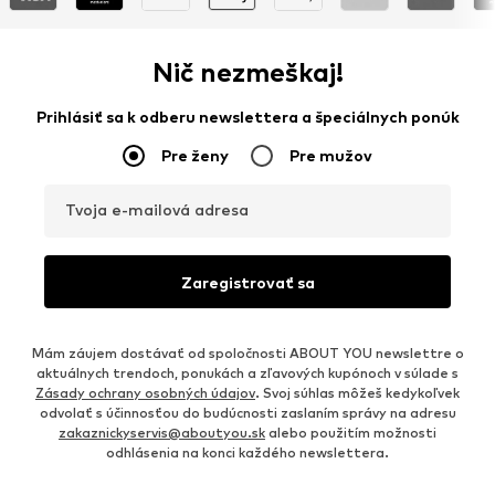
Nič nezmeškaj!
Prihlásiť sa k odberu newslettera a špeciálnych ponúk
Pre ženy
Pre mužov
Tvoja e-mailová adresa
Zaregistrovať sa
Mám záujem dostávať od spoločnosti ABOUT YOU newslettre o
aktuálnych trendoch, ponukách a zľavových kupónoch v súlade s
Zásady ochrany osobných údajov
. Svoj súhlas môžeš kedykoľvek
odvolať s účinnosťou do budúcnosti zaslaním správy na adresu
zakaznickyservis@aboutyou.sk
alebo použitím možnosti
odhlásenia na konci každého newslettera.