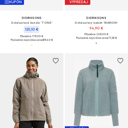
KUPÓN
VÝPREDAJ
DIDRIKSONS
DIDRIKSONS
Outdoorová bunda 'TONE'
Outdoorový kabát 'MARION'
94,90 €
125,10 €
Pôvodne: 249,00 €
Pôvodne: 179,00 €
Posledná najnižšia cena:
71,18 €
Posledná najnižšia cena:
89,40 €