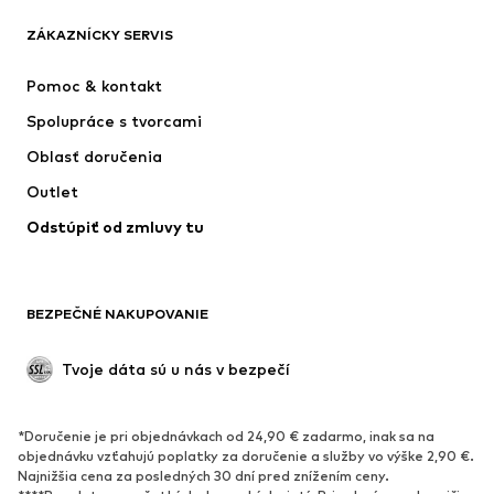
ZÁKAZNÍCKY SERVIS
Nové
Obľúbené
Šaty
Rifle
Pomoc & kontakt
Tričká & topy
Nohavice
Spolupráce s tvorcami
Bundy
Svetre & pleteniny
Oblasť doručenia
Bielizeň
Blúzky & tuniky
Outlet
Kabáty
Sukne
Odstúpiť od zmluvy tu
Plavky
Mikiny
Saká
Overaly
Móda pre plnoštíhle
Tehotenské oblečenie
BEZPEČNÉ NAKUPOVANIE
Príležitosti
Exkluzívne
Upcyklácia
Tvoje dáta sú u nás v bezpečí
OBUV
*Doručenie je pri objednávkach od 24,90 € zadarmo, inak sa na
Nové
Obľúbené
objednávku vzťahujú poplatky za doručenie a služby vo výške 2,90 €.
Najnižšia cena za posledných 30 dní pred znížením ceny.
Tenisky
Členkové čižmy