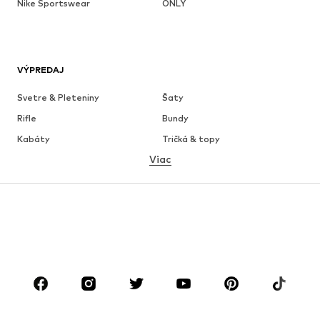
Nike Sportswear
ONLY
VÝPREDAJ
Svetre & Pleteniny
Šaty
Rifle
Bundy
Kabáty
Tričká & topy
Viac
Nohavice
Bielizeň
Sukne
Blúzky & tuniky
Mikiny
Saká
Plavky
Overaly
Móda pre plnoštíhle
Tehotenské oblečenie
Obuv
Sport
Doplnky
Premium
OBLEČENIE