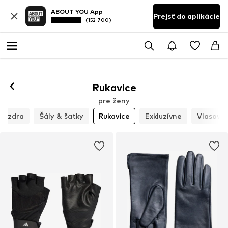
ABOUT YOU App
Prejsť do aplikácie
(152 700)
Rukavice
pre ženy
púzdra
Šály & šatky
Rukavice
Exkluzívne
Vlasové 