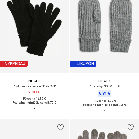
VÝPREDAJ
KUPÓN
PIECES
PIECES
Prstové rukavice 'PYRON'
Palčiaky 'PCMILLA'
9,90 €
8,91 €
Pôvodne: 12,90 €
Pôvodne: 16,90 €
Posledná najnižšia cena:
8,72 €
Posledná najnižšia cena:
5,56 €