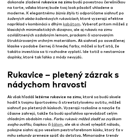
dokonale zladené
rukavice na zimu
budú povestnou čerešničkou
na torte, vďaka ktorej bude tvoj look pôsobiť uhladene a
moderne. K elegantnému
biznis štýlu
ti odporúčame siahnuť po
kožených alebo koženkových rukaviciach
, ktoré vyzerajú efektne
napríklad v kombinácii s dlhým
kabátom
. Vyberať pritom môžeš z
klasických minimalistických dizajnov, ale aj rukavíc na zimu
ozvláštnených ozdobným lemom, prackami či vzorovaným
štruktúrovaným vrchným materiálom. Ak siahneš po osvedčenej
klasike v podobe čiernej či hnedej farby, môžeš si byť istá, že
takáto investícia sa ti rozhodne vyplatí. Ide totiž o nestarnúce
doplnky, ktoré tak ľahko z módy nevyjdú.
Rukavice – pletený zázrak s
nádychom hravosti
Ak však hľadáš
ležérne rukavice na zimu
, ktoré sa budú skvele
hodiť k tvojmu športovému či streetstylovému outfitu, môžeš
siahnuť po pletených kúskoch. Vyzerajú rozkošne a navyše ťa
úžasne zahrejú, takže ťa budú spoľahlivo sprevádzať celým
chladným obdobím roka.
Farbu rukavíc môžeš zladiť so zvyškom
svojho outfitu
, čiapkou či
šálom
, ale ak si chceš vylepšiť náladu,
pokojne siahni aj po veselom pestrofarebnom kúsku, ktorý ťa v
mihu sekundy prenesie späť do detstva. Mimoriadne trendy