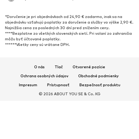
OBUV
*Doručenie je pri objednávkach od 24,90 € zadarmo, inak sa na
Nové
Obľúbené
objednávku vzťahujú poplatky za doručenie a služby vo výške 2,90 €.
Najnižšia cena za posledných 30 dní pred znížením ceny.
Tenisky
Členkové čižmy
****Bezplatne zo všetkých slovenských sietí. Pri volaní zo zahraničia
Topánky na vysokom podpätku
Čižmy
môžu byť účtované poplatky.
******Všetky ceny sú vrátane DPH.
Sandále
Poltopánky
Športová obuv
Baleríny
Šľapky
Papuče
O nás
Tlač
Otvorené pozície
Exkluzívne
Ochrana osobných údajov
Obchodné podmienky
Impresum
Prístupnosť
Bezpečnosť produktu
ŠPORT
© 2026 ABOUT YOU SE & Co. KG
Športové oblečenie
Druhy športov
Športová obuv
Športové batohy a tašky
Športové doplnky
DOPLNKY