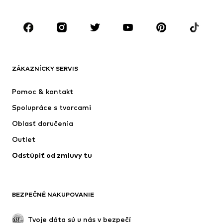
Obuv
Sport
Doplnky
Premium
OBLEČENIE
ZÁKAZNÍCKY SERVIS
Nové
Obľúbené
Šaty
Rifle
Pomoc & kontakt
Tričká & topy
Nohavice
Spolupráce s tvorcami
Bundy
Svetre & pleteniny
Oblasť doručenia
Bielizeň
Blúzky & tuniky
Outlet
Kabáty
Sukne
Odstúpiť od zmluvy tu
Plavky
Mikiny
Saká
Overaly
Móda pre plnoštíhle
Tehotenské oblečenie
BEZPEČNÉ NAKUPOVANIE
Príležitosti
Exkluzívne
Upcyklácia
Tvoje dáta sú u nás v bezpečí