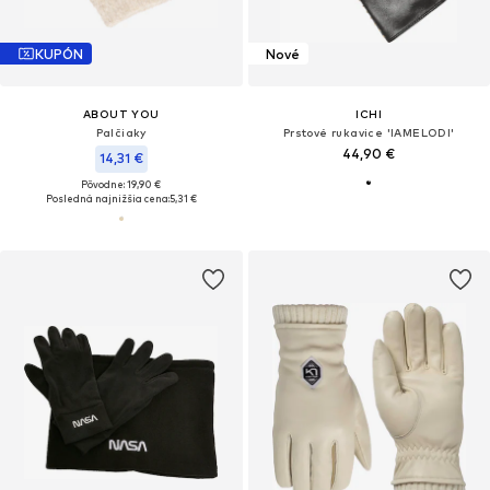
KUPÓN
Nové
ABOUT YOU
ICHI
Palčiaky
Prstové rukavice 'IAMELODI'
44,90 €
14,31 €
Pôvodne: 19,90 €
Posledná najnižšia cena:
5,31 €