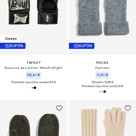
Unisex
KUPÓN
KUPÓN
TAPOUT
PIECES
Rukavice bez prstov 'MmaProFight'
Palčiaky
58,41 €
11,61 €
Posledná najnižšia cena:
64,90 €
Pôvodne: 16,99 €
Posledná najnižšia cena:
5,16 €