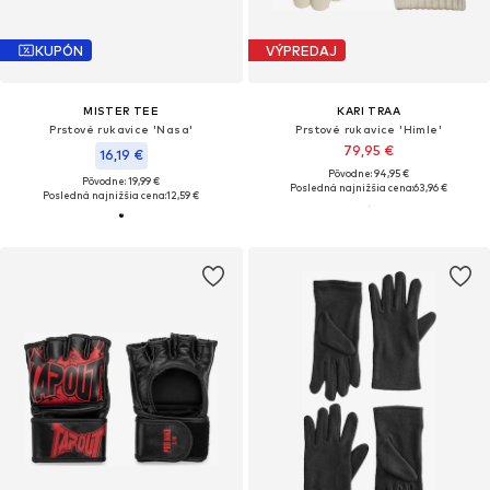
KUPÓN
VÝPREDAJ
MISTER TEE
KARI TRAA
Prstové rukavice 'Nasa'
Prstové rukavice 'Himle'
79,95 €
16,19 €
Pôvodne: 94,95 €
Pôvodne: 19,99 €
Posledná najnižšia cena:
63,96 €
Posledná najnižšia cena:
12,59 €