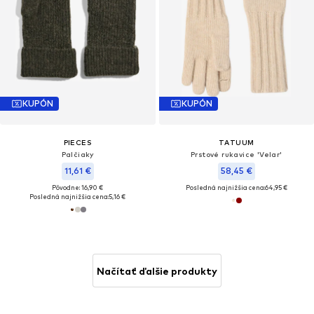
KUPÓN
KUPÓN
PIECES
TATUUM
Palčiaky
Prstové rukavice 'Velar'
11,61 €
58,45 €
Pôvodne: 16,90 €
Posledná najnižšia cena:
64,95 €
Posledná najnižšia cena:
5,16 €
Načítať ďalšie produkty