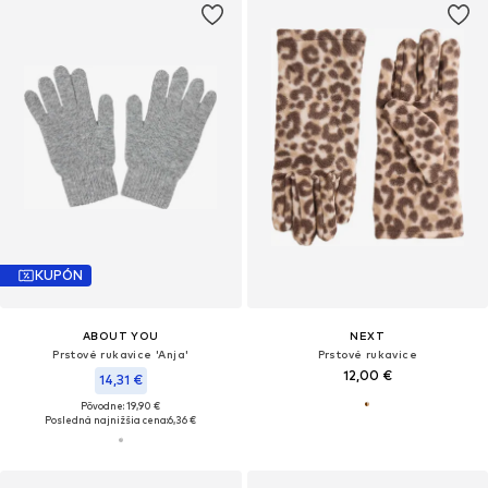
KUPÓN
ABOUT YOU
NEXT
Prstové rukavice 'Anja'
Prstové rukavice
12,00 €
14,31 €
Pôvodne: 19,90 €
Posledná najnižšia cena:
6,36 €