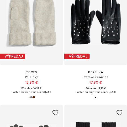
VÝPREDAJ
VÝPREDAJ
PIECES
BERSHKA
Palčiaky
Prstové rukavice
12,90 €
17,90 €
Pôvodne: 16,99 €
Pôvodne: 19,99 €
Posledná najnižšia cena:
11,61 €
Posledná najnižšia cena:
8,45 €