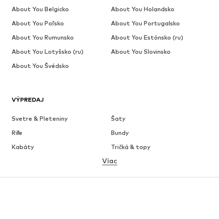
About You Belgicko
About You Holandsko
About You Poľsko
About You Portugalsko
About You Rumunsko
About You Estónsko (ru)
About You Lotyšsko (ru)
About You Slovinsko
About You Švédsko
VÝPREDAJ
Svetre & Pleteniny
Šaty
Rifle
Bundy
Kabáty
Tričká & topy
Viac
Nohavice
Bielizeň
Sukne
Blúzky & tuniky
Mikiny
Saká
Plavky
Overaly
Móda pre plnoštíhle
Tehotenské oblečenie