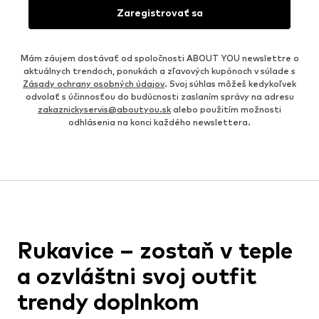
Zaregistrovať sa
Mám záujem dostávať od spoločnosti ABOUT YOU newslettre o
aktuálnych trendoch, ponukách a zľavových kupónoch v súlade s
Zásady ochrany osobných údajov
. Svoj súhlas môžeš kedykoľvek
odvolať s účinnosťou do budúcnosti zaslaním správy na adresu
zakaznickyservis@aboutyou.sk
alebo použitím možnosti
odhlásenia na konci každého newslettera.
Rukavice – zostaň v teple
a ozvláštni svoj outfit
trendy doplnkom