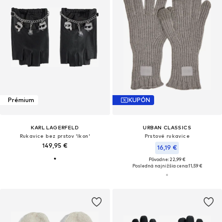
Prémium
KUPÓN
KARL LAGERFELD
URBAN CLASSICS
Rukavice bez prstov 'Ikon'
Prstové rukavice
149,95 €
16,19 €
Pôvodne: 22,99 €
Posledná najnižšia cena:
11,59 €