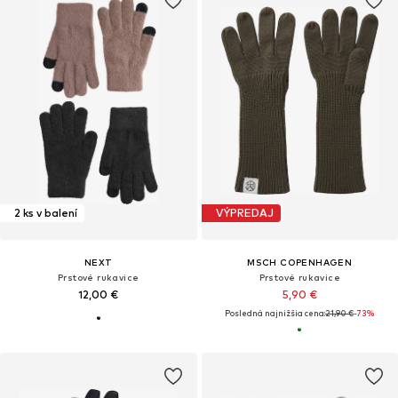
2 ks v balení
VÝPREDAJ
NEXT
MSCH COPENHAGEN
Prstové rukavice
Prstové rukavice
12,00 €
5,90 €
Posledná najnižšia cena:
21,90 €
-73%