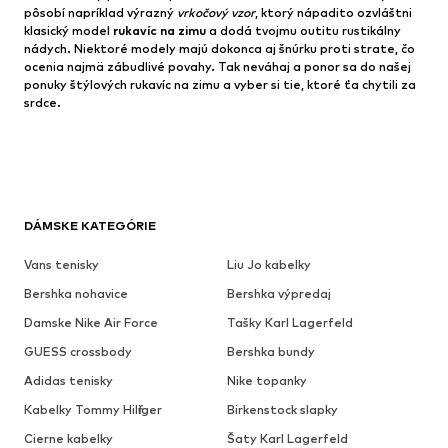
pôsobí napríklad výrazný
vrkočový vzor
, ktorý nápadito ozvláštni
klasický model
rukavíc na zimu
a dodá tvojmu outfitu rustikálny
nádych. Niektoré modely majú dokonca aj šnúrku proti strate, čo
ocenia najmä zábudlivé povahy. Tak neváhaj a ponor sa do našej
ponuky štýlových rukavíc na zimu a vyber si tie, ktoré ťa chytili za
srdce.
DÁMSKE KATEGÓRIE
Vans tenisky
Liu Jo kabelky
Bershka nohavice
Bershka výpredaj
Damske Nike Air Force
Tašky Karl Lagerfeld
GUESS crossbody
Bershka bundy
Adidas tenisky
Nike topanky
Kabelky Tommy Hilfiger
Birkenstock slapky
Cierne kabelky
Šaty Karl Lagerfeld