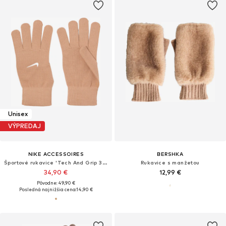
Unisex
VÝPREDAJ
NIKE ACCESSOIRES
BERSHKA
Športové rukavice 'Tech And Grip 3.0'
Rukavice s manžetou
34,90 €
12,99 €
Pôvodne: 49,90 €
Posledná najnižšia cena:
14,90 €