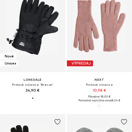
Nové
Unisex
VÝPREDAJ
LONSDALE
NEXT
Prstové rukavice 'Brecon'
Prstové rukavice
34,90 €
10,98 €
Pôvodne: 18,00 €
Posledná najnižšia cena:
8,24 €