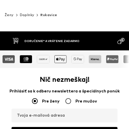
Ženy
Doplnky
Rukavice
MOŽNOSŤ VR
DOBIERKA
DNÍ
Nič nezmeškaj!
Prihlásiť sa k odberu newslettera a špeciálnych ponúk
Pre ženy
Pre mužov
Tvoja e-mailová adresa