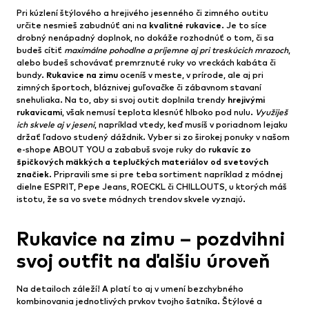
Pri kúzlení štýlového a hrejivého jesenného či zimného outfitu
určite nesmieš zabudnúť ani na
kvalitné rukavice
. Je to síce
drobný nenápadný doplnok, no dokáže rozhodnúť o tom, či sa
budeš cítiť
maximálne pohodlne a príjemne aj pri treskúcich mrazoch
,
alebo budeš schovávať premrznuté ruky vo vreckách kabáta či
bundy.
Rukavice na zimu
oceníš v meste, v prírode, ale aj pri
zimných športoch, bláznivej guľovačke či zábavnom stavaní
snehuliaka. Na to, aby si svoj outfit doplnila trendy
hrejivými
rukavicami
, však nemusí teplota klesnúť hlboko pod nulu.
Využiješ
ich skvele aj v jeseni
, napríklad vtedy, keď musíš v poriadnom lejaku
držať ľadovo studený dáždnik. Vyber si zo širokej ponuky v našom
e-shope ABOUT YOU a zababuš svoje ruky do
rukavíc zo
špičkových mäkkých a teplučkých materiálov od svetových
značiek
. Pripravili sme si pre teba sortiment napríklad z módnej
dielne ESPRIT, Pepe Jeans, ROECKL či CHILLOUTS, u ktorých máš
istotu, že sa vo svete módnych trendov skvele vyznajú.
Rukavice na zimu – pozdvihni
svoj outfit na ďalšiu úroveň
Na detailoch záleží! A platí to aj v umení bezchybného
kombinovania jednotlivých prvkov tvojho šatníka. Štýlové a