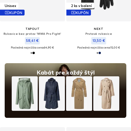
Unisex
2 ks v balení
KUPÓN
KUPÓN
TAPOUT
NEXT
Rukavice bez prstov 'MMA Pro Fight'
Prstové rukavice
58,41 €
13,50 €
Posledná najnižšia cena:
64,90 €
Posledná najnižšia cena:
15,00 €
Kabát pre každý štýl