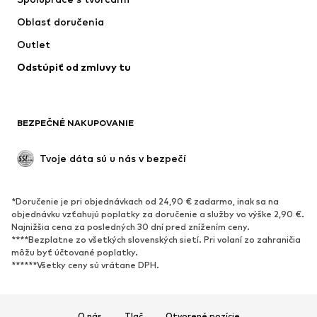
Bundy
Svetre & pleteniny
Oblasť doručenia
Bielizeň
Blúzky & tuniky
Outlet
Kabáty
Sukne
Odstúpiť od zmluvy tu
Plavky
Mikiny
Saká
Overaly
Móda pre plnoštíhle
Tehotenské oblečenie
BEZPEČNÉ NAKUPOVANIE
Príležitosti
Exkluzívne
Upcyklácia
Tvoje dáta sú u nás v bezpečí
OBUV
*Doručenie je pri objednávkach od 24,90 € zadarmo, inak sa na
Nové
Obľúbené
objednávku vzťahujú poplatky za doručenie a služby vo výške 2,90 €.
Najnižšia cena za posledných 30 dní pred znížením ceny.
Tenisky
Členkové čižmy
****Bezplatne zo všetkých slovenských sietí. Pri volaní zo zahraničia
Topánky na vysokom podpätku
Čižmy
môžu byť účtované poplatky.
******Všetky ceny sú vrátane DPH.
Sandále
Poltopánky
Športová obuv
Baleríny
Šľapky
Papuče
O nás
Tlač
Otvorené pozície