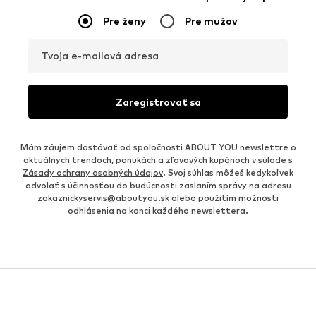
Pre ženy
Pre mužov
Tvoja e-mailová adresa
Zaregistrovať sa
Mám záujem dostávať od spoločnosti ABOUT YOU newslettre o
aktuálnych trendoch, ponukách a zľavových kupónoch v súlade s
Zásady ochrany osobných údajov
. Svoj súhlas môžeš kedykoľvek
odvolať s účinnosťou do budúcnosti zaslaním správy na adresu
zakaznickyservis@aboutyou.sk
alebo použitím možnosti
odhlásenia na konci každého newslettera.