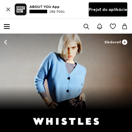
ABOUT YOU App
Prejsť do aplikácie
(152 700)
Sledovať