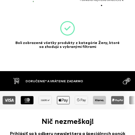
Boli zobrazené všetky produkty z kategórie Ženy, ktoré
sa zhodujú s vybranými filtrami
DORUČENIE* A VRÁTENIE ZADARMO
DO
Nič nezmeškaj!
Prihlásiť sa k odberu newslettera a špeciálnych ponúk