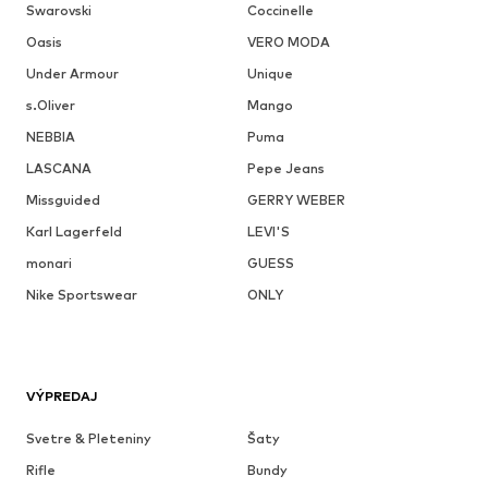
Swarovski
Coccinelle
Oasis
VERO MODA
Under Armour
Unique
s.Oliver
Mango
NEBBIA
Puma
LASCANA
Pepe Jeans
Missguided
GERRY WEBER
Karl Lagerfeld
LEVI'S
monari
GUESS
Nike Sportswear
ONLY
VÝPREDAJ
Svetre & Pleteniny
Šaty
Rifle
Bundy