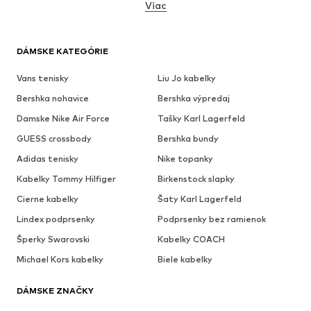
Viac
DÁMSKE KATEGÓRIE
Vans tenisky
Liu Jo kabelky
Bershka nohavice
Bershka výpredaj
Damske Nike Air Force
Tašky Karl Lagerfeld
GUESS crossbody
Bershka bundy
Adidas tenisky
Nike topanky
Kabelky Tommy Hilfiger
Birkenstock slapky
Cierne kabelky
Šaty Karl Lagerfeld
Lindex podprsenky
Podprsenky bez ramienok
Šperky Swarovski
Kabelky COACH
Michael Kors kabelky
Biele kabelky
DÁMSKE ZNAČKY