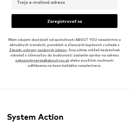
Tvoja e-mailová adresa
Zaregistrovať sa
Mám záujem dostávať od spoločnosti ABOUT YOU newslettre o
aktuálnych trendoch, ponukách a zľavových kupónoch v súlade s
Zásady ochrany osobných údajov
. Svoj súhlas môžeš kedykoľvek
odvolať s účinnosťou do budúcnosti zaslaním správy na adresu
zakaznickyservis@aboutyou.sk
alebo použitím možnosti
odhlásenia na konci každého newslettera.
System Action