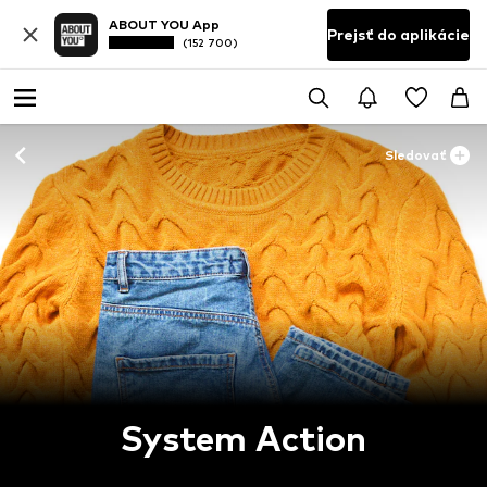
ABOUT YOU App
Prejsť do aplikácie
(152 700)
Sledovať
System Action