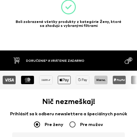
Boli zobrazené všetky produkty z kategórie Ženy, ktoré
sa zhodujú s vybranými filtrami
MOŽNOSŤ VR
DOBIERKA
DNÍ
Nič nezmeškaj!
Prihlásiť sa k odberu newslettera a špeciálnych ponúk
Pre ženy
Pre mužov