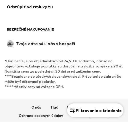
Odstúpiť od zmluvy tu
Plavky
Mikiny
Saká
Overaly
Móda pre plnoštíhle
Tehotenské oblečenie
BEZPEČNÉ NAKUPOVANIE
Príležitosti
Exkluzívne
Upcyklácia
Tvoje dáta sú u nás v bezpečí
OBUV
*Doručenie je pri objednávkach od 24,90 € zadarmo, inak sa na
Nové
Obľúbené
objednávku vzťahujú poplatky za doručenie a služby vo výške 2,90 €.
Najnižšia cena za posledných 30 dní pred znížením ceny.
Tenisky
Členkové čižmy
****Bezplatne zo všetkých slovenských sietí. Pri volaní zo zahraničia
Topánky na vysokom podpätku
Čižmy
môžu byť účtované poplatky.
******Všetky ceny sú vrátane DPH.
Sandále
Poltopánky
Športová obuv
Baleríny
Šľapky
Papuče
O nás
Tlač
Otvorené pozície
Filtrovanie a triedenie
Exkluzívne
Ochrana osobných údajov
Obchodné podmienky
Impresum
Prístupnosť
Bezpečnosť produktu
ŠPORT