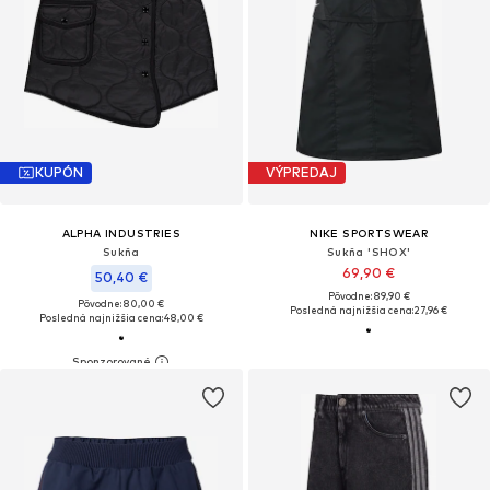
KUPÓN
VÝPREDAJ
ALPHA INDUSTRIES
NIKE SPORTSWEAR
Sukňa
Sukňa 'SHOX'
69,90 €
50,40 €
Pôvodne: 89,90 €
Pôvodne: 80,00 €
Posledná najnižšia cena:
27,96 €
Posledná najnižšia cena:
48,00 €