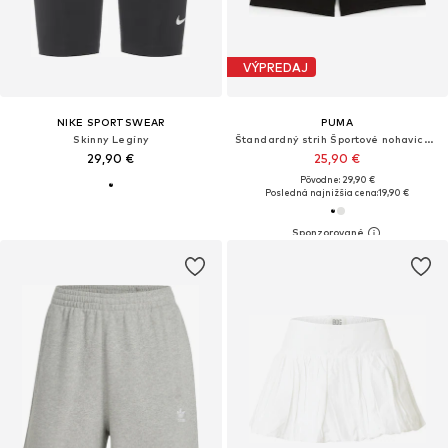
VÝPREDAJ
NIKE SPORTSWEAR
PUMA
Skinny Legíny
Štandardný strih Športové nohavice 'Ess No. 1'
29,90 €
25,90 €
Pôvodne: 29,90 €
Posledná najnižšia cena:
19,90 €