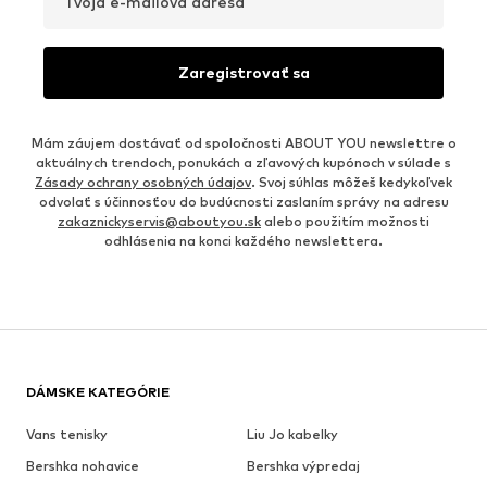
Tvoja e-mailová adresa
Zaregistrovať sa
Mám záujem dostávať od spoločnosti ABOUT YOU newslettre o
aktuálnych trendoch, ponukách a zľavových kupónoch v súlade s
Zásady ochrany osobných údajov
. Svoj súhlas môžeš kedykoľvek
odvolať s účinnosťou do budúcnosti zaslaním správy na adresu
zakaznickyservis@aboutyou.sk
alebo použitím možnosti
odhlásenia na konci každého newslettera.
DÁMSKE KATEGÓRIE
Vans tenisky
Liu Jo kabelky
Bershka nohavice
Bershka výpredaj