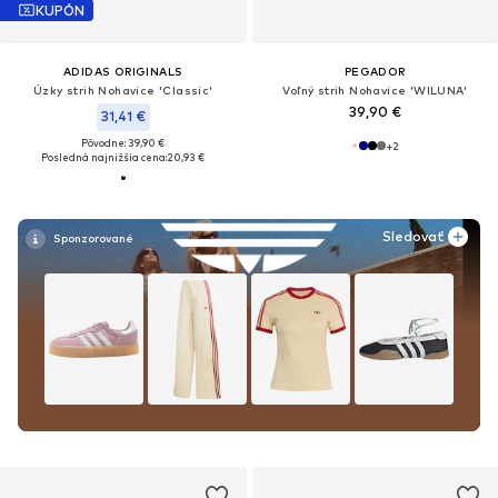
KUPÓN
ADIDAS ORIGINALS
PEGADOR
Úzky strih Nohavice 'Classic'
Voľný strih Nohavice 'WILUNA'
39,90 €
31,41 €
Pôvodne: 39,90 €
+
2
Posledná najnižšia cena:
20,93 €
Sledovať