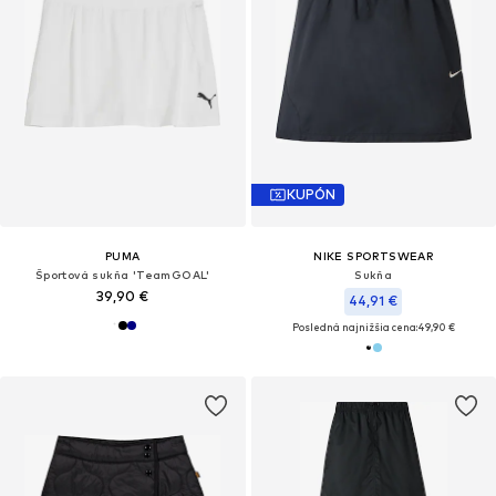
KUPÓN
PUMA
NIKE SPORTSWEAR
Športová sukňa 'TeamGOAL'
Sukňa
39,90 €
44,91 €
Posledná najnižšia cena:
49,90 €