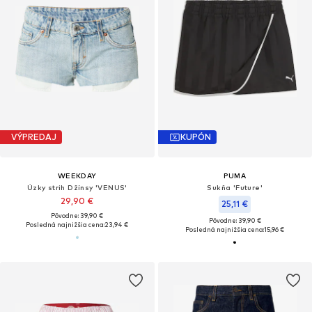
VÝPREDAJ
KUPÓN
WEEKDAY
PUMA
Úzky strih Džínsy 'VENUS'
Sukňa 'Future'
29,90 €
25,11 €
Pôvodne: 39,90 €
Pôvodne: 39,90 €
Posledná najnižšia cena:
23,94 €
Posledná najnižšia cena:
15,96 €