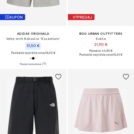
KUPÓN
VÝPREDAJ
ADIDAS ORIGINALS
BDG URBAN OUTFITTERS
Voľný strih Nohavice 'Essentials'
Sukňa
21,90 €
31,50 €
Pôvodne: 44,90 €
Posledná najnižšia cena:
35,00 €
Posledná najnižšia cena:
15,33 €