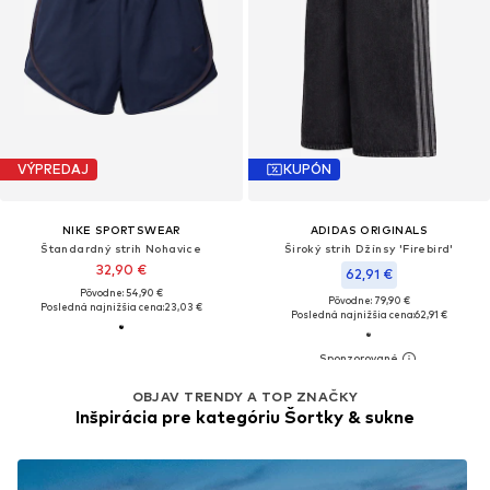
VÝPREDAJ
KUPÓN
NIKE SPORTSWEAR
ADIDAS ORIGINALS
Štandardný strih Nohavice
Široký strih Džínsy 'Firebird'
32,90 €
62,91 €
Pôvodne: 54,90 €
Pôvodne: 79,90 €
Posledná najnižšia cena:
23,03 €
Posledná najnižšia cena:
62,91 €
OBJAV TRENDY A TOP ZNAČKY
Inšpirácia pre kategóriu Šortky & sukne