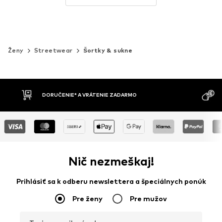
Ženy
Streetwear
Šortky & sukne
MOŽNOSŤ VR
DOBIERKA
DNÍ
Nič nezmeškaj!
Prihlásiť sa k odberu newslettera a špeciálnych ponúk
Pre ženy
Pre mužov