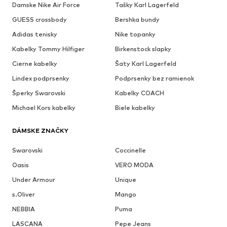
Damske Nike Air Force
Tašky Karl Lagerfeld
GUESS crossbody
Bershka bundy
Adidas tenisky
Nike topanky
Kabelky Tommy Hilfiger
Birkenstock slapky
Cierne kabelky
Šaty Karl Lagerfeld
Lindex podprsenky
Podprsenky bez ramienok
Šperky Swarovski
Kabelky COACH
Michael Kors kabelky
Biele kabelky
DÁMSKE ZNAČKY
Swarovski
Coccinelle
Oasis
VERO MODA
Under Armour
Unique
s.Oliver
Mango
NEBBIA
Puma
LASCANA
Pepe Jeans