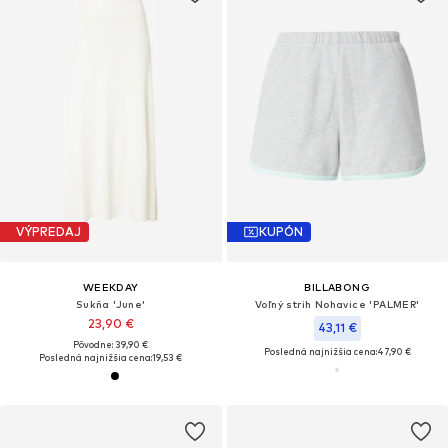
VÝPREDAJ
KUPÓN
WEEKDAY
BILLABONG
Sukňa 'June'
Voľný strih Nohavice 'PALMER'
23,90 €
43,11 €
Pôvodne: 39,90 €
Posledná najnižšia cena:
47,90 €
Posledná najnižšia cena:
19,53 €