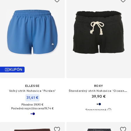
KUPÓN
ELLESSE
ROXY
Voľný strih Nohavice 'Purden'
Štandardný strih Nohavice 'Oceanside'
39,90 €
31,41 €
Pôvodne: 39,90 €
Posledná najnižšia cena:
19,74 €