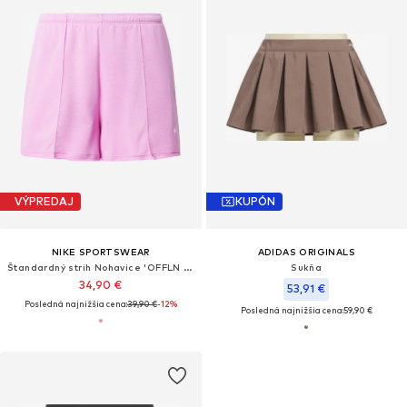
VÝPREDAJ
KUPÓN
NIKE SPORTSWEAR
ADIDAS ORIGINALS
Štandardný strih Nohavice 'OFFLN CHLL'
Sukňa
34,90 €
53,91 €
Posledná najnižšia cena:
39,90 €
-12%
Posledná najnižšia cena:
59,90 €