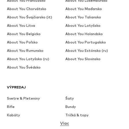
About You Francúzsko
About You Luxembursko
About You Chorvátsko
About You Maďarsko
About You Švajčiarsko (it)
About You Taliansko
About You Litva
About You Lotyšsko
About You Belgicko
About You Holandsko
About You Poľsko
About You Portugalsko
About You Rumunsko
About You Estónsko (ru)
About You Lotyšsko (ru)
About You Slovinsko
About You Švédsko
VÝPREDAJ
Svetre & Pleteniny
Šaty
Rifle
Bundy
Kabáty
Tričká & topy
Viac
Nohavice
Bielizeň