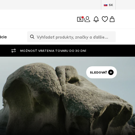
SK
1
ácia
MOŽNOSŤ VRÁTENIA TOVARU DO 30 DNÍ
SLEDOVAŤ