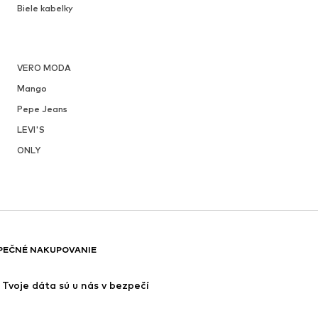
Biele kabelky
VERO MODA
Mango
Pepe Jeans
LEVI'S
ONLY
PEČNÉ NAKUPOVANIE
Tvoje dáta sú u nás v bezpečí