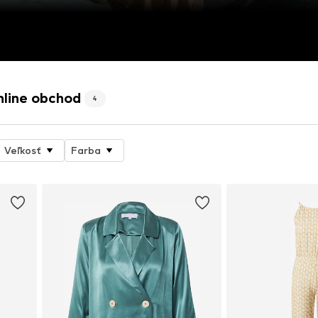
nline obchod
4
Veľkosť
Farba