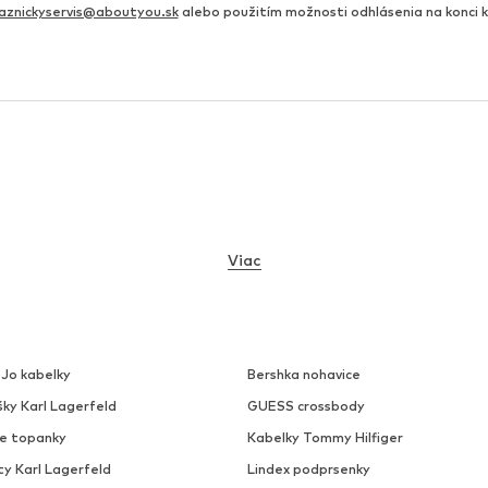
aznickyservis@aboutyou.sk
alebo použitím možnosti odhlásenia na konci
Viac
 Jo kabelky
Bershka nohavice
šky Karl Lagerfeld
GUESS crossbody
ke topanky
Kabelky Tommy Hilfiger
ty Karl Lagerfeld
Lindex podprsenky