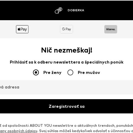
MOŽNOSŤ VRÁTENIA TOVARU DO 30 DNÍ
Nič nezmeškaj!
Prihlásiť sa k odberu newslettera a špeciálnych ponúk
Pre ženy
Pre mužov
vá adresa
Zaregistrovať sa
od spoločnosti ABOUT YOU newslettre o aktuálnych trendoch, ponukách
any osobných údajov
. Svoj súhlas môžeš kedykoľvek odvolať s účinnosťou 