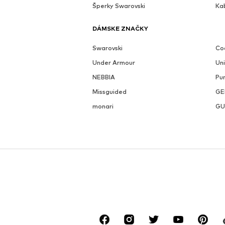
Šperky Swarovski
Ka
DÁMSKE ZNAČKY
Swarovski
Coc
Under Armour
Un
NEBBIA
Pu
Missguided
GE
monari
GU