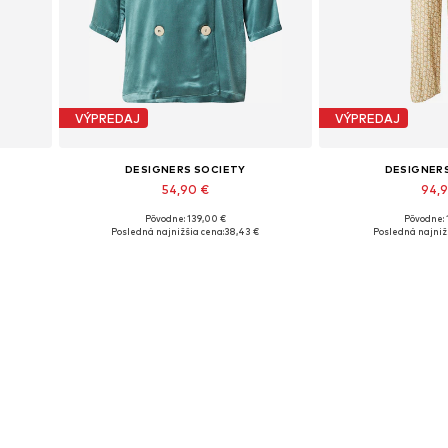
VÝPREDAJ
VÝPREDAJ
DESIGNERS SOCIETY
DESIGNER
54,90 €
94,
Pôvodne: 139,00 €
Pôvodne: 
Dostupné veľkosti: 34, 36
Dostupné v
Posledná najnižšia cena:
38,43 €
Posledná najniž
Pridať do košíka
Pridať d