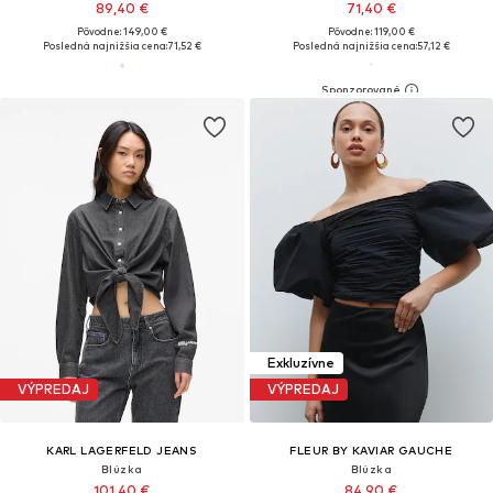
89,40 €
71,40 €
Pôvodne: 149,00 €
Pôvodne: 119,00 €
Posledná najnižšia cena:
71,52 €
Posledná najnižšia cena:
57,12 €
Exkluzívne
VÝPREDAJ
VÝPREDAJ
KARL LAGERFELD JEANS
FLEUR BY KAVIAR GAUCHE
Blúzka
Blúzka
101,40 €
84,90 €