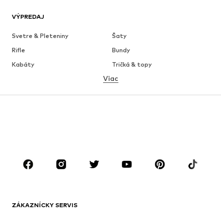
VÝPREDAJ
Svetre & Pleteniny
Šaty
Rifle
Bundy
Kabáty
Tričká & topy
Viac
Nohavice
Bielizeň
Sukne
Blúzky & tuniky
Mikiny
Saká
Plavky
Overaly
Móda pre plnoštíhle
Tehotenské oblečenie
Obuv
Sport
Doplnky
Premium
OBLEČENIE
ZÁKAZNÍCKY SERVIS
Nové
Obľúbené
Šaty
Rifle