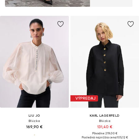
VÝPREDAJ
LIU JO
KARL LAGERFELD
Blúzka
Blúzka
169,90 €
131,40 €
Pôvodne: 219,00 €
Posledná najnižšia cena:
105,12 €