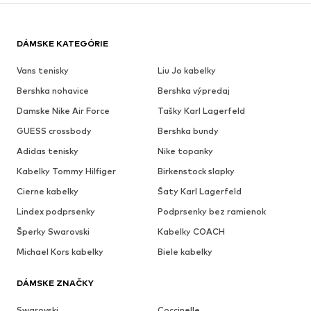
DÁMSKE KATEGÓRIE
Vans tenisky
Liu Jo kabelky
Bershka nohavice
Bershka výpredaj
Damske Nike Air Force
Tašky Karl Lagerfeld
GUESS crossbody
Bershka bundy
Adidas tenisky
Nike topanky
Kabelky Tommy Hilfiger
Birkenstock slapky
Cierne kabelky
Šaty Karl Lagerfeld
Lindex podprsenky
Podprsenky bez ramienok
Šperky Swarovski
Kabelky COACH
Michael Kors kabelky
Biele kabelky
DÁMSKE ZNAČKY
Swarovski
Coccinelle