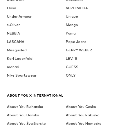
Oasis
VERO MODA
Under Armour
Unique
s.Oliver
Mango
NEBBIA
Puma
LASCANA
Pepe Jeans
Missguided
GERRY WEBER
Karl Lagerfeld
LEVI'S
monari
GUESS
Nike Sportswear
ONLY
ABOUT YOU X INTERNATIONAL
About You Bulharsko
About You Česko
About You Dánsko
About You Rakúsko
About You Švajčiarsko
About You Nemecko