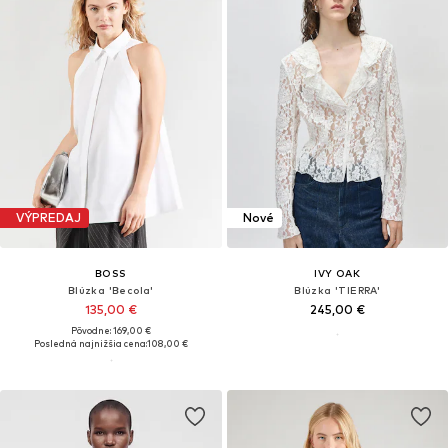
VÝPREDAJ
Nové
BOSS
IVY OAK
Blúzka 'Becola'
Blúzka 'TIERRA'
135,00 €
245,00 €
Pôvodne: 169,00 €
Posledná najnižšia cena:
108,00 €