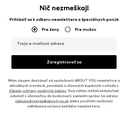
Nič nezmeškaj!
Prihlásiť sa k odberu newslettera a špeciálnych ponúk
Pre ženy
Pre mužov
Tvoja e-mailová adresa
Zaregistrovať sa
Mám záujem dostávať od spoločnosti ABOUT YOU newslettre o
aktuálnych trendoch, ponukách a zľavových kupónoch v súlade s
Zásady ochrany osobných údajov
. Svoj súhlas môžeš kedykoľvek
odvolať s účinnosťou do budúcnosti zaslaním správy na adresu
zakaznickyservis@aboutyou.sk
alebo použitím možnosti
odhlásenia na konci každého newslettera.