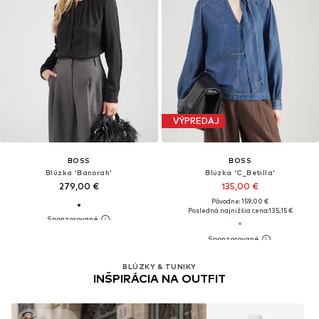
VÝPREDAJ
BOSS
BOSS
Blúzka 'Banorah'
Blúzka 'C_Betilla'
279,00 €
135,00 €
Pôvodne: 159,00 €
Posledná najnižšia cena:
135,15 €
BLÚZKY & TUNIKY
INŠPIRÁCIA NA OUTFIT