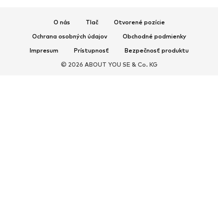
Športová obuv
Baleríny
Šľapky
Papuče
O nás
Tlač
Otvorené pozície
Exkluzívne
Ochrana osobných údajov
Obchodné podmienky
Impresum
Prístupnosť
Bezpečnosť produktu
ŠPORT
© 2026 ABOUT YOU SE & Co. KG
Športové oblečenie
Druhy športov
Športová obuv
Športové batohy a tašky
Športové doplnky
DOPLNKY
Nové
Tašky & batohy
Bižutéria
Šály & šatky
Klobúky & čiapky
Opasky
Peňaženky & púzdra
Slnečné okuliare
Hodinky
Bytové doplnky
Vlasové doplnky
Rukavice