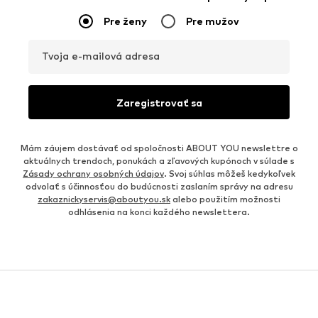
Pre ženy
Pre mužov
Tvoja e-mailová adresa
Zaregistrovať sa
Mám záujem dostávať od spoločnosti ABOUT YOU newslettre o
aktuálnych trendoch, ponukách a zľavových kupónoch v súlade s
Zásady ochrany osobných údajov
. Svoj súhlas môžeš kedykoľvek
odvolať s účinnosťou do budúcnosti zaslaním správy na adresu
zakaznickyservis@aboutyou.sk
alebo použitím možnosti
odhlásenia na konci každého newslettera.