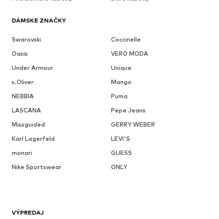
DÁMSKE ZNAČKY
Swarovski
Coccinelle
Oasis
VERO MODA
Under Armour
Unique
s.Oliver
Mango
NEBBIA
Puma
LASCANA
Pepe Jeans
Missguided
GERRY WEBER
Karl Lagerfeld
LEVI'S
monari
GUESS
Nike Sportswear
ONLY
VÝPREDAJ