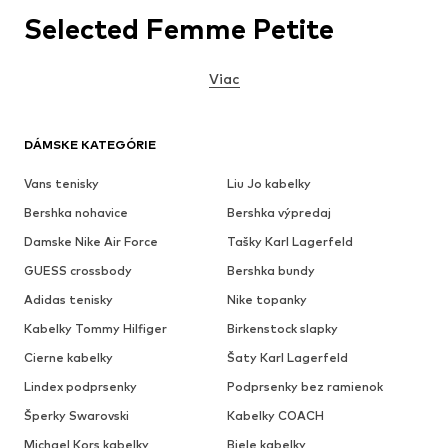
Selected Femme Petite
Viac
DÁMSKE KATEGÓRIE
Vans tenisky
Liu Jo kabelky
Bershka nohavice
Bershka výpredaj
Damske Nike Air Force
Tašky Karl Lagerfeld
GUESS crossbody
Bershka bundy
Adidas tenisky
Nike topanky
Kabelky Tommy Hilfiger
Birkenstock slapky
Cierne kabelky
Šaty Karl Lagerfeld
Lindex podprsenky
Podprsenky bez ramienok
Šperky Swarovski
Kabelky COACH
Michael Kors kabelky
Biele kabelky