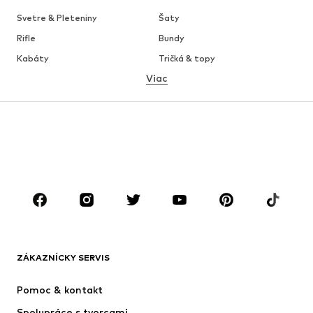
Svetre & Pleteniny
Šaty
Rifle
Bundy
Kabáty
Tričká & topy
Viac
Nohavice
Bielizeň
Sukne
Blúzky & tuniky
Mikiny
Saká
Plavky
Overaly
Móda pre plnoštíhle
Tehotenské oblečenie
Obuv
Sport
Doplnky
Premium
OBLEČENIE
ZÁKAZNÍCKY SERVIS
Nové
Obľúbené
Šaty
Rifle
Pomoc & kontakt
Tričká & topy
Nohavice
Spolupráce s tvorcami