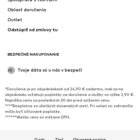
Bundy
Svetre & pleteniny
Oblasť doručenia
Bielizeň
Blúzky & tuniky
Outlet
Kabáty
Sukne
Odstúpiť od zmluvy tu
Plavky
Mikiny
Saká
Overaly
Móda pre plnoštíhle
Tehotenské oblečenie
BEZPEČNÉ NAKUPOVANIE
Príležitosti
Exkluzívne
Upcyklácia
Tvoje dáta sú u nás v bezpečí
OBUV
*Doručenie je pri objednávkach od 24,90 € zadarmo, inak sa na
Nové
Obľúbené
objednávku vzťahujú poplatky za doručenie a služby vo výške 2,90 €.
Najnižšia cena za posledných 30 dní pred znížením ceny.
Tenisky
Členkové čižmy
****Bezplatne zo všetkých slovenských sietí. Pri volaní zo zahraničia
Topánky na vysokom podpätku
Čižmy
môžu byť účtované poplatky.
******Všetky ceny sú vrátane DPH.
Sandále
Poltopánky
Športová obuv
Baleríny
Šľapky
Papuče
O nás
Tlač
Otvorené pozície