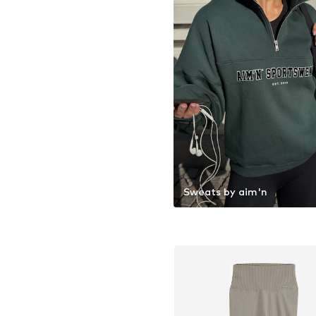
Sweats by aim'n