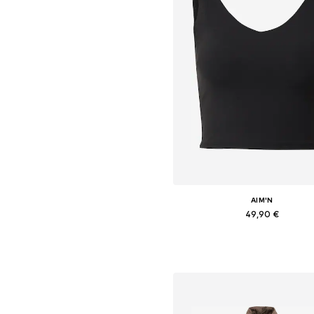
AIM'N
49,90 €
Dostupné veľkosti: XS, S, M, L,
Pridať do košíka