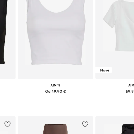
Nové
AIM'N
AI
Od 49,90 €
59,
 XL
Dostupné veľkosti: XS, S, M, L, XL
Dostupné veľkosti
Pridať do košíka
Pridať d