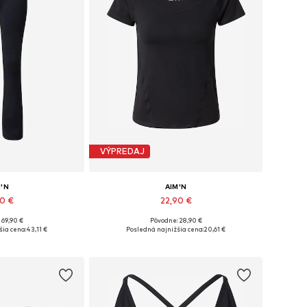
VÝPREDAJ
M'N
AIM'N
90 €
22,90 €
 69,90 €
Pôvodne: 28,90 €
: XS, S, M, L, XL
Dostupné veľkosti: XS, S, M, L, XL
šia cena:
43,11 €
Posledná najnižšia cena:
20,61 €
o košíka
Pridať do košíka