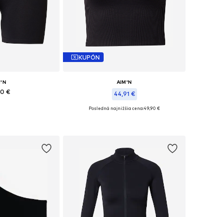
KUPÓN
M'N
AIM'N
90 €
44,91 €
Posledná najnižšia cena:
49,90 €
: XS, S, M, L, XL
Dostupné veľkosti: XS, S, M, L, XL
o košíka
Pridať do košíka