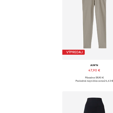
VÝPREDAJ
AIM'N
47,90 €
Pôvodne: 59,90 €
Posledná najnižšia cena:
24,43 
Pridať do košíka