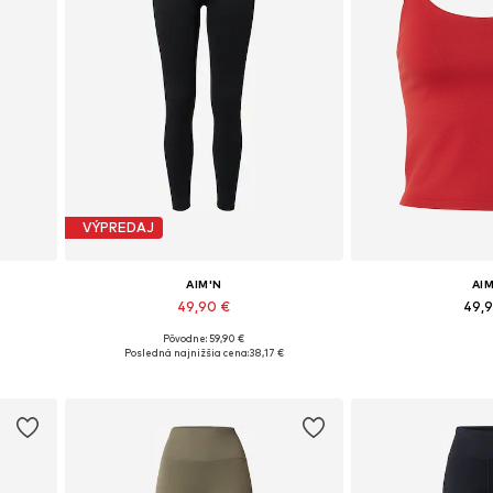
VÝPREDAJ
AIM'N
AI
49,90 €
49,
Pôvodne: 59,90 €
Dostupné veľkosti: XS x Normálna, S x Normálna, M x Normálna, L x Normálna, XL x extra dlhé
Dostupné veľkosti: XS, S, M, L, XL
Dostupné veľkos
€
Posledná najnižšia cena:
38,17 €
Pridať do košíka
Pridať d