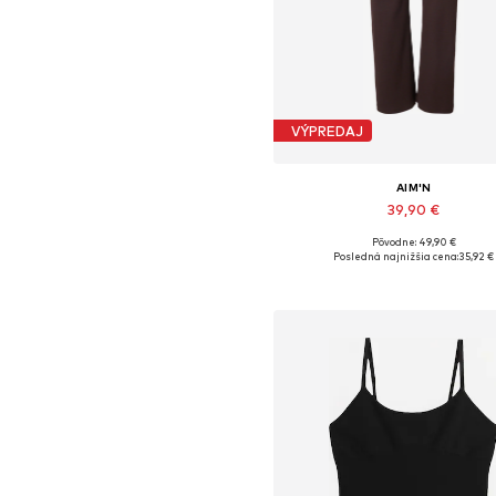
VÝPREDAJ
AIM'N
39,90 €
Pôvodne: 49,90 €
Dostupné veľkosti: XS, S, M, 
Posledná najnižšia cena:
35,92 €
Pridať do košíka