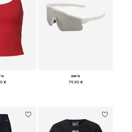
M'N
AIM'N
90 €
79,90 €
ti: S, M, L, XL
Dostupné veľkosti: One Size
o košíka
Pridať do košíka