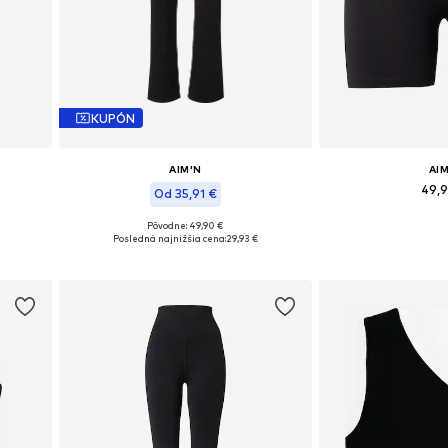
KUPÓN
AIM'N
AI
49,
Od 35,91 €
L
Dostupné veľkosti
Pôvodne: 49,90 €
Dostupné veľkosti: XS, S, M, L
Posledná najnižšia cena:
29,93 €
Pridať d
Pridať do košíka