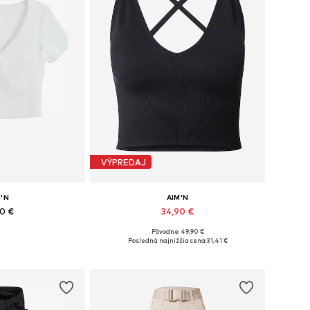
VÝPREDAJ
M'N
AIM'N
90 €
34,90 €
Pôvodne: 49,90 €
: XS, S, M, L, XL
Dostupné veľkosti: XS, S, M, L, XL
Posledná najnižšia cena:
31,41 €
o košíka
Pridať do košíka