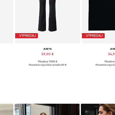
VÝPREDAJ
VÝPREDAJ
AIM'N
AI
59,90 €
34,
Pôvodne: 79,90 €
Pôvodne:
Dostupné veľkosti: XS, S, M, L, XL
Dostupné veľko
Posledná najnižšia cena:
54,90 €
Posledná najnižš
Pridať do košíka
Pridať d