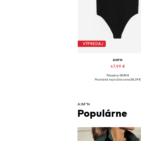
VÝPREDAJ
AIM'N
47,99 €
Pôvodne: 59,99 €
Dostupné veľkosti: S, M, L
Posledná najnižšia cena:
38,39 €
Pridať do košíka
AIM'N
Populárne