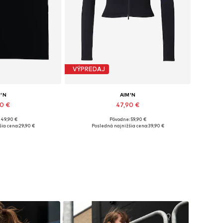
VÝPREDAJ
M'N
AIM'N
90 €
47,90 €
 49,90 €
Pôvodne: 59,90 €
sti: XS, S, XL
Dostupné veľkosti: XS, S, M, L, XL
ia cena:
29,90 €
Posledná najnižšia cena:
39,90 €
o košíka
Pridať do košíka