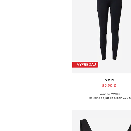
VÝPREDAJ
AIM'N
59,90 €
Pôvodne: 69,90 €
Dostupné veľkosti: XS, S, M, L,
Posledná najnižšia cena:
47,90 €
Pridať do košíka