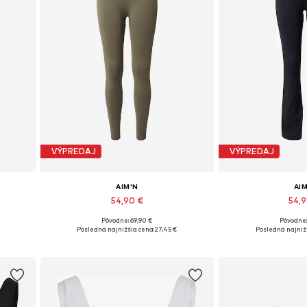
VÝPREDAJ
VÝPREDAJ
AIM'N
AI
54,90 €
54,
Pôvodne: 69,90 €
Pôvodne:
 XL
Dostupné veľkosti: XS x Normálna, S x Normálna, M x Normálna, L x Normálna, XL x extra dlhé
Dostupné veľkosti
Posledná najnižšia cena:
27,45 €
Posledná najniž
Pridať do košíka
Pridať d