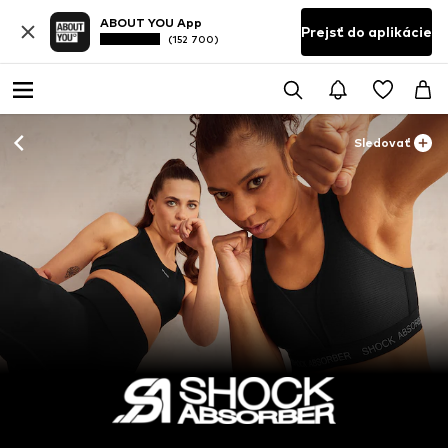
ABOUT YOU App
Prejsť do aplikácie
(152 700)
Sledovať