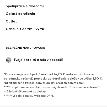
Tričká & topy
Nohavice
Spolupráce s tvorcami
Bundy
Svetre & pleteniny
Oblasť doručenia
Bielizeň
Blúzky & tuniky
Outlet
Kabáty
Sukne
Odstúpiť od zmluvy tu
Plavky
Mikiny
Saká
Overaly
Móda pre plnoštíhle
Tehotenské oblečenie
BEZPEČNÉ NAKUPOVANIE
Príležitosti
Exkluzívne
Upcyklácia
Tvoje dáta sú u nás v bezpečí
OBUV
*Doručenie je pri objednávkach od 24,90 € zadarmo, inak sa na
Nové
Obľúbené
objednávku vzťahujú poplatky za doručenie a služby vo výške 2,90 €.
Najnižšia cena za posledných 30 dní pred znížením ceny.
Tenisky
Členkové čižmy
****Bezplatne zo všetkých slovenských sietí. Pri volaní zo zahraničia
Topánky na vysokom podpätku
Čižmy
môžu byť účtované poplatky.
******Všetky ceny sú vrátane DPH.
Sandále
Poltopánky
Športová obuv
Baleríny