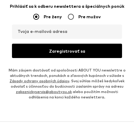
Prihlásiť sa k odberu newslettera a špeciálnych ponúk
Pre ženy
Pre mužov
Tvoja e-mailová adresa
Zaregistrovať sa
Mám záujem dostávať od spoločnosti ABOUT YOU newslettre o
aktuálnych trendoch, ponukách a zľavových kupónoch v súlade s
Zásady ochrany osobných údajov
. Svoj súhlas môžeš kedykoľvek
odvolať s účinnosťou do budúcnosti zaslaním správy na adresu
zakaznickyservis@aboutyou.sk
alebo použitím možnosti
odhlásenia na konci každého newslettera.