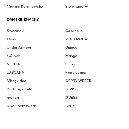
Michael Kors kabelky
Biele kabelky
DÁMSKE ZNAČKY
Swarovski
Coccinelle
Oasis
VERO MODA
Under Armour
Unique
s.Oliver
Mango
NEBBIA
Puma
LASCANA
Pepe Jeans
Missguided
GERRY WEBER
Karl Lagerfeld
LEVI'S
monari
GUESS
Nike Sportswear
ONLY