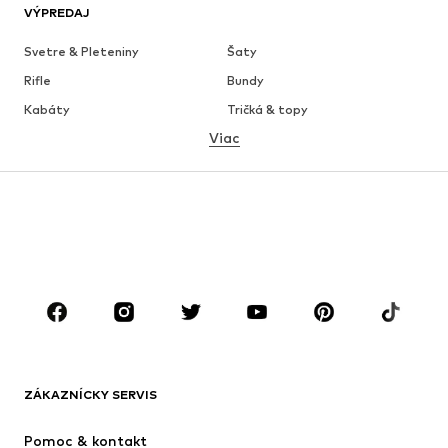
VÝPREDAJ
Svetre & Pleteniny
Šaty
Rifle
Bundy
Kabáty
Tričká & topy
Viac
Nohavice
Bielizeň
Sukne
Blúzky & tuniky
Mikiny
Saká
Plavky
Overaly
Móda pre plnoštíhle
Tehotenské oblečenie
Obuv
Sport
Doplnky
Premium
OBLEČENIE
ZÁKAZNÍCKY SERVIS
Nové
Obľúbené
Šaty
Rifle
Pomoc & kontakt