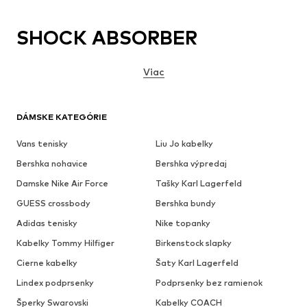
SHOCK ABSORBER
Viac
DÁMSKE KATEGÓRIE
Vans tenisky
Liu Jo kabelky
Bershka nohavice
Bershka výpredaj
Damske Nike Air Force
Tašky Karl Lagerfeld
GUESS crossbody
Bershka bundy
Adidas tenisky
Nike topanky
Kabelky Tommy Hilfiger
Birkenstock slapky
Cierne kabelky
Šaty Karl Lagerfeld
Lindex podprsenky
Podprsenky bez ramienok
Šperky Swarovski
Kabelky COACH