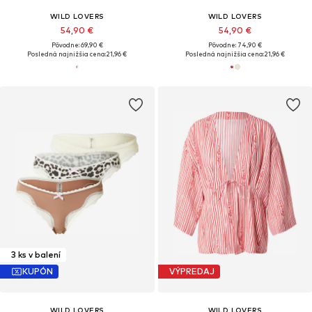
WILD LOVERS
WILD LOVERS
54,90 €
54,90 €
Pôvodne: 69,90 €
Pôvodne: 74,90 €
Posledná najnižšia cena:
21,96 €
Posledná najnižšia cena:
21,96 €
3 ks v balení
KUPÓN
VÝPREDAJ
WILD LOVERS
WILD LOVERS