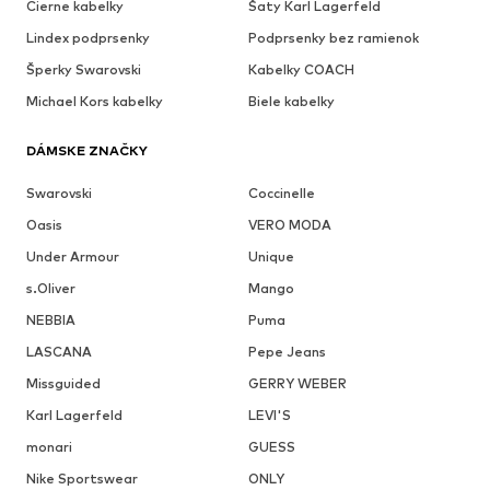
Cierne kabelky
Šaty Karl Lagerfeld
Lindex podprsenky
Podprsenky bez ramienok
Šperky Swarovski
Kabelky COACH
Michael Kors kabelky
Biele kabelky
DÁMSKE ZNAČKY
Swarovski
Coccinelle
Oasis
VERO MODA
Under Armour
Unique
s.Oliver
Mango
NEBBIA
Puma
LASCANA
Pepe Jeans
Missguided
GERRY WEBER
Karl Lagerfeld
LEVI'S
monari
GUESS
Nike Sportswear
ONLY