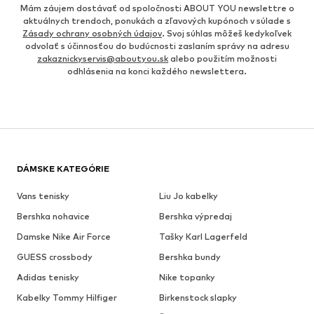
Mám záujem dostávať od spoločnosti ABOUT YOU newslettre o
aktuálnych trendoch, ponukách a zľavových kupónoch v súlade s
Zásady ochrany osobných údajov
. Svoj súhlas môžeš kedykoľvek
odvolať s účinnosťou do budúcnosti zaslaním správy na adresu
zakaznickyservis@aboutyou.sk
alebo použitím možnosti
odhlásenia na konci každého newslettera.
DÁMSKE KATEGÓRIE
Vans tenisky
Liu Jo kabelky
Bershka nohavice
Bershka výpredaj
Damske Nike Air Force
Tašky Karl Lagerfeld
GUESS crossbody
Bershka bundy
Adidas tenisky
Nike topanky
Kabelky Tommy Hilfiger
Birkenstock slapky