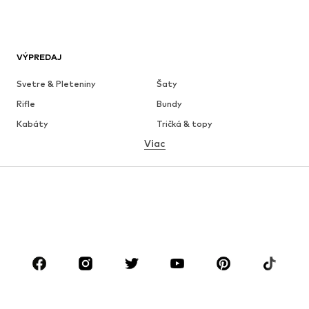
VÝPREDAJ
Svetre & Pleteniny
Šaty
Rifle
Bundy
Kabáty
Tričká & topy
Viac
Nohavice
Bielizeň
Sukne
Blúzky & tuniky
Mikiny
Saká
Plavky
Overaly
Móda pre plnoštíhle
Tehotenské oblečenie
Obuv
Sport
Doplnky
Premium
OBLEČENIE