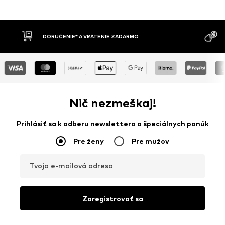
MOŽNOSŤ VR
DOBIERKA
DNÍ
Nič nezmeškaj!
Prihlásiť sa k odberu newslettera a špeciálnych ponúk
Pre ženy
Pre mužov
Tvoja e-mailová adresa
Zaregistrovať sa