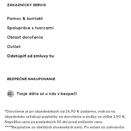
ZÁKAZNÍCKY SERVIS
Nové
Obľúbené
Šaty
Rifle
Pomoc & kontakt
Tričká & topy
Nohavice
Spolupráce s tvorcami
Bundy
Svetre & pleteniny
Oblasť doručenia
Bielizeň
Blúzky & tuniky
Outlet
Kabáty
Sukne
Odstúpiť od zmluvy tu
Plavky
Mikiny
Saká
Overaly
Móda pre plnoštíhle
Tehotenské oblečenie
BEZPEČNÉ NAKUPOVANIE
Príležitosti
Exkluzívne
Upcyklácia
Tvoje dáta sú u nás v bezpečí
OBUV
*Doručenie je pri objednávkach od 24,90 € zadarmo, inak sa na
Nové
Obľúbené
objednávku vzťahujú poplatky za doručenie a služby vo výške 2,90 €.
Najnižšia cena za posledných 30 dní pred znížením ceny.
Tenisky
Členkové čižmy
****Bezplatne zo všetkých slovenských sietí. Pri volaní zo zahraničia