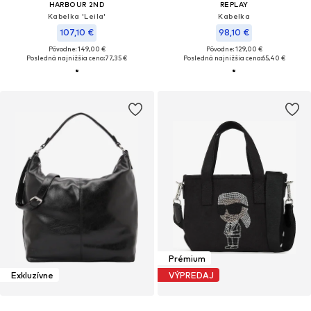
HARBOUR 2ND
REPLAY
Kabelka 'Leila'
Kabelka
107,10 €
98,10 €
Pôvodne: 149,00 €
Pôvodne: 129,00 €
Posledná najnižšia cena:
77,35 €
Posledná najnižšia cena:
65,40 €
Prémium
Exkluzívne
VÝPREDAJ