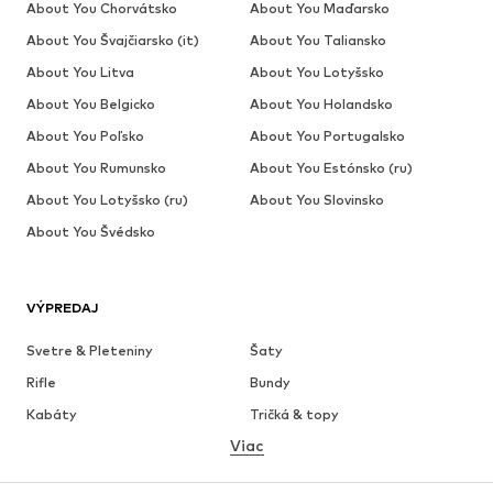
About You Chorvátsko
About You Maďarsko
About You Švajčiarsko (it)
About You Taliansko
About You Litva
About You Lotyšsko
About You Belgicko
About You Holandsko
About You Poľsko
About You Portugalsko
About You Rumunsko
About You Estónsko (ru)
About You Lotyšsko (ru)
About You Slovinsko
About You Švédsko
VÝPREDAJ
Svetre & Pleteniny
Šaty
Rifle
Bundy
Kabáty
Tričká & topy
Viac
Nohavice
Bielizeň
Sukne
Blúzky & tuniky