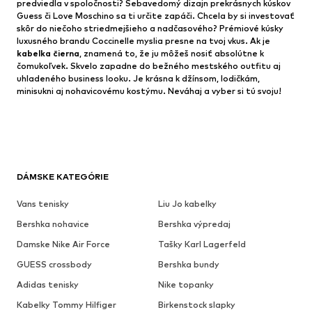
predviedla v spoločnosti? Sebavedomý dizajn prekrásnych kúskov
Guess či Love Moschino sa ti určite zapáči. Chcela by si investovať
skôr do niečoho striedmejšieho a nadčasového? Prémiové kúsky
luxusného brandu Coccinelle myslia presne na tvoj vkus. Ak je
kabelka čierna
, znamená to, že ju môžeš nosiť absolútne k
čomukoľvek. Skvelo zapadne do bežného mestského outfitu aj
uhladeného business looku. Je krásna k džínsom, lodičkám,
minisukni aj nohavicovému kostýmu. Neváhaj a vyber si tú svoju!
DÁMSKE KATEGÓRIE
Vans tenisky
Liu Jo kabelky
Bershka nohavice
Bershka výpredaj
Damske Nike Air Force
Tašky Karl Lagerfeld
GUESS crossbody
Bershka bundy
Adidas tenisky
Nike topanky
Kabelky Tommy Hilfiger
Birkenstock slapky