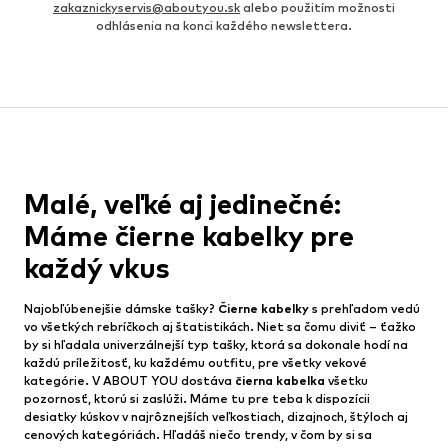
zakaznickyservis@aboutyou.sk
alebo použitím možnosti
odhlásenia na konci každého newslettera.
Malé, veľké aj jedinečné:
Máme čierne kabelky pre
každý vkus
Najobľúbenejšie dámske tašky?
Čierne kabelky
s prehľadom vedú
vo všetkých rebríčkoch aj štatistikách. Niet sa čomu diviť – ťažko
by si hľadala univerzálnejší typ tašky, ktorá sa dokonale hodí na
každú príležitosť, ku každému outfitu, pre všetky vekové
kategórie. V ABOUT YOU dostáva
čierna kabelka
všetku
pozornosť, ktorú si zaslúži. Máme tu pre teba k dispozícii
desiatky kúskov v najrôznejších veľkostiach, dizajnoch, štýloch aj
cenových kategóriách. Hľadáš niečo trendy, v čom by si sa