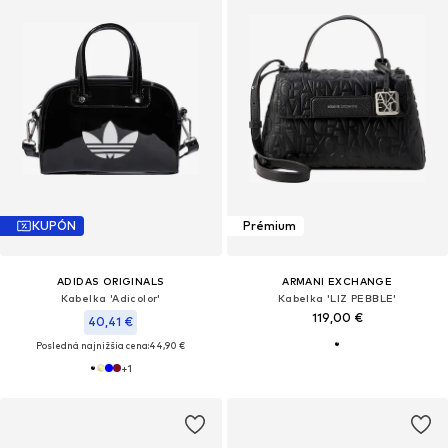
KUPÓN
Prémium
ADIDAS ORIGINALS
ARMANI EXCHANGE
Kabelka 'Adicolor'
Kabelka 'LIZ PEBBLE'
119,00 €
40,41 €
Posledná najnižšia cena:
44,90 €
+
1