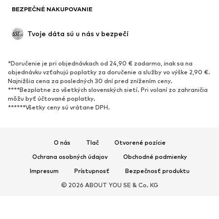
BEZPEČNÉ NAKUPOVANIE
Príležitosti
Exkluzívne
Upcyklácia
Tvoje dáta sú u nás v bezpečí
OBUV
*Doručenie je pri objednávkach od 24,90 € zadarmo, inak sa na
Nové
Obľúbené
objednávku vzťahujú poplatky za doručenie a služby vo výške 2,90 €.
Najnižšia cena za posledných 30 dní pred znížením ceny.
Tenisky
Členkové čižmy
****Bezplatne zo všetkých slovenských sietí. Pri volaní zo zahraničia
Topánky na vysokom podpätku
Čižmy
môžu byť účtované poplatky.
******Všetky ceny sú vrátane DPH.
Sandále
Poltopánky
Športová obuv
Baleríny
Šľapky
Papuče
O nás
Tlač
Otvorené pozície
Exkluzívne
Ochrana osobných údajov
Obchodné podmienky
Impresum
Prístupnosť
Bezpečnosť produktu
ŠPORT
© 2026 ABOUT YOU SE & Co. KG
Športové oblečenie
Druhy športov
Športová obuv
Športové batohy a tašky