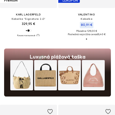
Prémium
KUPÓN
KARL LAGERFELD
VALENTINO
Kabelka 'Signature 2.0'
Kabelka
329,95 €
80,91 €
Pôvodne: 129,00 €
Posledná najnižšia cena:
65,40 €
Luxusná plážová taška