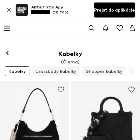
ABOUT YOU App
Prejsť do aplikácie
(152 700)
Kabelky
(Čierna)
Kabelky
Crossbody kabelky
Shopper kabelky
Lis