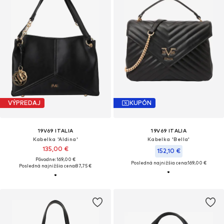
VÝPREDAJ
KUPÓN
19V69 ITALIA
19V69 ITALIA
Kabelka 'Aldina'
Kabelka 'Bella'
135,00 €
152,10 €
Pôvodne: 169,00 €
Posledná najnižšia cena:
169,00 €
Posledná najnižšia cena:
87,75 €