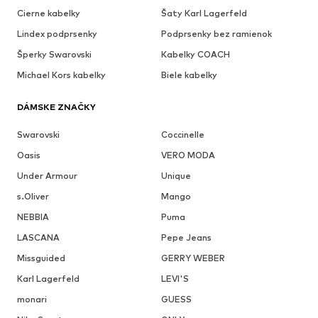
Cierne kabelky
Šaty Karl Lagerfeld
Lindex podprsenky
Podprsenky bez ramienok
Šperky Swarovski
Kabelky COACH
Michael Kors kabelky
Biele kabelky
DÁMSKE ZNAČKY
Swarovski
Coccinelle
Oasis
VERO MODA
Under Armour
Unique
s.Oliver
Mango
NEBBIA
Puma
LASCANA
Pepe Jeans
Missguided
GERRY WEBER
Karl Lagerfeld
LEVI'S
monari
GUESS