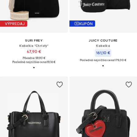
VÝPREDAJ
KUPÓN
SURI FREY
JUICY COUTURE
Kabelka 'Christy'
Kabelka
47,90 €
161,10 €
Pôvodne: 59,90 €
Posledná najnižšia cena:
179,00 €
Posledná najnižšia cena:
19,16 €