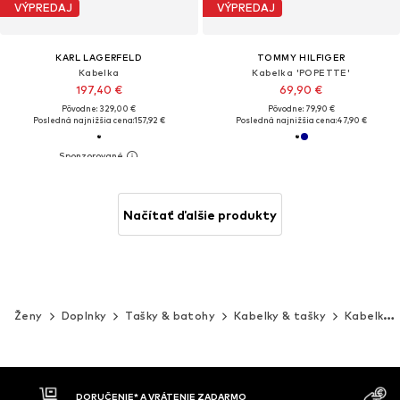
VÝPREDAJ
VÝPREDAJ
KARL LAGERFELD
TOMMY HILFIGER
Kabelka
Kabelka 'POPETTE'
197,40 €
69,90 €
Pôvodne: 329,00 €
Pôvodne: 79,90 €
Posledná najnižšia cena:
157,92 €
Posledná najnižšia cena:
47,90 €
Načítať ďalšie produkty
Ženy
Doplnky
Tašky & batohy
Kabelky & tašky
Kabelky
MOŽNOSŤ VR
DOBIERKA