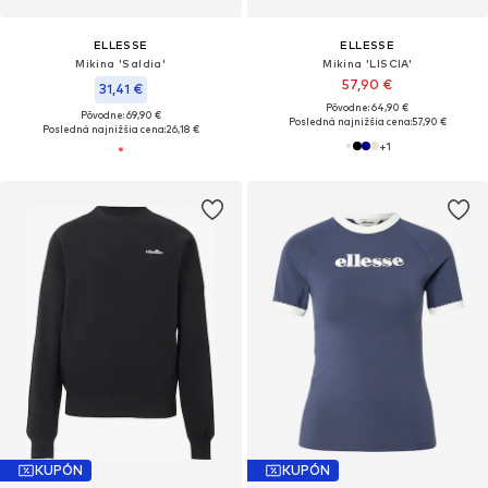
ELLESSE
ELLESSE
Mikina 'Saldia'
Mikina 'LISCIA'
57,90 €
31,41 €
Pôvodne: 64,90 €
Pôvodne: 69,90 €
Posledná najnižšia cena:
57,90 €
Posledná najnižšia cena:
26,18 €
+
1
KUPÓN
KUPÓN