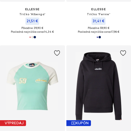
ELLESSE
ELLESSE
Tričko 'Albenga'
Tričko 'Fernie'
21,51 €
31,41 €
Pôvodne: 39,90 €
Pôvodne: 59,90 €
Posledná najnižšia cena:
14,34 €
Posledná najnižšia cena:
17,96 €
VÝPREDAJ
KUPÓN