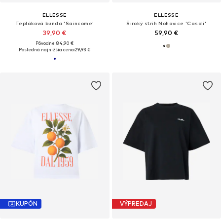
ELLESSE
ELLESSE
Tepláková bunda 'Saincome'
Široký strih Nohavice 'Casoli'
39,90 €
59,90 €
Pôvodne: 84,90 €
Posledná najnižšia cena:
29,93 €
KUPÓN
VÝPREDAJ