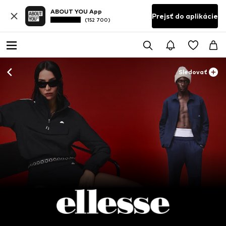
ABOUT YOU App
Prejsť do aplikácie
(152 700)
Sledovať