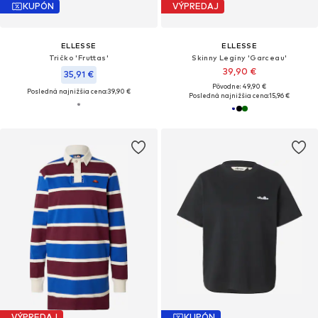
KUPÓN
VÝPREDAJ
ELLESSE
ELLESSE
Tričko 'Fruttas'
Skinny Legíny 'Garceau'
39,90 €
35,91 €
Pôvodne: 49,90 €
Posledná najnižšia cena:
39,90 €
Posledná najnižšia cena:
15,96 €
VÝPREDAJ
KUPÓN