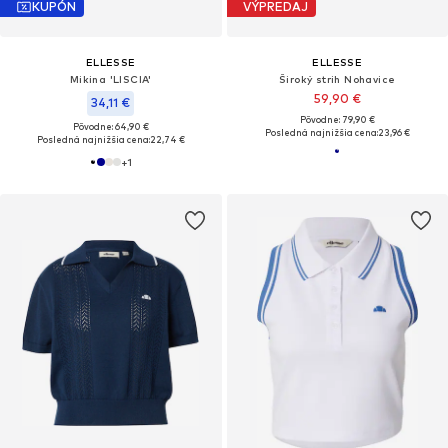
KUPÓN
VÝPREDAJ
ELLESSE
ELLESSE
Mikina 'LISCIA'
Široký strih Nohavice
59,90 €
34,11 €
Pôvodne: 79,90 €
Pôvodne: 64,90 €
Posledná najnižšia cena:
23,96 €
Posledná najnižšia cena:
22,74 €
+
1