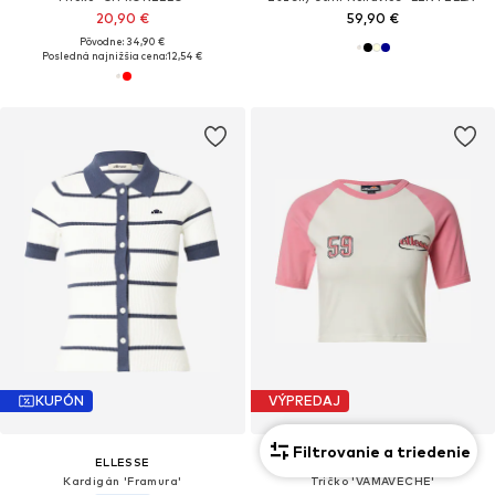
20,90 €
59,90 €
Pôvodne: 34,90 €
Posledná najnižšia cena:
12,54 €
KUPÓN
VÝPREDAJ
Filtrovanie a triedenie
ELLESSE
ELLESSE
Kardigán 'Framura'
Tričko 'VAMAVECHE'