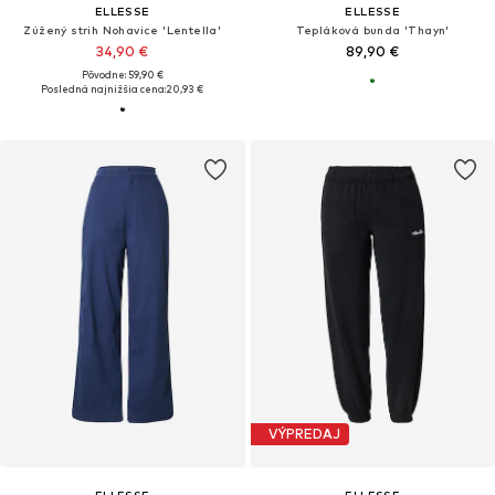
ELLESSE
ELLESSE
Zúžený strih Nohavice 'Lentella'
Tepláková bunda 'Thayn'
34,90 €
89,90 €
Pôvodne: 59,90 €
Posledná najnižšia cena:
20,93 €
VÝPREDAJ
ELLESSE
ELLESSE