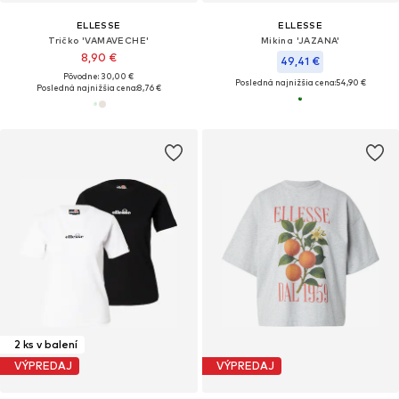
ELLESSE
ELLESSE
Tričko 'VAMAVECHE'
Mikina 'JAZANA'
8,90 €
49,41 €
Pôvodne: 30,00 €
Posledná najnižšia cena:
54,90 €
Posledná najnižšia cena:
8,76 €
2 ks v balení
VÝPREDAJ
VÝPREDAJ