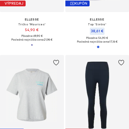
VÝPREDAJ
KUPÓN
ELLESSE
ELLESSE
Tričko 'Maurices'
Top 'Sintra'
54,90 €
38,61 €
Pôvodne: 69,90 €
Pôvodne: 54,90 €
Posledná najnižšia cena:
21,96 €
Posledná najnižšia cena:
17,16 €