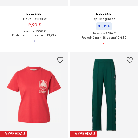
ELLESSE
ELLESSE
Tričko 'D'Irene'
Top 'Magliano'
19,90 €
18,81 €
Pôvodne: 39,90 €
Pôvodne: 27,90 €
Posledná najnižšia cena:
13,93 €
Posledná najnižšia cena:
10,45 €
VÝPREDAJ
VÝPREDAJ