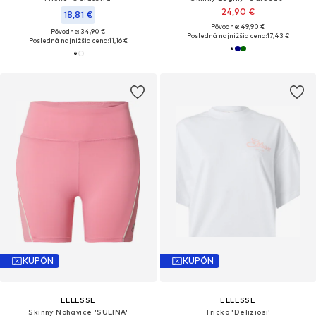
24,90 €
18,81 €
Pôvodne: 49,90 €
Pôvodne: 34,90 €
Posledná najnižšia cena:
17,43 €
Posledná najnižšia cena:
11,16 €
KUPÓN
KUPÓN
ELLESSE
ELLESSE
Skinny Nohavice 'SULINA'
Tričko 'Deliziosi'