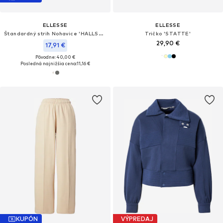
ELLESSE
ELLESSE
Štandardný strih Nohavice 'HALLSAT'
Tričko 'STATTE'
29,90 €
17,91 €
Pôvodne: 40,00 €
Posledná najnižšia cena:
11,16 €
KUPÓN
VÝPREDAJ