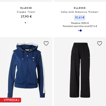
ELLESSE
ELLESSE
Čiapka 'Tralo'
Voľný strih Nohavice 'Purden'
27,90 €
31,41 €
Pôvodne: 39,90 €
Posledná najnižšia cena:
19,74 €
VÝPREDAJ