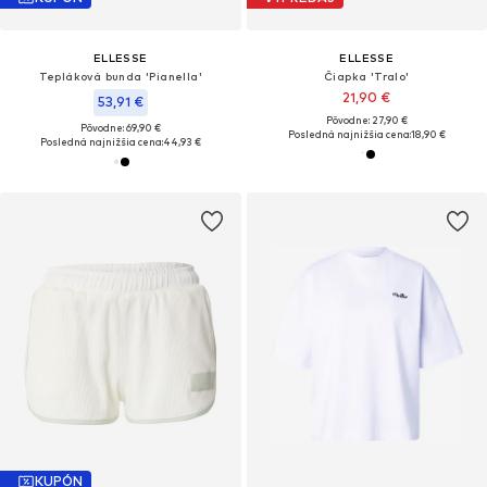
ELLESSE
ELLESSE
Tepláková bunda 'Pianella'
Čiapka 'Tralo'
21,90 €
53,91 €
Pôvodne: 27,90 €
Pôvodne: 69,90 €
Posledná najnižšia cena:
18,90 €
Posledná najnižšia cena:
44,93 €
KUPÓN