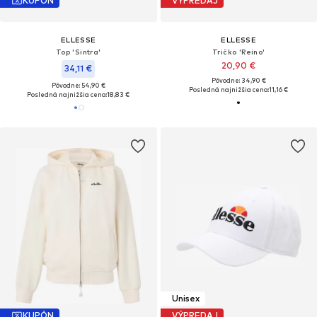
KUPÓN
VÝPREDAJ
ELLESSE
ELLESSE
Top 'Sintra'
Tričko 'Reino'
20,90 €
34,11 €
Pôvodne: 34,90 €
Pôvodne: 54,90 €
Posledná najnižšia cena:
11,16 €
Posledná najnižšia cena:
18,83 €
Unisex
KUPÓN
VÝPREDAJ