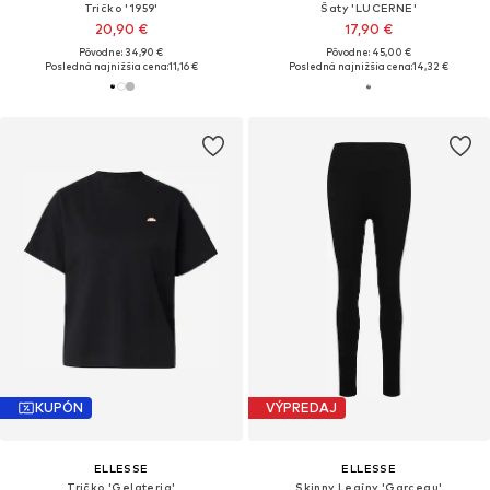
Tričko '1959'
Šaty 'LUCERNE'
20,90 €
17,90 €
Pôvodne: 34,90 €
Pôvodne: 45,00 €
Posledná najnižšia cena:
11,16 €
Posledná najnižšia cena:
14,32 €
KUPÓN
VÝPREDAJ
ELLESSE
ELLESSE
Tričko 'Gelateria'
Skinny Legíny 'Garceau'