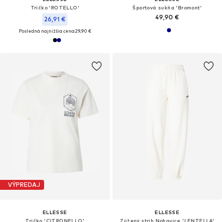
Tričko 'ROTELLO'
Športová sukňa 'Bromont'
49,90 €
26,91 €
Posledná najnižšia cena:
29,90 €
VÝPREDAJ
ELLESSE
ELLESSE
Tričko 'CITRONELLO'
Zúžený strih Nohavice 'LENTELLA'