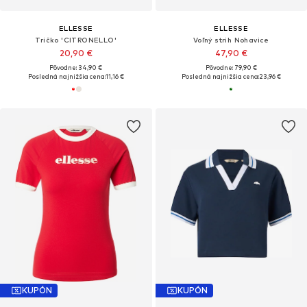
ELLESSE
ELLESSE
Tričko 'CITRONELLO'
Voľný strih Nohavice
20,90 €
47,90 €
Pôvodne: 34,90 €
Pôvodne: 79,90 €
Posledná najnižšia cena:
11,16 €
Posledná najnižšia cena:
23,96 €
KUPÓN
KUPÓN