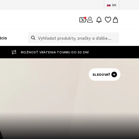
SK
1
ácia
MOŽNOSŤ VRÁTENIA TOVARU DO 30 DNÍ
SLEDOVAŤ