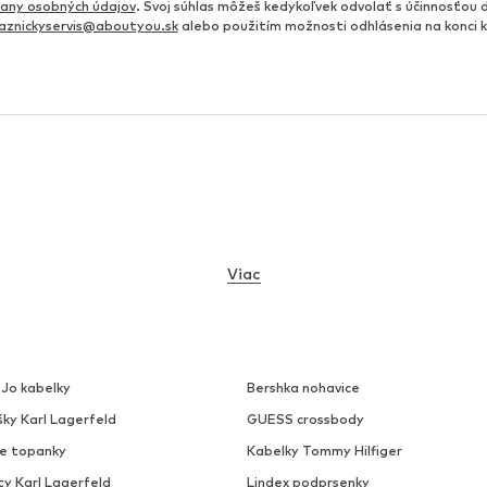
any osobných údajov
. Svoj súhlas môžeš kedykoľvek odvolať s účinnosťou 
aznickyservis@aboutyou.sk
alebo použitím možnosti odhlásenia na konci
Viac
 Jo kabelky
Bershka nohavice
šky Karl Lagerfeld
GUESS crossbody
ke topanky
Kabelky Tommy Hilfiger
ty Karl Lagerfeld
Lindex podprsenky