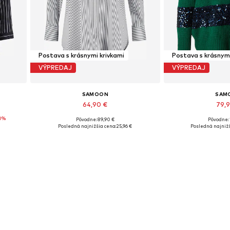
Postava s krásnymi krivkami
Postava s krásnymi
VÝPREDAJ
VÝPREDAJ
SAMOON
SAM
64,90 €
79,
0%
Pôvodne: 89,90 €
Pôvodne: 
Dostupné veľkosti: M
Dostupné ve
Posledná najnižšia cena:
25,96 €
Posledná najnižš
Pridať do košíka
Pridať d