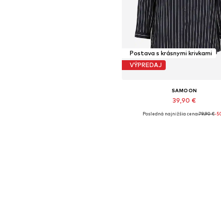
Postava s krásnymi krivkami
VÝPREDAJ
SAMOON
39,90 €
Posledná najnižšia cena:
79,90 €
-5
Dostupné veľkosti: 6XL
Pridať do košíka