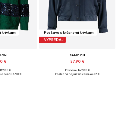
 krivkami
Postava s krásnymi krivkami
VÝPREDAJ
OON
SAMOON
90 €
57,90 €
119,00 €
Pôvodne: 149,00 €
ľkosti: 5XL
Dostupné veľkosti: M-L
ia cena:
34,90 €
Posledná najnižšia cena:
46,32 €
o košíka
Pridať do košíka