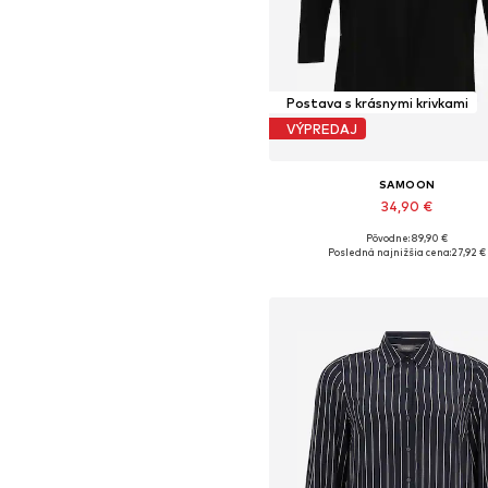
Postava s krásnymi krivkami
VÝPREDAJ
SAMOON
34,90 €
Pôvodne: 89,90 €
Dostupné veľkosti: XXL
Posledná najnižšia cena:
27,92 €
Pridať do košíka