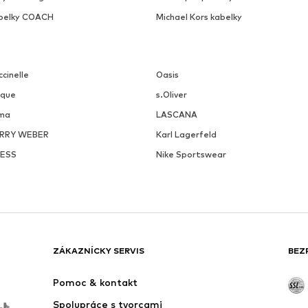
belky COACH
Michael Kors kabelky
cinelle
Oasis
ique
s.Oliver
ma
LASCANA
RRY WEBER
Karl Lagerfeld
ESS
Nike Sportswear
ZÁKAZNÍCKY SERVIS
BEZ
Pomoc & kontakt
Spolupráce s tvorcami