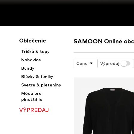
Oblečenie
SAMOON Online ob
Tričká & topy
Nohavice
Cena
Výpredaj
Bundy
Blúzky & tuniky
Svetre & pleteniny
Móda pre
plnoštíhle
VÝPREDAJ