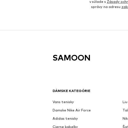
v súlade s
Zásady ochr
správy na adresu
zak
SAMOON
DÁMSKE KATEGÓRIE
Vans tenisky
Liu
Damske Nike Air Force
Ta
Adidas tenisky
Ni
Cierne kabelky
Ša