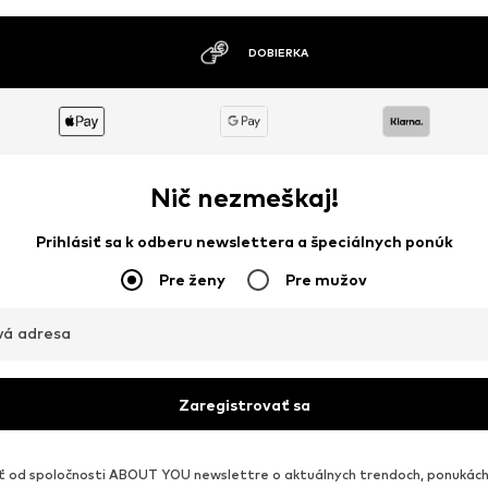
MOŽNOSŤ VRÁTENIA TOVARU DO 30 DNÍ
Nič nezmeškaj!
Prihlásiť sa k odberu newslettera a špeciálnych ponúk
Pre ženy
Pre mužov
vá adresa
Zaregistrovať sa
od spoločnosti ABOUT YOU newslettre o aktuálnych trendoch, ponukách