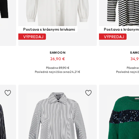
Postava s krásnymi krivkami
Postava s krásnymi
VÝPREDAJ
VÝPREDAJ
SAMOON
SAM
26,90 €
34,
Pôvodne: 89,90 €
Pôvodne:
Dostupné veľkosti: XL
Dostupné ve
Posledná najnižšia cena:
24,21 €
Posledná najniž
Pridať do košíka
Pridať d