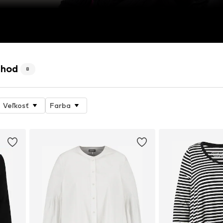
chod
8
Veľkosť
Farba