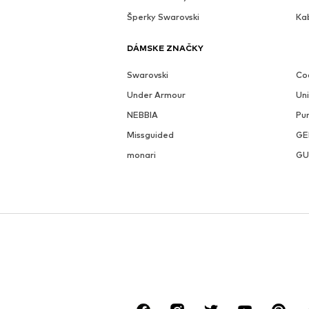
Šperky Swarovski
Ka
DÁMSKE ZNAČKY
Swarovski
Coc
Under Armour
Un
NEBBIA
Pu
Missguided
GE
monari
GU