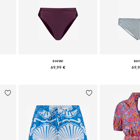
SHIWI
SH
69,99 €
69,
L
Dostupné veľkosti: XS, S, M, L, XL, XXL
Dostupné veľko
Pridať do košíka
Pridať d