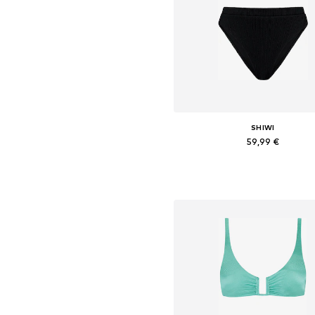
SHIWI
59,99 €
Dostupné veľkosti: XS, S, XL, 
Pridať do košíka