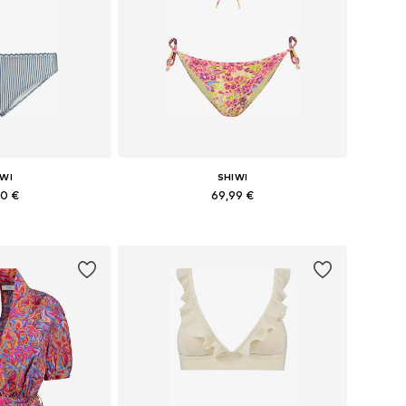
IWI
SHIWI
90 €
69,99 €
sti: XS, S, M
Dostupné veľkosti: XS, S, M, L, XL, XXL
o košíka
Pridať do košíka