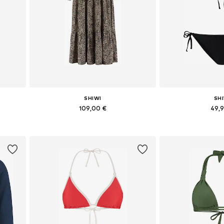
SHIWI
SH
109,00 €
49,
Dostupné veľkosti: 34, 36, 38, 40, 42
Dostupné veľkosti: X
Pridať do košíka
Pridať d