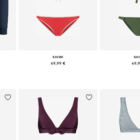
SHIWI
SH
49,99 €
49,
 XXXL
Dostupné veľkosti: XS, M, L, XL
Dostupné veľkosti: X
Pridať do košíka
Pridať d