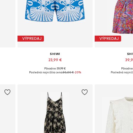
VÝPREDAJ
VÝPREDAJ
SHIWI
SH
23,99 €
39,
Pôvodne: 59,99 €
Pôvodne:
XXL
Dostupné veľkosti: 34, 36, 38, 40, 42
Dostupné veľkos
Posledná najnižšia cena:
30,00 €
-20%
Posledná najniž
Pridať do košíka
Pridať d