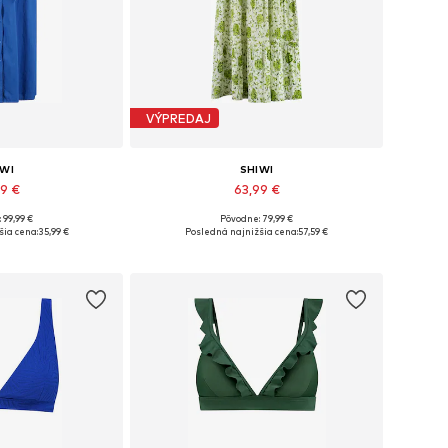
VÝPREDAJ
IWI
SHIWI
99 €
63,99 €
 99,99 €
Pôvodne: 79,99 €
i: 36-38, 40-42
Dostupné veľkosti: 34, 36, 40, 42
šia cena:
35,99 €
Posledná najnižšia cena:
57,59 €
o košíka
Pridať do košíka