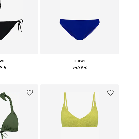
IWI
SHIWI
99 €
54,99 €
+
1
+
1
S, S, M, L, XL, XXL
Dostupné veľkosti: XS, S, M, L, XL, XXL
o košíka
Pridať do košíka