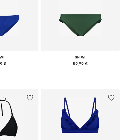
IWI
SHIWI
99 €
59,99 €
+
5
S, S, M, L, XL, XXL
Dostupné veľkosti: XS, S, M, L, XL, XXL
o košíka
Pridať do košíka