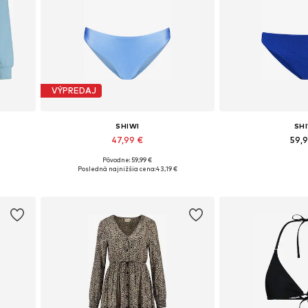
VÝPREDAJ
SHIWI
SH
47,99 €
59,
Pôvodne: 59,99 €
L
Dostupné veľkosti: S, M, L
Dostupné veľkosti: X
Posledná najnižšia cena:
43,19 €
Pridať do košíka
Pridať d