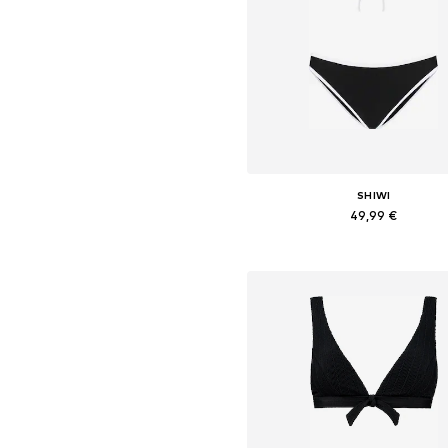
SHIWI
49,99 €
Dostupné veľkosti: XS, S, M, 
Pridať do košíka