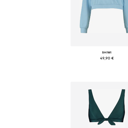
SHIWI
49,90 €
Dostupné veľkosti: S, M, L, X
Pridať do košíka