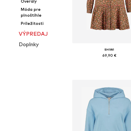
Overaly
Móda pre
plnoštíhle
Príležitosti
VÝPREDAJ
Doplnky
SHIWI
69,90 €
Dostupné veľkosti: 34, 36, 38, 
Pridať do košíka