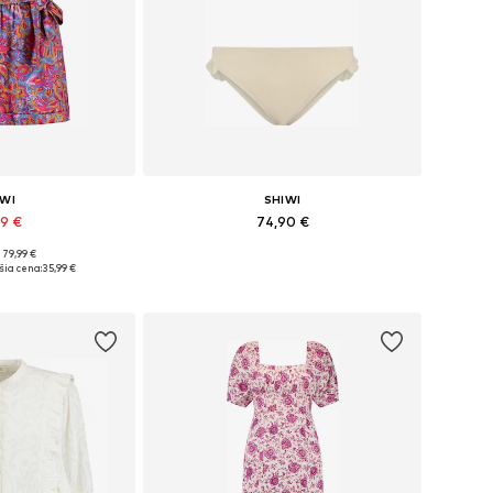
IWI
SHIWI
99 €
74,90 €
 79,99 €
ti: S, M, L, XL
Dostupné veľkosti: XS, S, M, XXL
šia cena:
35,99 €
o košíka
Pridať do košíka