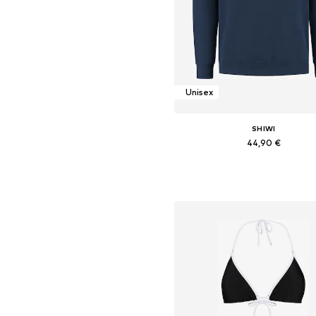
Unisex
SHIWI
44,90 €
Dostupné veľkosti: M, L, XL, XXL,
Pridať do košíka