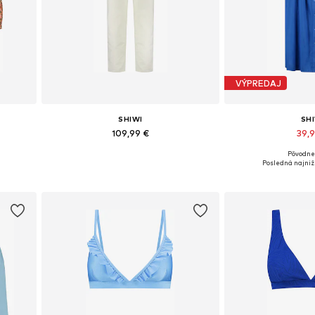
VÝPREDAJ
SHIWI
SH
109,99 €
39,
Pôvodne:
40
Dostupné veľkosti: S, M, L, XL
Dostupné veľkost
Posledná najniž
Pridať do košíka
Pridať d