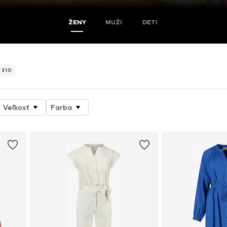
ŽENY
MUŽI
DETI
310
Veľkosť
Farba