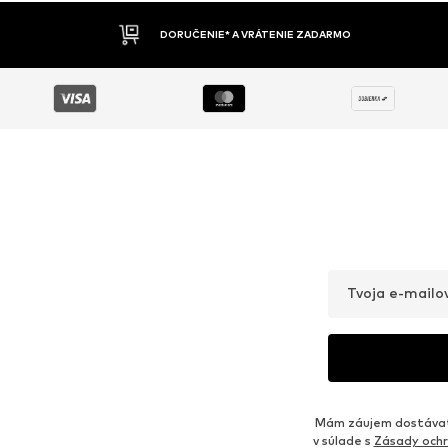
DORUČENIE* A VRÁTENIE ZADARMO
Tvoja e-mailo
Mám záujem dostávať 
v súlade s
Zásady ochr