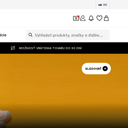
SK
1
ácia
MOŽNOSŤ VRÁTENIA TOVARU DO 30 DNÍ
SLEDOVAŤ