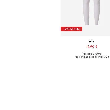
VÝPREDAJ
HIIT
14,90 €
Pôvodne: 37,90 €
Dostupné veľkosti: S
Posledná najnižšia cena:
11,92 €
Pridať do košíka