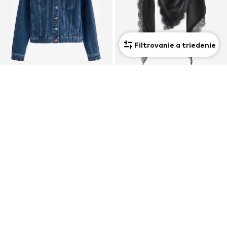
Filtrovanie a triedenie
Drobná postava
NEXT
NEXT
Prechodná bunda
Šatka
51,00 €
32,00 €