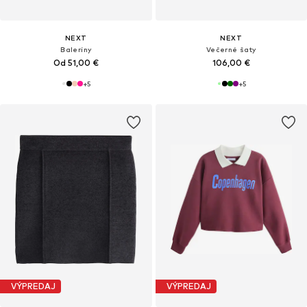
NEXT
NEXT
Baleríny
Večerné šaty
Od 51,00 €
106,00 €
+
5
+
5
VÝPREDAJ
VÝPREDAJ