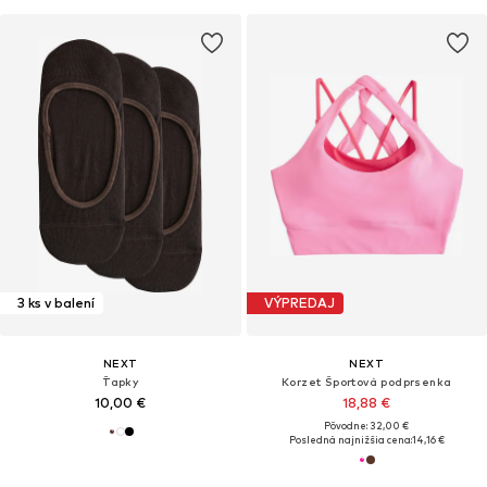
3 ks v balení
VÝPREDAJ
NEXT
NEXT
Ťapky
Korzet Športová podprsenka
10,00 €
18,88 €
Pôvodne: 32,00 €
Posledná najnižšia cena:
14,16 €