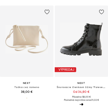
VÝPREDAJ
NEXT
NEXT
Taška cez rameno
Šnurovacie členkové čižmy 'Forever Comfort'
38,00 €
Od 34,80 €
Pôvodne: 58,00 €
Posledná najnižšia cena:
31,32 €