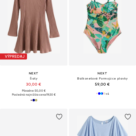
VÝPREDAJ
NEXT
NEXT
Šaty
Balkonetové Formujúce plavky
30,00 €
59,00 €
Pôvodne: 50,00 €
+
4
Posledná najnižšia cena:
19,50 €