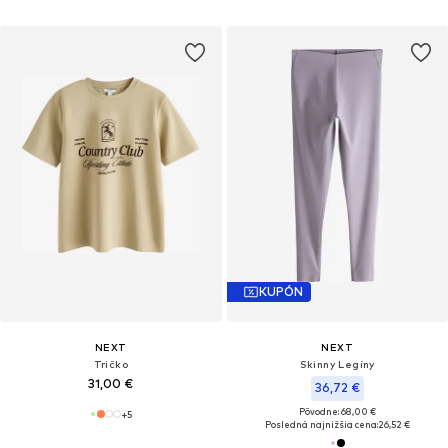
KUPÓN
NEXT
NEXT
Tričko
Skinny Legíny
31,00 €
36,72 €
Pôvodne: 68,00 €
+
5
Posledná najnižšia cena:
26,52 €