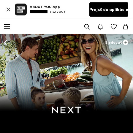
ABOUT YOU App
Prejsť do aplikácie
(152 700)
Sledovať