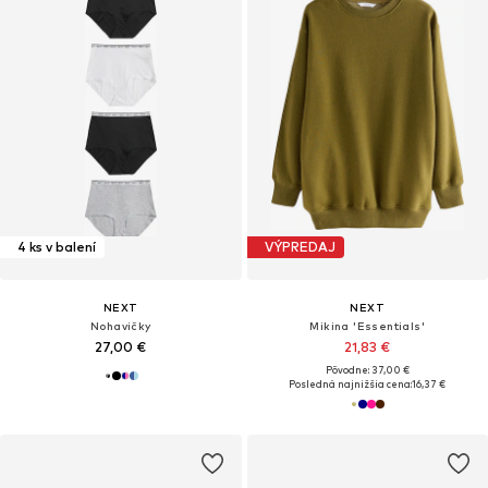
4 ks v balení
VÝPREDAJ
NEXT
NEXT
Nohavičky
Mikina 'Essentials'
27,00 €
21,83 €
Pôvodne: 37,00 €
Posledná najnižšia cena:
16,37 €