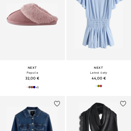
NEXT
NEXT
Papuče
Letné šaty
32,00 €
44,00 €
+
5