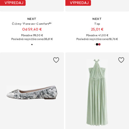
VÝPREDAJ
VÝPREDAJ
NEXT
NEXT
Čižmy 'Forever Comfort®'
Top
Od 59,40 €
25,01 €
Pôvodne: 99,00 €
Pôvodne: 41,00 €
Posledná najnižšia cena:
38,61 €
Posledná najnižšia cena:
18,76 €