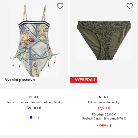
Vysoká postava
VÝPREDAJ
NEXT
NEXT
Bez ramienok Jednodielne plavky
Bikinové nohavičky
59,00 €
12,98 €
Pôvodne: 22,00 €
+
1
Posledná najnižšia cena:
9,74 €
+
15