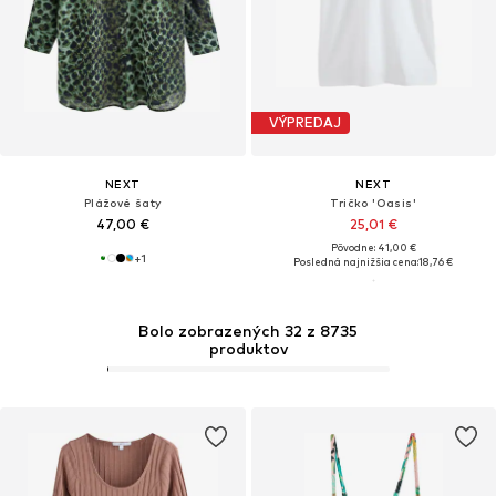
VÝPREDAJ
NEXT
NEXT
Plážové šaty
Tričko 'Oasis'
47,00 €
25,01 €
Pôvodne: 41,00 €
+
1
Posledná najnižšia cena:
18,76 €
Bolo zobrazených 32 z 8735
produktov