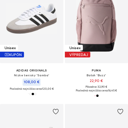
Unisex
Unisex
KUPÓN
VÝPREDAJ
ADIDAS ORIGINALS
PUMA
Nízke tenisky 'Samba'
Batoh 'Buzz'
22,90 €
108,00 €
Pôvodne: 32,90 €
Posledná najnižšia cena:
120,00 €
Posledná najnižšia cena:
16,45 €