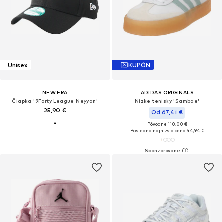
Unisex
KUPÓN
NEW ERA
ADIDAS ORIGINALS
Čiapka '9Forty League Neyyan'
Nízke tenisky 'Sambae'
25,90 €
Od 67,41 €
Pôvodne: 110,00 €
Posledná najnižšia cena:
44,94 €