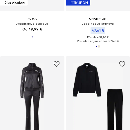
2 ks v balení
KUPÓN
PUMA
CHAMPION
Joggingová súprava
Joggingová súprava
Od 49,99 €
47,61 €
Pôvodne: 59,90 €
Posledná najnižšia cena:
39,68 €