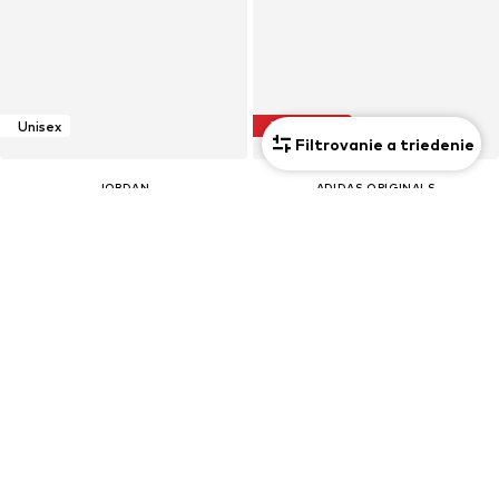
Unisex
VÝPREDAJ
Filtrovanie a triedenie
JORDAN
ADIDAS ORIGINALS
Víkendová taška
Nízke tenisky 'Japan'
149,00 €
Od 69,90 €
Pôvodne: 119,00 €
Posledná najnižšia cena:
55,92 €