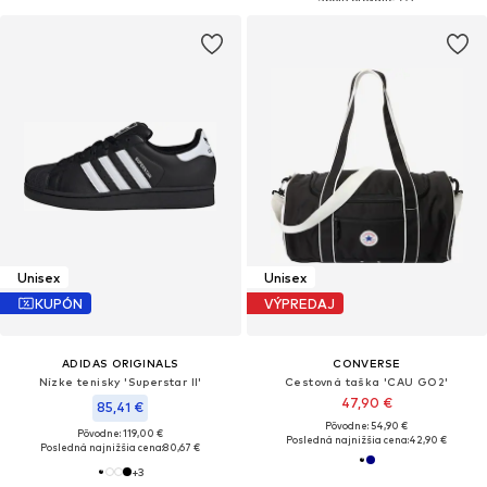
Unisex
Unisex
KUPÓN
VÝPREDAJ
ADIDAS ORIGINALS
CONVERSE
Nízke tenisky 'Superstar II'
Cestovná taška 'CAU GO2'
47,90 €
85,41 €
Pôvodne: 54,90 €
Pôvodne: 119,00 €
Posledná najnižšia cena:
42,90 €
Posledná najnižšia cena:
80,67 €
+
3