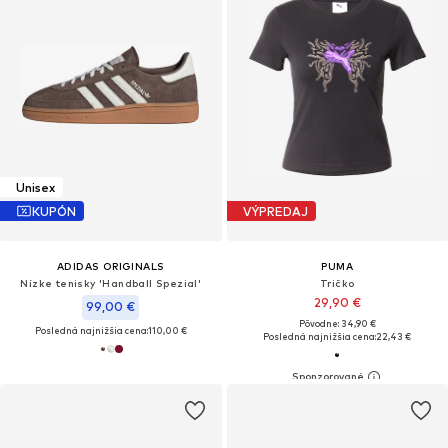
Unisex
KUPÓN
VÝPREDAJ
ADIDAS ORIGINALS
PUMA
Nízke tenisky 'Handball Spezial'
Tričko
29,90 €
99,00 €
Pôvodne: 34,90 €
Posledná najnižšia cena:
110,00 €
Posledná najnižšia cena:
22,43 €