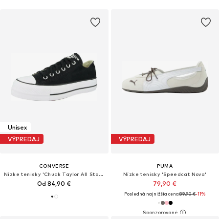
Unisex
VÝPREDAJ
VÝPREDAJ
CONVERSE
PUMA
Nízke tenisky 'Chuck Taylor All Star Lift'
Nízke tenisky 'Speedcat Nova'
Od 84,90 €
79,90 €
Posledná najnižšia cena:
89,90 €
-11%