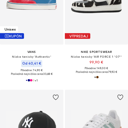
Unisex
KUPÓN
VÝPREDAJ
VANS
NIKE SPORTSWEAR
Nízke tenisky 'Authentic'
Nízke tenisky 'AIR FORCE 1 '07''
99,90 €
Od 40,41 €
Pôvodne: 149,00 €
Pôvodne: 74,90 €
Posledná najnižšia cena:
79,92 €
Posledná najnižšia cena:
33,68 €
+
1