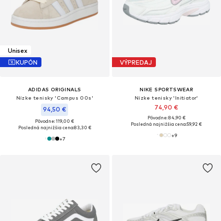
Unisex
KUPÓN
VÝPREDAJ
ADIDAS ORIGINALS
NIKE SPORTSWEAR
Nízke tenisky 'Campus 00s'
Nízke tenisky 'Initiator'
74,90 €
94,50 €
Pôvodne: 84,90 €
Pôvodne: 119,00 €
Posledná najnižšia cena:
59,92 €
Posledná najnižšia cena:
83,30 €
+
9
+
7