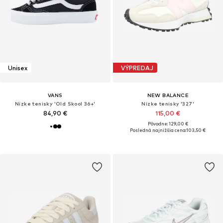
Unisex
VÝPREDAJ
VANS
NEW BALANCE
Nízke tenisky 'Old Skool 36+'
Nízke tenisky '327'
84,90 €
115,00 €
Pôvodne: 129,00 €
Posledná najnižšia cena:
103,50 €