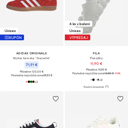
6 ks v balení
Unisex
Unisex
KUPÓN
VÝPREDAJ
ADIDAS ORIGINALS
FILA
Nízke tenisky 'Gazelle'
Ponožky
11,90 €
71,91 €
Pôvodne: 15,90 €
Pôvodne: 120,00 €
Posledná najnižšia cena:
13,90 €
-14%
Posledná najnižšia cena:
59,93 €
+
3
+
2