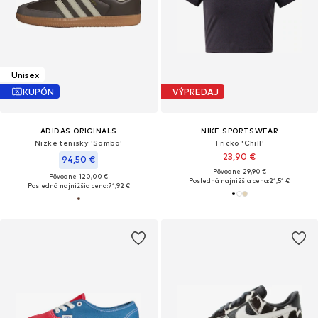
Unisex
KUPÓN
VÝPREDAJ
ADIDAS ORIGINALS
NIKE SPORTSWEAR
Nízke tenisky 'Samba'
Tričko 'Chill'
23,90 €
94,50 €
Pôvodne: 29,90 €
Pôvodne: 120,00 €
Posledná najnižšia cena:
21,51 €
Posledná najnižšia cena:
71,92 €