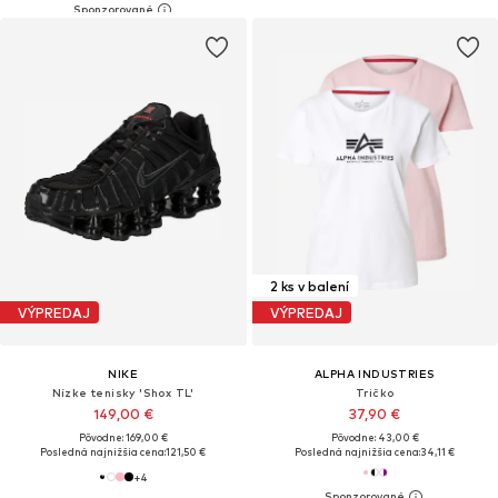
2 ks v balení
VÝPREDAJ
VÝPREDAJ
NIKE
ALPHA INDUSTRIES
Nízke tenisky 'Shox TL'
Tričko
149,00 €
37,90 €
Pôvodne: 169,00 €
Pôvodne: 43,00 €
Posledná najnižšia cena:
121,50 €
Posledná najnižšia cena:
34,11 €
+
4