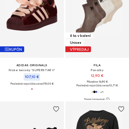
6 ks v balení
Unisex
KUPÓN
VÝPREDAJ
ADIDAS ORIGINALS
FILA
Nízke tenisky 'SUPERSTAR II'
Ponožky
12,90 €
107,10 €
Pôvodne: 16,90 €
Posledná najnižšia cena:
119,00 €
Posledná najnižšia cena:
10,71 €
+
1