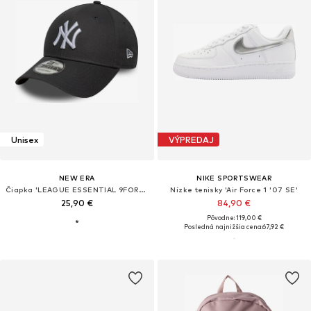
Unisex
VÝPREDAJ
NEW ERA
NIKE SPORTSWEAR
Čiapka 'LEAGUE ESSENTIAL 9FORTY NEYYAN'
Nízke tenisky 'Air Force 1 '07 SE'
25,90 €
84,90 €
Pôvodne: 119,00 €
Posledná najnižšia cena:
67,92 €