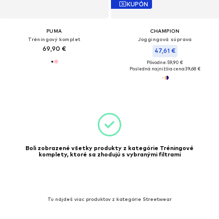
KUPÓN
PUMA
CHAMPION
Tréningový komplet
Joggingová súprava
69,90 €
47,61 €
Pôvodne: 59,90 €
Posledná najnižšia cena:
39,68 €
Boli zobrazené všetky produkty z kategórie Tréningové
komplety, ktoré sa zhodujú s vybranými filtrami
Tu nájdeš viac produktov z kategórie Streetwear