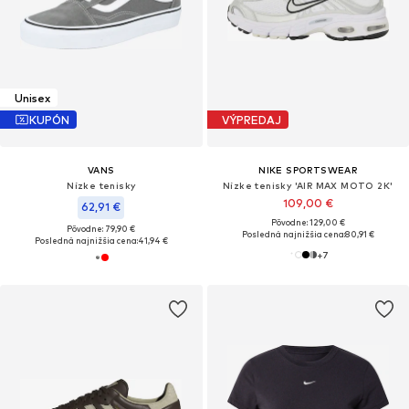
Unisex
KUPÓN
VÝPREDAJ
VANS
NIKE SPORTSWEAR
Nízke tenisky
Nízke tenisky 'AIR MAX MOTO 2K'
109,00 €
62,91 €
Pôvodne: 129,00 €
Pôvodne: 79,90 €
Posledná najnižšia cena:
80,91 €
Posledná najnižšia cena:
41,94 €
+
7