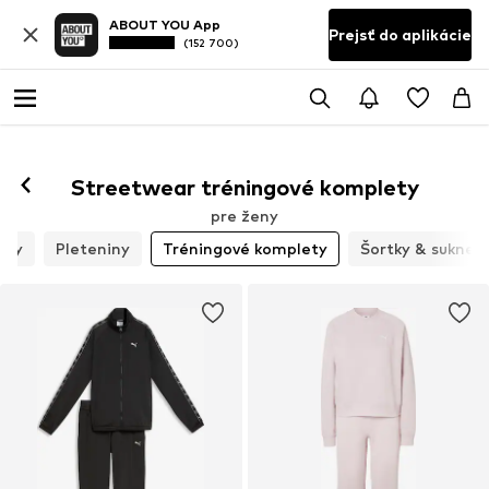
ABOUT YOU App
Prejsť do aplikácie
(152 700)
Streetwear tréningové komplety
pre ženy
opy
Pleteniny
Tréningové komplety
Šortky & sukne