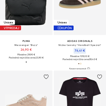
Unisex
Unisex
VÝPREDAJ
KUPÓN
PUMA
ADIDAS ORIGINALS
Messenger 'Buzz'
Nízke tenisky 'Handball Spezial'
26,90 €
76,41 €
Pôvodne: 29,90 €
Pôvodne: 109,00 €
Posledná najnižšia cena:
23,90 €
Posledná najnižšia cena:
59,43 €