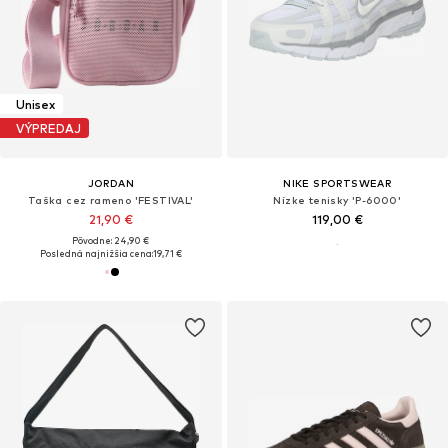
Unisex
VÝPREDAJ
JORDAN
NIKE SPORTSWEAR
Taška cez rameno 'FESTIVAL'
Nízke tenisky 'P-6000'
21,90 €
119,00 €
Pôvodne: 24,90 €
Posledná najnižšia cena:
19,71 €