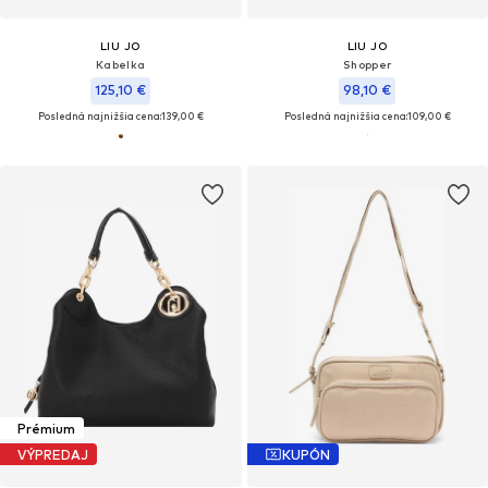
LIU JO
LIU JO
Kabelka
Shopper
125,10 €
98,10 €
Posledná najnižšia cena:
139,00 €
Posledná najnižšia cena:
109,00 €
Prémium
VÝPREDAJ
KUPÓN