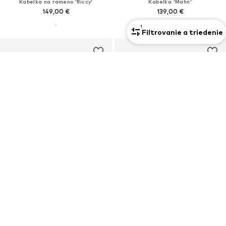
Kabelka na rameno 'Riccy'
Kabelka 'Mahn'
149,00 €
139,00 €
1
Filtrovanie a triedenie
Prémium
Prémium
VÝPREDAJ
VÝPREDAJ
LIU JO
LIU JO
Taška cez rameno 'ECS'
Taška cez rameno 'Caliwen'
74,90 €
59,90 €