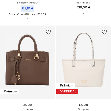
Shopper 'Arezu'
Vak 'Riccy'
139,00 €
125,10 €
Posledná najnižšia cena:
139,00 €
Prémium
Prémium
VÝPREDAJ
LIU JO
LIU JO
Kabelka
Shopper