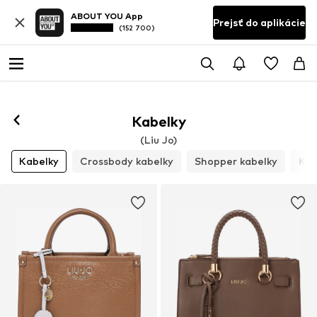
ABOUT YOU App
Prejsť do aplikácie
(152 700)
Kabelky
(Liu Jo)
Kabelky
Crossbody kabelky
Shopper kabelky
Kab