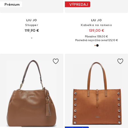
Prémium
VÝPREDAJ
LIU JO
LIU JO
Shopper
Kabelka na rameno
119,90 €
139,00 €
Pôvodne: 159,00 €
Posledná najnižšia cena:
125,10 €