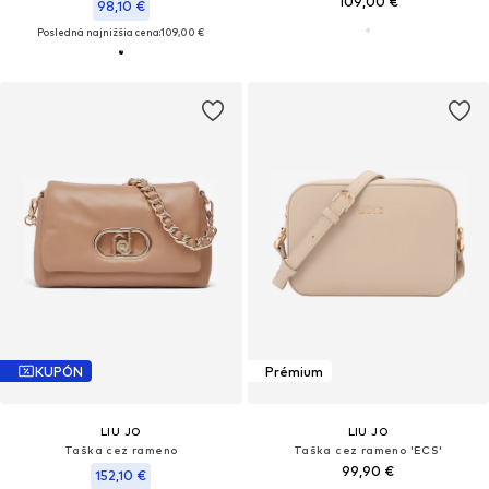
109,00 €
98,10 €
Posledná najnižšia cena:
109,00 €
KUPÓN
Prémium
LIU JO
LIU JO
Taška cez rameno
Taška cez rameno 'ECS'
99,90 €
152,10 €