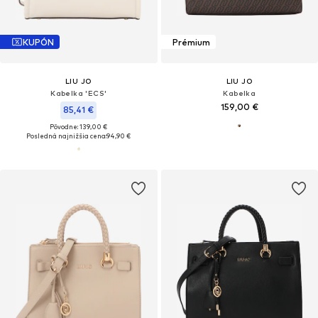
KUPÓN
Prémium
LIU JO
LIU JO
Kabelka 'ECS'
Kabelka
159,00 €
85,41 €
Pôvodne: 139,00 €
Posledná najnižšia cena:
94,90 €