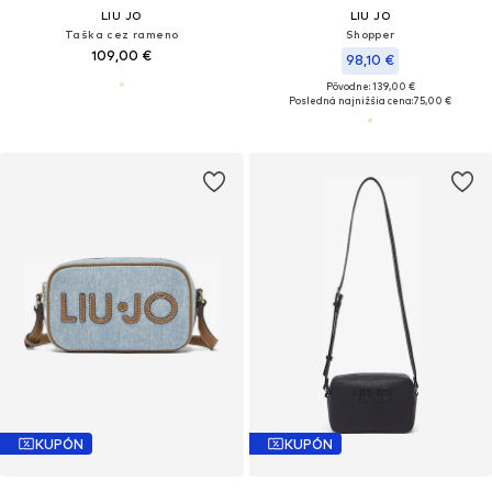
LIU JO
LIU JO
Taška cez rameno
Shopper
109,00 €
98,10 €
Pôvodne: 139,00 €
Posledná najnižšia cena:
75,00 €
KUPÓN
KUPÓN