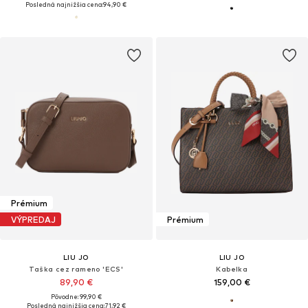
Posledná najnižšia cena:
94,90 €
Prémium
VÝPREDAJ
Prémium
LIU JO
LIU JO
Taška cez rameno 'ECS'
Kabelka
89,90 €
159,00 €
Pôvodne: 99,90 €
Posledná najnižšia cena:
71,92 €