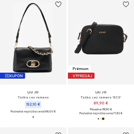
Prémium
KUPÓN
VÝPREDAJ
LIU JO
LIU JO
Taška cez rameno
Taška cez rameno 'ECS'
89,90 €
152,10 €
Pôvodne: 99,90 €
Posledná najnižšia cena:
169,00 €
Posledná najnižšia cena:
71,92 €