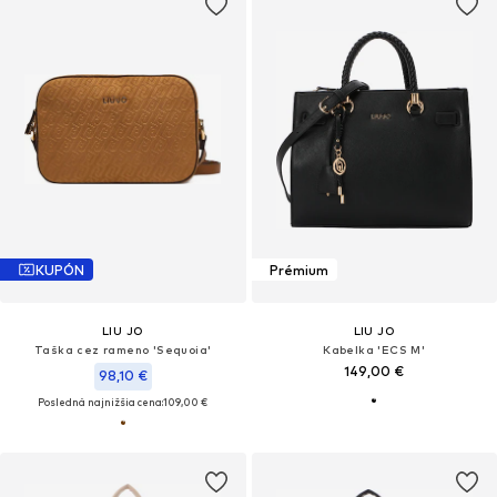
KUPÓN
Prémium
LIU JO
LIU JO
Taška cez rameno 'Sequoia'
Kabelka 'ECS M'
149,00 €
98,10 €
Posledná najnižšia cena:
109,00 €