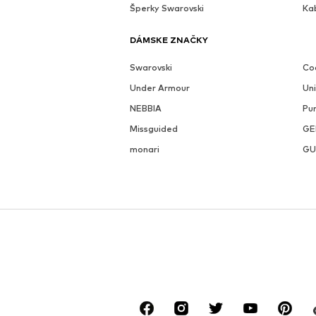
Šperky Swarovski
Ka
DÁMSKE ZNAČKY
Swarovski
Coc
Under Armour
Un
NEBBIA
Pu
Missguided
GE
monari
GU