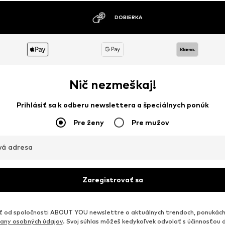
MOŽNOSŤ VRÁTENIA TOVARU DO 30
Nič nezmeškaj!
Prihlásiť sa k odberu newslettera a špeciálnych ponúk
Pre ženy
Pre mužov
vá adresa
Zaregistrovať sa
od spoločnosti ABOUT YOU newslettre o aktuálnych trendoch, ponukách
any osobných údajov
. Svoj súhlas môžeš kedykoľvek odvolať s účinnosťou 