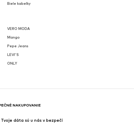
Biele kabelky
VERO MODA
Mango
Pepe Jeans
LEVI'S
ONLY
PEČNÉ NAKUPOVANIE
Tvoje dáta sú u nás v bezpečí