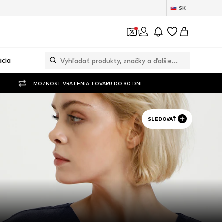
SK
1
ácia
MOŽNOSŤ VRÁTENIA TOVARU DO 30 DNÍ
SLEDOVAŤ