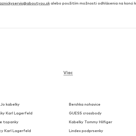
aznickyservis@aboutyou.sk
alebo použitím možnosti odhlásenia na konci
Viac
 Jo kabelky
Bershka nohavice
šky Karl Lagerfeld
GUESS crossbody
ke topanky
Kabelky Tommy Hilfiger
ty Karl Lagerfeld
Lindex podprsenky