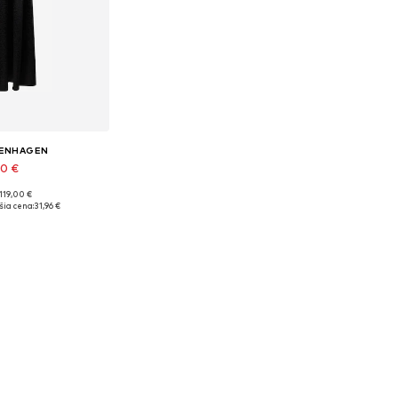
PENHAGEN
90 €
119,00 €
ľkosti: 38
šia cena:
31,96 €
o košíka