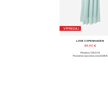
VÝPREDAJ
LOVE COPENHAGEN
89,90 €
Pôvodne: 129,00 €
Dostupné veľkosti: 38
Posledná najnižšia cena:
35,96 €
Pridať do košíka