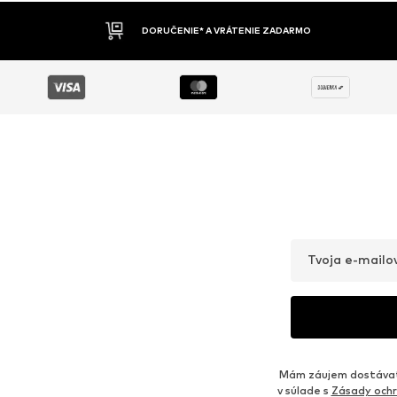
MO
DOBIERKA
Tvoja e-mailo
Mám záujem dostávať 
v súlade s
Zásady ochr