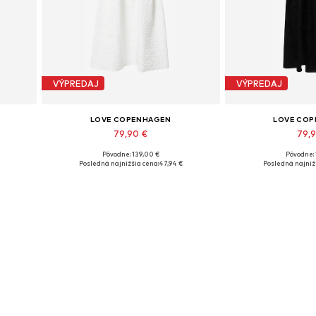
VÝPREDAJ
VÝPREDAJ
LOVE COPENHAGEN
LOVE CO
79,90 €
79,
Pôvodne: 139,00 €
Pôvodne: 
Dostupné veľkosti: 34
Dostupné ve
Posledná najnižšia cena:
47,94 €
Posledná najniž
Pridať do košíka
Pridať d