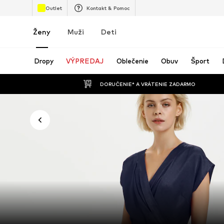
Outlet
Kontakt & Pomoc
Ženy
Muži
Deti
Dropy
VÝPREDAJ
Oblečenie
Obuv
Šport
 DORUČENIE* A VRÁTENIE ZADARMO