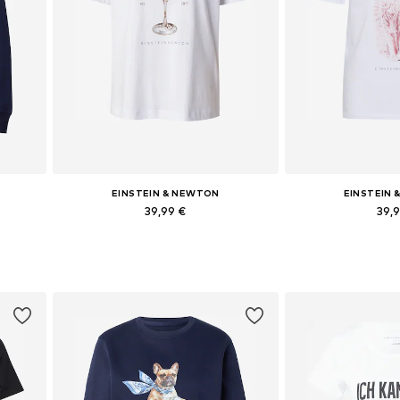
EINSTEIN & NEWTON
EINSTEIN
39,99 €
39,
Dostupné veľkosti: S, M, L, XL
Dostupné v
Pridať do košíka
Pridať d