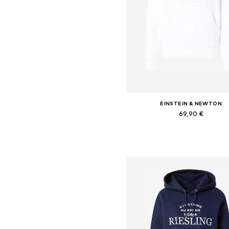
EINSTEIN & NEWTON
69,90 €
Dostupné veľkosti: XS, S, M, L,
Pridať do košíka