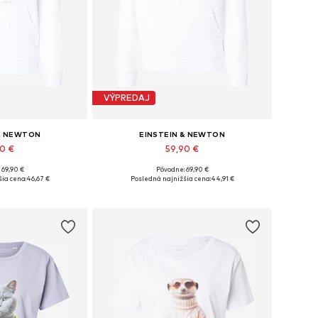
VÝPREDAJ
 & NEWTON
EINSTEIN & NEWTON
90 €
59,90 €
 69,90 €
Pôvodne: 69,90 €
i: XS, S, M, XL
Dostupné veľkosti: XS, S, M, L, XL
ia cena:
46,67 €
Posledná najnižšia cena:
44,91 €
o košíka
Pridať do košíka