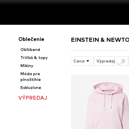
Oblečenie
EINSTEIN & NEWTON
Obľúbené
Tričká & topy
Cena
Výpredaj
Mikiny
Móda pre
plnoštíhle
Exkluzívne
VÝPREDAJ