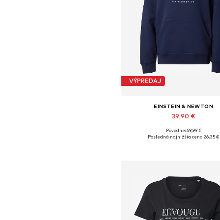
VÝPREDAJ
EINSTEIN & NEWTON
39,90 €
Pôvodne: 69,99 €
Dostupné veľkosti: M, L
Posledná najnižšia cena:
26,35 €
Pridať do košíka