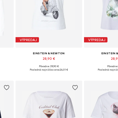
VÝPREDAJ
VÝPREDAJ
EINSTEIN & NEWTON
EINSTEIN
28,90 €
28,
Pôvodne: 39,90 €
Pôvodne:
 XL
Dostupné veľkosti: M, L
Dostupné veľko
Posledná najnižšia cena:
26,01 €
Posledná najnižš
Pridať do košíka
Pridať d