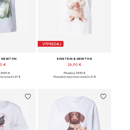
VÝPREDAJ
 & NEWTON
EINSTEIN & NEWTON
90 €
26,90 €
 39,90 €
Pôvodne: 39,90 €
sti: S, M, XL
Dostupné veľkosti: M
ia cena:
24,57 €
Posledná najnižšia cena:
24,21 €
o košíka
Pridať do košíka