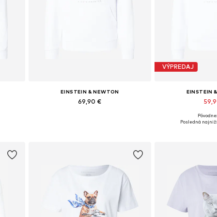
VÝPREDAJ
EINSTEIN & NEWTON
EINSTEIN
69,90 €
59,
Pôvodne:
 XL
Dostupné veľkosti: XS, S, M, L, XL
Dostupné veľkost
Posledná najnižš
Pridať do košíka
Pridať d