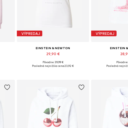
VÝPREDAJ
VÝPREDAJ
EINSTEIN & NEWTON
EINSTEIN
29,90 €
28,
Pôvodne: 39,99 €
Pôvodne:
 XL
Dostupné veľkosti: XS, S, M, L, XL
Dostupné veľkosti
Posledná najnižšia cena:
23,92 €
Posledná najnižš
Pridať do košíka
Pridať d