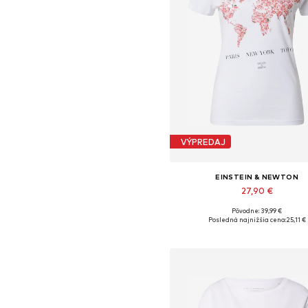
VÝPREDAJ
EINSTEIN & NEWTON
27,90 €
Pôvodne: 39,99 €
Dostupné veľkosti: XS, S, M
Posledná najnižšia cena:
25,11 €
Pridať do košíka