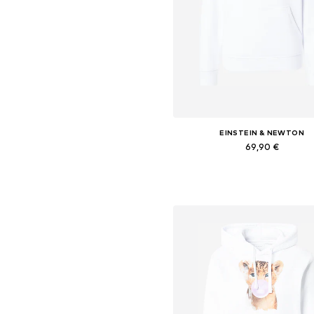
EINSTEIN & NEWTON
69,90 €
Dostupné veľkosti: XS, S, M, L,
Pridať do košíka