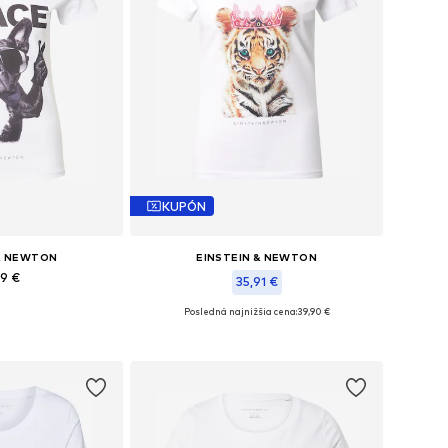
KUPÓN
 & NEWTON
EINSTEIN & NEWTON
99 €
35,91 €
Posledná najnižšia cena:
39,90 €
sti: XS, S, L
Dostupné veľkosti: M
o košíka
Pridať do košíka