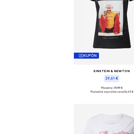
KUPÓN
EINSTEIN & NEWTON
29,61 €
Pôvodne: 39,99 €
Dostupné veľkosti: L
Posledná najnižšia cena:
16,45 €
Pridať do košíka