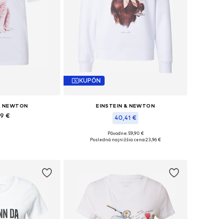
KUPÓN
 & NEWTON
EINSTEIN & NEWTON
99 €
40,41 €
eľkosti: M
Pôvodne: 59,90 €
Dostupné veľkosti: L, XL
Posledná najnižšia cena:
23,96 €
o košíka
Pridať do košíka