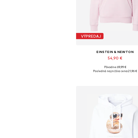
VÝPREDAJ
EINSTEIN & NEWTON
54,90 €
Pôvodne: 69,99 €
Dostupné veľkosti: XS, S, M, L,
Posledná najnižšia cena:
21,96 €
Pridať do košíka