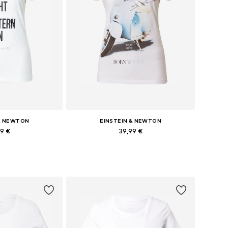
 & NEWTON
EINSTEIN & NEWTON
99 €
39,99 €
i: XS, S, L, XL
Dostupné veľkosti: L
o košíka
Pridať do košíka