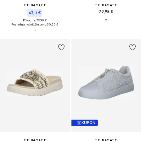
TT. BAGATT
TT. BAGATT
79,95 €
43,11 €
Pôvodne: 79,90 €
Posledná najnižšia cena:
30,20 €
KUPÓN
TT. BAGATT
TT. BAGATT