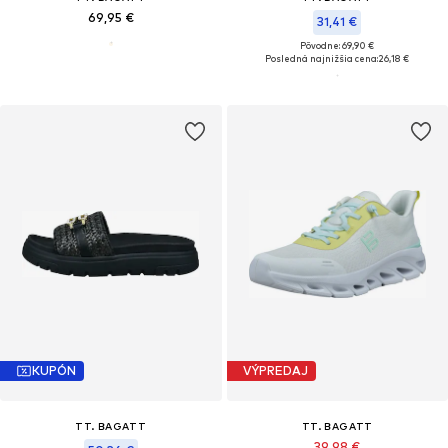
69,95 €
31,41 €
Pôvodne: 69,90 €
Posledná najnižšia cena:
26,18 €
KUPÓN
VÝPREDAJ
TT. BAGATT
TT. BAGATT
39,98 €