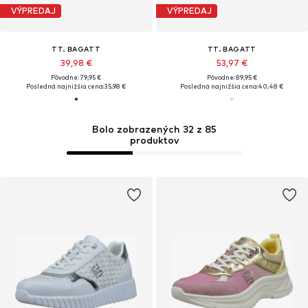
VÝPREDAJ
VÝPREDAJ
TT. BAGATT
TT. BAGATT
39,98 €
53,97 €
Pôvodne: 79,95 €
Pôvodne: 89,95 €
Posledná najnižšia cena:
35,98 €
Posledná najnižšia cena:
40,48 €
Bolo zobrazených 32 z 85
produktov