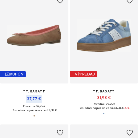
KUPÓN
VÝPREDAJ
TT. BAGATT
TT. BAGATT
31,98 €
37,77 €
Pôvodne: 79,95 €
Pôvodne: 69,95 €
Posledná najnižšia cena:
33,58 €
-4%
Posledná najnižšia cena:
33,58 €