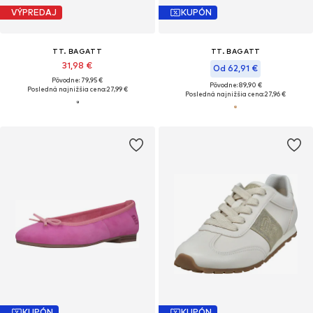
VÝPREDAJ
KUPÓN
TT. BAGATT
TT. BAGATT
31,98 €
Od 62,91 €
Pôvodne: 79,95 €
Pôvodne: 89,90 €
Posledná najnižšia cena:
27,99 €
Posledná najnižšia cena:
27,96 €
KUPÓN
KUPÓN