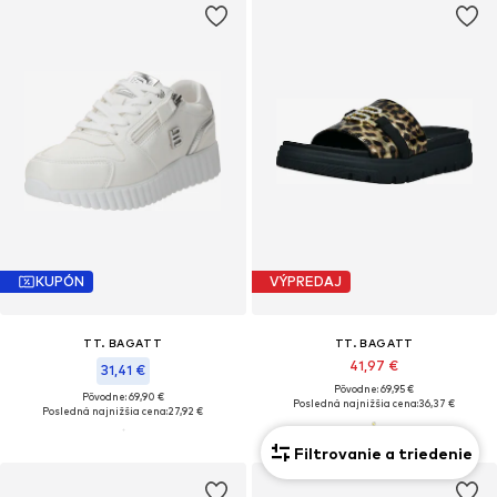
KUPÓN
VÝPREDAJ
TT. BAGATT
TT. BAGATT
41,97 €
31,41 €
Pôvodne: 69,95 €
Pôvodne: 69,90 €
Posledná najnižšia cena:
36,37 €
Posledná najnižšia cena:
27,92 €
Filtrovanie a triedenie