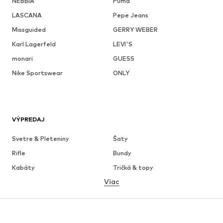
NEBBIA
Puma
LASCANA
Pepe Jeans
Missguided
GERRY WEBER
Karl Lagerfeld
LEVI'S
monari
GUESS
Nike Sportswear
ONLY
VÝPREDAJ
Svetre & Pleteniny
Šaty
Rifle
Bundy
Kabáty
Tričká & topy
Viac
Nohavice
Bielizeň
Sukne
Blúzky & tuniky
Mikiny
Saká