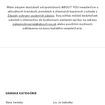
Mám záujem dostávať od spoločnosti ABOUT YOU newslettre o
aktuálnych trendoch, ponukách a zľavových kupónoch v súlade s
Zásady ochrany osobných údajov
. Svoj súhlas môžeš kedykoľvek
odvolať s účinnosťou do budúcnosti zaslaním správy na adresu
zakaznickyservis@aboutyou.sk
alebo použitím možnosti
odhlásenia na konci každého newslettera.
DÁMSKE KATEGÓRIE
Vans tenisky
Liu Jo kabelky