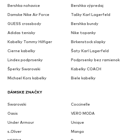
Bershka nohavice
Bershka výpredaj
Damske Nike Air Force
Tašky Karl Lagerfeld
GUESS crossbody
Bershka bundy
Adidas tenisky
Nike topanky
Kabelky Tommy Hilfiger
Birkenstock slapky
Cierne kabelky
Šaty Karl Lagerfeld
Lindex podprsenky
Podprsenky bez ramienok
Šperky Swarovski
Kabelky COACH
Michael Kors kabelky
Biele kabelky
DÁMSKE ZNAČKY
Swarovski
Coccinelle
Oasis
VERO MODA
Under Armour
Unique
s.Oliver
Mango