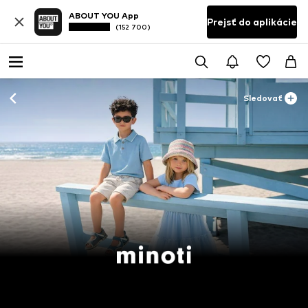
ABOUT YOU App
Prejsť do aplikácie
(152 700)
Sledovať