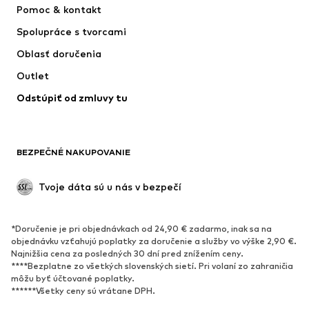
Pomoc & kontakt
Tričká & topy
Nohavice
Spolupráce s tvorcami
Bundy
Svetre & pleteniny
Oblasť doručenia
Bielizeň
Blúzky & tuniky
Outlet
Kabáty
Sukne
Odstúpiť od zmluvy tu
Plavky
Mikiny
Saká
Overaly
Móda pre plnoštíhle
Tehotenské oblečenie
BEZPEČNÉ NAKUPOVANIE
Príležitosti
Exkluzívne
Upcyklácia
Tvoje dáta sú u nás v bezpečí
OBUV
*Doručenie je pri objednávkach od 24,90 € zadarmo, inak sa na
Nové
Obľúbené
objednávku vzťahujú poplatky za doručenie a služby vo výške 2,90 €.
Najnižšia cena za posledných 30 dní pred znížením ceny.
Tenisky
Členkové čižmy
****Bezplatne zo všetkých slovenských sietí. Pri volaní zo zahraničia
Topánky na vysokom podpätku
Čižmy
môžu byť účtované poplatky.
******Všetky ceny sú vrátane DPH.
Sandále
Poltopánky