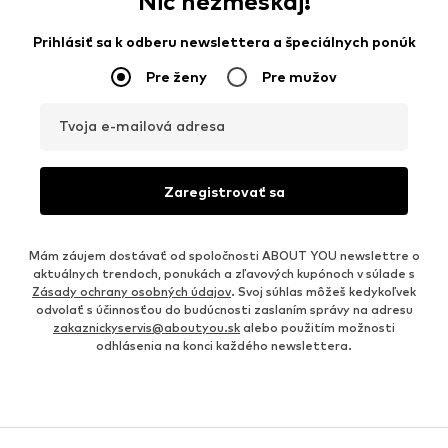
Nič nezmeškaj!
Prihlásiť sa k odberu newslettera a špeciálnych ponúk
Pre ženy
Pre mužov
Tvoja e-mailová adresa
Zaregistrovať sa
Mám záujem dostávať od spoločnosti ABOUT YOU newslettre o
aktuálnych trendoch, ponukách a zľavových kupónoch v súlade s
Zásady ochrany osobných údajov
. Svoj súhlas môžeš kedykoľvek
odvolať s účinnosťou do budúcnosti zaslaním správy na adresu
zakaznickyservis@aboutyou.sk
alebo použitím možnosti
odhlásenia na konci každého newslettera.