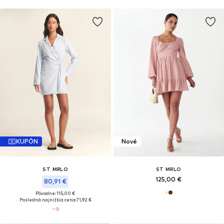
KUPÓN
Nové
ST MRLO
ST MRLO
125,00 €
80,91 €
Pôvodne: 115,00 €
Posledná najnižšia cena:
71,92 €