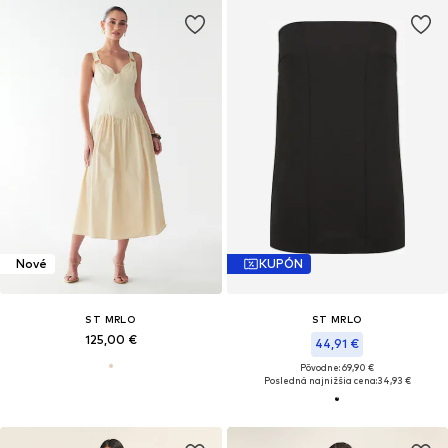
Nové
KUPÓN
ST MRLO
ST MRLO
125,00 €
44,91 €
Pôvodne: 69,90 €
Posledná najnižšia cena:
34,93 €