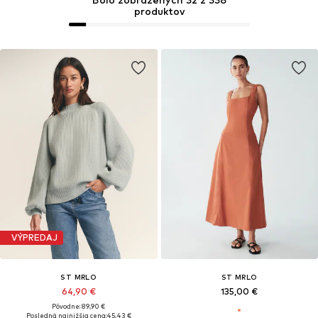
produktov
VÝPREDAJ
ST MRLO
ST MRLO
64,90 €
135,00 €
Pôvodne: 89,90 €
Posledná najnižšia cena:
45,43 €