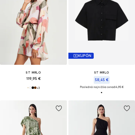
KUPÓN
ST MRLO
ST MRLO
119,95 €
58,45 €
Posledná najnižšia cena:
64,95 €
+
3