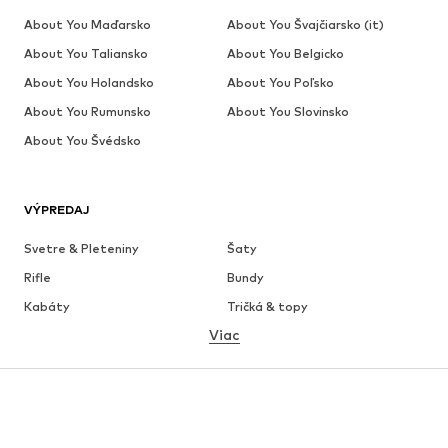
About You Maďarsko
About You Švajčiarsko (it)
About You Taliansko
About You Belgicko
About You Holandsko
About You Poľsko
About You Rumunsko
About You Slovinsko
About You Švédsko
VÝPREDAJ
Svetre & Pleteniny
Šaty
Rifle
Bundy
Kabáty
Tričká & topy
Viac
Nohavice
Bielizeň
Sukne
Blúzky & tuniky
Mikiny
Saká
Plavky
Overaly