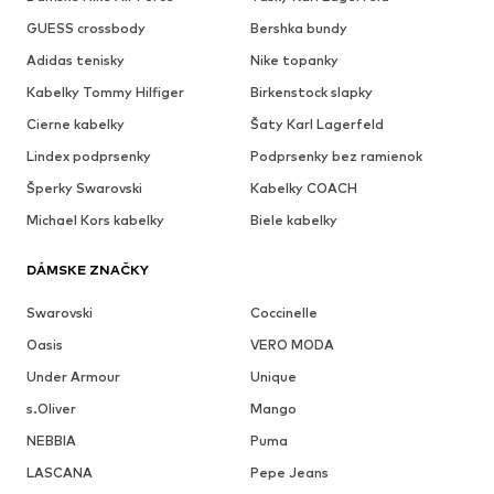
GUESS crossbody
Bershka bundy
Adidas tenisky
Nike topanky
Kabelky Tommy Hilfiger
Birkenstock slapky
Cierne kabelky
Šaty Karl Lagerfeld
Lindex podprsenky
Podprsenky bez ramienok
Šperky Swarovski
Kabelky COACH
Michael Kors kabelky
Biele kabelky
DÁMSKE ZNAČKY
Swarovski
Coccinelle
Oasis
VERO MODA
Under Armour
Unique
s.Oliver
Mango
NEBBIA
Puma
LASCANA
Pepe Jeans