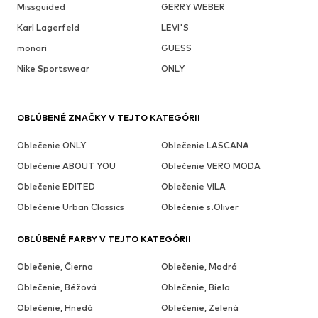
Missguided
GERRY WEBER
Karl Lagerfeld
LEVI'S
monari
GUESS
Nike Sportswear
ONLY
OBĽÚBENÉ ZNAČKY V TEJTO KATEGÓRII
Oblečenie ONLY
Oblečenie LASCANA
Oblečenie ABOUT YOU
Oblečenie VERO MODA
Oblečenie EDITED
Oblečenie VILA
Oblečenie Urban Classics
Oblečenie s.Oliver
OBĽÚBENÉ FARBY V TEJTO KATEGÓRII
Oblečenie, Čierna
Oblečenie, Modrá
Oblečenie, Béžová
Oblečenie, Biela
Oblečenie, Hnedá
Oblečenie, Zelená