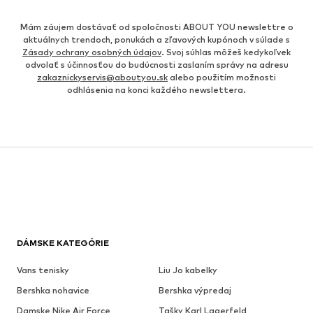
Mám záujem dostávať od spoločnosti ABOUT YOU newslettre o
aktuálnych trendoch, ponukách a zľavových kupónoch v súlade s
Zásady ochrany osobných údajov
. Svoj súhlas môžeš kedykoľvek
odvolať s účinnosťou do budúcnosti zaslaním správy na adresu
zakaznickyservis@aboutyou.sk
alebo použitím možnosti
odhlásenia na konci každého newslettera.
DÁMSKE KATEGÓRIE
Vans tenisky
Liu Jo kabelky
Bershka nohavice
Bershka výpredaj
Damske Nike Air Force
Tašky Karl Lagerfeld