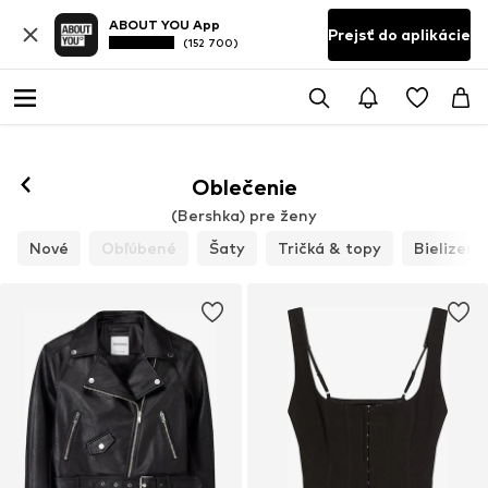
ABOUT YOU App
Prejsť do aplikácie
(152 700)
Oblečenie
(Bershka) pre ženy
Nové
Obľúbené
Šaty
Tričká & topy
Bielizeň