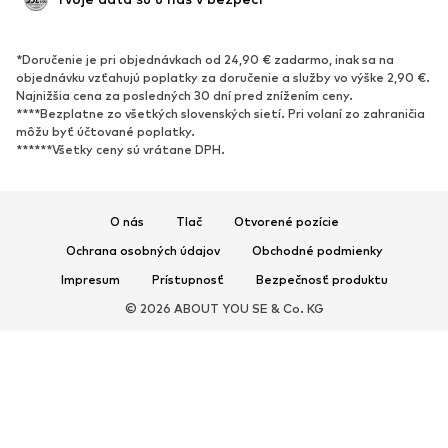
OBUV
*Doručenie je pri objednávkach od 24,90 € zadarmo, inak sa na
Nové
Obľúbené
objednávku vzťahujú poplatky za doručenie a služby vo výške 2,90 €.
Najnižšia cena za posledných 30 dní pred znížením ceny.
Tenisky
Členkové čižmy
****Bezplatne zo všetkých slovenských sietí. Pri volaní zo zahraničia
Topánky na vysokom podpätku
Čižmy
môžu byť účtované poplatky.
******Všetky ceny sú vrátane DPH.
Sandále
Poltopánky
Športová obuv
Baleríny
Šľapky
Papuče
O nás
Tlač
Otvorené pozície
Exkluzívne
Ochrana osobných údajov
Obchodné podmienky
Impresum
Prístupnosť
Bezpečnosť produktu
ŠPORT
© 2026 ABOUT YOU SE & Co. KG
Športové oblečenie
Druhy športov
Športová obuv
Športové batohy a tašky
Športové doplnky
DOPLNKY