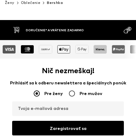
Ženy
Oblečenie
Bershka
MOŽNOSŤ VR
DOBIERKA
DNÍ
Nič nezmeškaj!
Prihlásiť sa k odberu newslettera a špeciálnych ponúk
Pre ženy
Pre mužov
Tvoja e-mailová adresa
Zaregistrovať sa