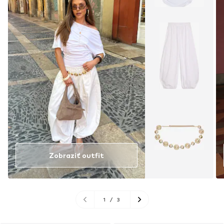
Zobraziť outfit
1
/
3