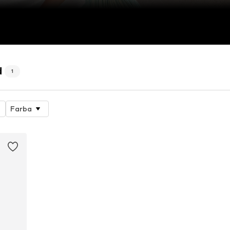
d
1
Farba