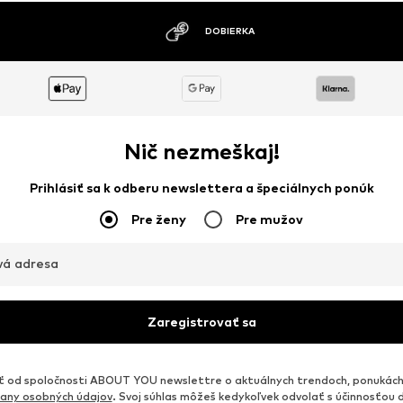
MOŽNOSŤ VRÁTENIA TOVARU DO 30 DNÍ
Nič nezmeškaj!
Prihlásiť sa k odberu newslettera a špeciálnych ponúk
Pre ženy
Pre mužov
vá adresa
Zaregistrovať sa
od spoločnosti ABOUT YOU newslettre o aktuálnych trendoch, ponukách
any osobných údajov
. Svoj súhlas môžeš kedykoľvek odvolať s účinnosťou 