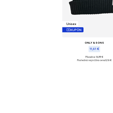
Unisex
KUPÓN
ONLY & SONS
11,61 €
Pôvodne: 16,99 €
Dostupné veľkosti: 55-60
Posledná najnižšia cena:
5,16 €
Pridať do košíka