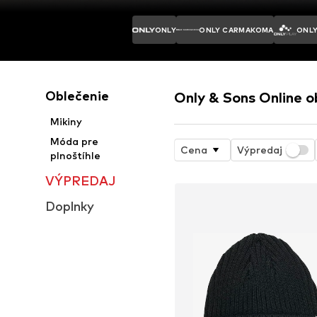
ONLY
ONLY CARMAKOMA
ONLY
Oblečenie
Only & Sons Online 
Mikiny
Móda pre
Cena
Výpredaj
plnoštíhle
VÝPREDAJ
Doplnky