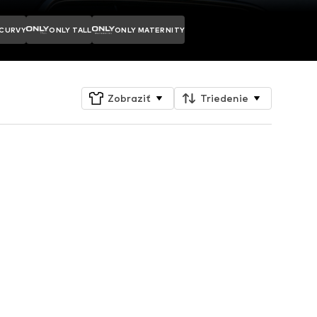
 CURVY
ONLY TALL
ONLY MATERNITY
Zobraziť
Triedenie