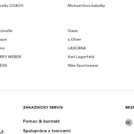
belky COACH
Michael Kors kabelky
cinelle
Oasis
ique
s.Oliver
ma
LASCANA
RRY WEBER
Karl Lagerfeld
ESS
Nike Sportswear
ZÁKAZNÍCKY SERVIS
BEZ
Pomoc & kontakt
Spolupráce s tvorcami