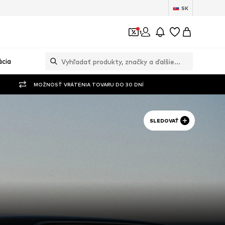
SK
1
ácia
MOŽNOSŤ VRÁTENIA TOVARU DO 30 DNÍ
SLEDOVAŤ