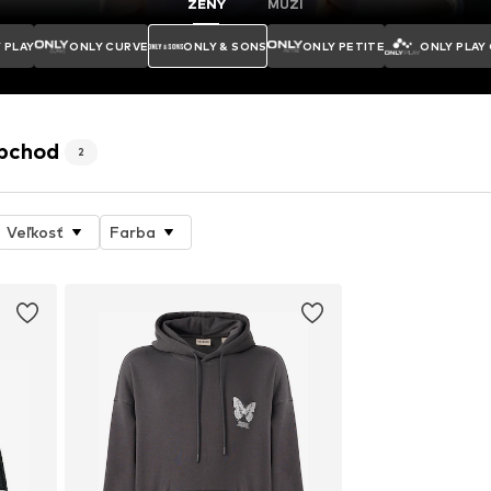
ŽENY
MUŽI
 PLAY
ONLY CURVE
ONLY & SONS
ONLY PETITE
ONLY PLAY
obchod
2
Veľkosť
Farba