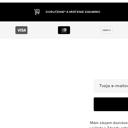
DOBIERKA
Tvoja e-mailo
Mám záujem dostávať 
v súlade s
Zásady ochr