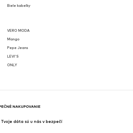
Biele kabelky
VERO MODA
Mango
Pepe Jeans
LEVI'S
ONLY
PEČNÉ NAKUPOVANIE
Tvoje dáta sú u nás v bezpečí