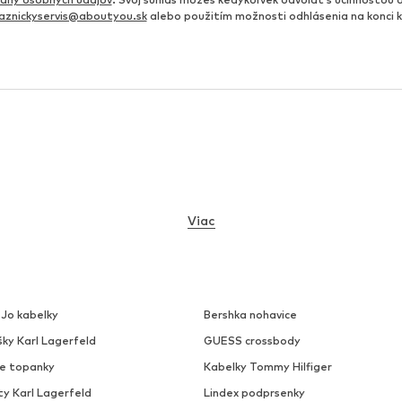
aznickyservis@aboutyou.sk
alebo použitím možnosti odhlásenia na konci
Viac
 Jo kabelky
Bershka nohavice
šky Karl Lagerfeld
GUESS crossbody
ke topanky
Kabelky Tommy Hilfiger
ty Karl Lagerfeld
Lindex podprsenky