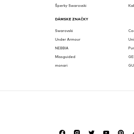
Šperky Swarovski
Ka
DÁMSKE ZNAČKY
Swarovski
Coc
Under Armour
Un
NEBBIA
Pu
Missguided
GE
monari
GU