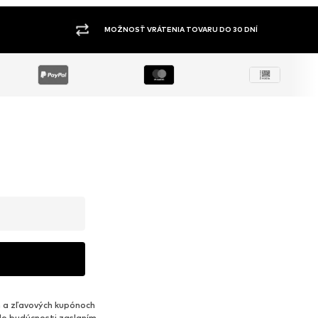
ŠIROKÝ SORTIMENT
 a zľavových kupónoch
do budúcnosti zaslaním