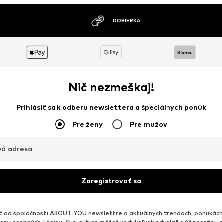
MOŽNOSŤ VRÁTENIA TOVARU DO 30 DNÍ
Nič nezmeškaj!
Prihlásiť sa k odberu newslettera a špeciálnych ponúk
Pre ženy
Pre mužov
vá adresa
Zaregistrovať sa
od spoločnosti ABOUT YOU newslettre o aktuálnych trendoch, ponukách
any osobných údajov
. Svoj súhlas môžeš kedykoľvek odvolať s účinnosťou 