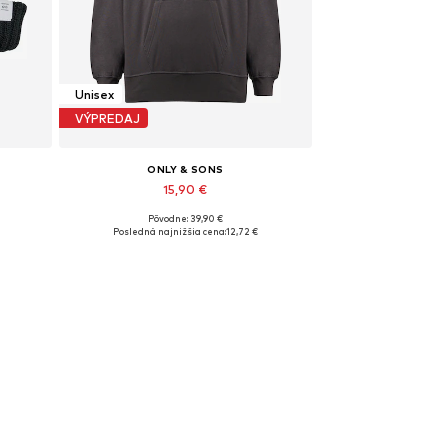
Unisex
VÝPREDAJ
ONLY & SONS
15,90 €
Pôvodne: 39,90 €
Dostupné veľkosti: XXL
Posledná najnižšia cena:
12,72 €
Pridať do košíka