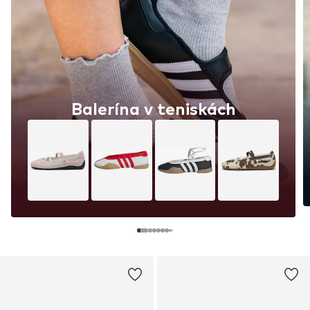
Balerína v teniskách