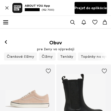
ABOUT YOU App
Prejsť do aplikácie
(152 700)
Obuv
pre ženy vo výpredaji
Členkové čižmy
Čižmy
Tenisky
Topánky na vyso