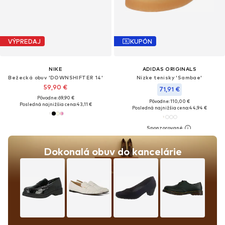
VÝPREDAJ
KUPÓN
NIKE
ADIDAS ORIGINALS
Bežecká obuv 'DOWNSHIFTER 14'
Nízke tenisky 'Sambae'
59,90 €
71,91 €
Pôvodne: 69,90 €
Pôvodne: 110,00 €
Posledná najnižšia cena:
43,11 €
Posledná najnižšia cena:
44,94 €
Dokonalá obuv do kancelárie