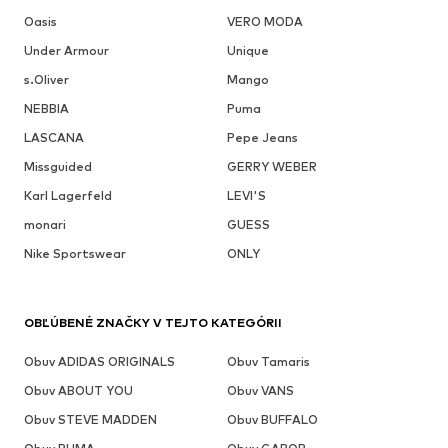
Oasis
VERO MODA
Under Armour
Unique
s.Oliver
Mango
NEBBIA
Puma
LASCANA
Pepe Jeans
Missguided
GERRY WEBER
Karl Lagerfeld
LEVI'S
monari
GUESS
Nike Sportswear
ONLY
OBĽÚBENÉ ZNAČKY V TEJTO KATEGÓRII
Obuv ADIDAS ORIGINALS
Obuv Tamaris
Obuv ABOUT YOU
Obuv VANS
Obuv STEVE MADDEN
Obuv BUFFALO