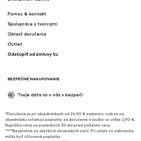
Šaty
Rifle
Pomoc & kontakt
Tričká & topy
Nohavice
Spolupráce s tvorcami
Bundy
Svetre & pleteniny
Oblasť doručenia
Bielizeň
Blúzky & tuniky
Outlet
Kabáty
Sukne
Odstúpiť od zmluvy tu
Plavky
Mikiny
Saká
Overaly
Móda pre plnoštíhle
Tehotenské oblečenie
BEZPEČNÉ NAKUPOVANIE
Príležitosti
Exkluzívne
Upcyklácia
Tvoje dáta sú u nás v bezpečí
OBUV
*Doručenie je pri objednávkach od 24,90 € zadarmo, inak sa na
Nové
Obľúbené
objednávku vzťahujú poplatky za doručenie a služby vo výške 2,90 €.
Najnižšia cena za posledných 30 dní pred znížením ceny.
Tenisky
Členkové čižmy
****Bezplatne zo všetkých slovenských sietí. Pri volaní zo zahraničia
Topánky na vysokom podpätku
Čižmy
môžu byť účtované poplatky.