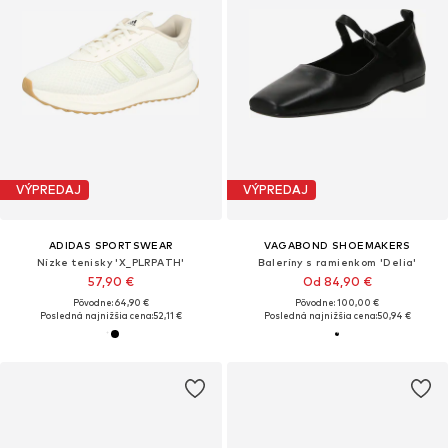
VÝPREDAJ
VÝPREDAJ
ADIDAS SPORTSWEAR
VAGABOND SHOEMAKERS
Nízke tenisky 'X_PLRPATH'
Baleríny s ramienkom 'Delia'
57,90 €
Od 84,90 €
Pôvodne: 64,90 €
Pôvodne: 100,00 €
Posledná najnižšia cena:
52,11 €
Posledná najnižšia cena:
50,94 €