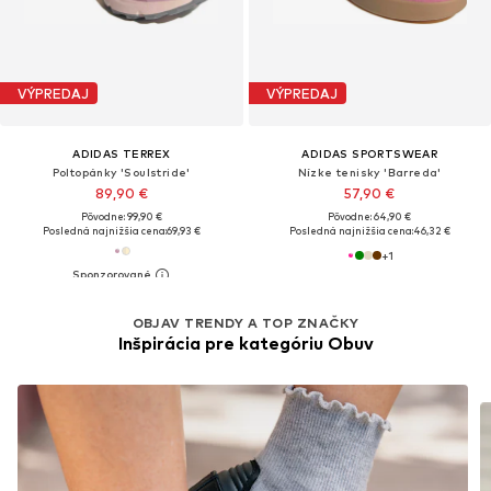
VÝPREDAJ
VÝPREDAJ
ADIDAS TERREX
ADIDAS SPORTSWEAR
Poltopánky 'Soulstride'
Nízke tenisky 'Barreda'
89,90 €
57,90 €
Pôvodne: 99,90 €
Pôvodne: 64,90 €
Posledná najnižšia cena:
69,93 €
Posledná najnižšia cena:
46,32 €
+
1
OBJAV TRENDY A TOP ZNAČKY
Inšpirácia pre kategóriu Obuv