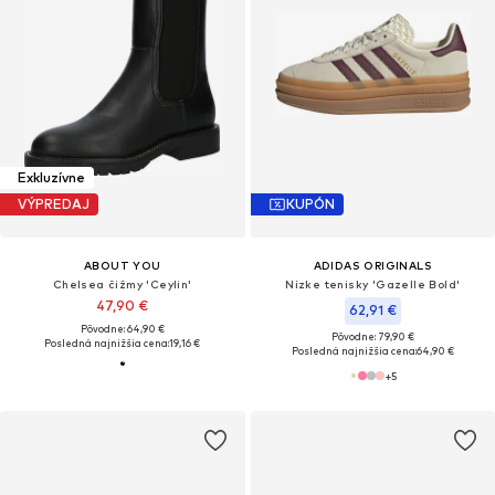
Exkluzívne
VÝPREDAJ
KUPÓN
ABOUT YOU
ADIDAS ORIGINALS
Chelsea čižmy 'Ceylin'
Nízke tenisky 'Gazelle Bold'
47,90 €
62,91 €
Pôvodne: 64,90 €
Pôvodne: 79,90 €
Posledná najnižšia cena:
19,16 €
Posledná najnižšia cena:
64,90 €
+
5