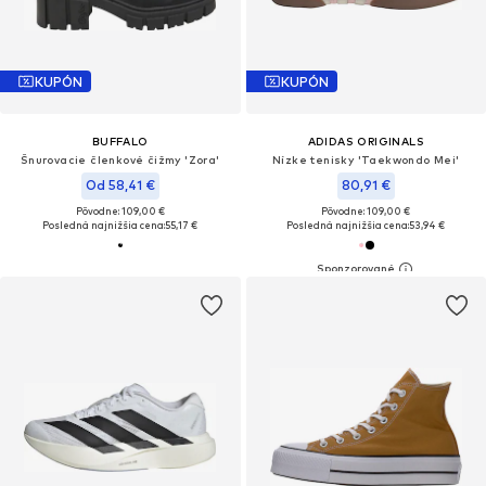
KUPÓN
KUPÓN
BUFFALO
ADIDAS ORIGINALS
Šnurovacie členkové čižmy 'Zora'
Nízke tenisky 'Taekwondo Mei'
Od 58,41 €
80,91 €
Pôvodne: 109,00 €
Pôvodne: 109,00 €
Posledná najnižšia cena:
55,17 €
Posledná najnižšia cena:
53,94 €