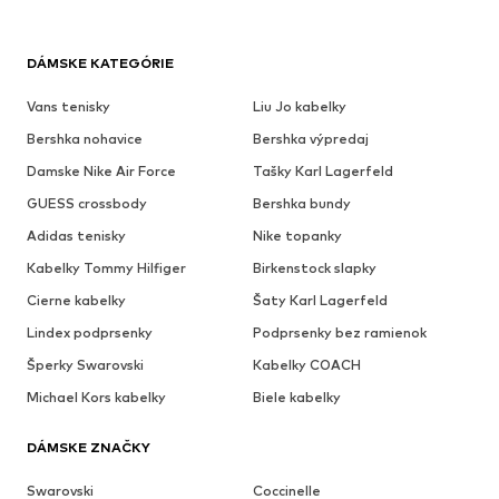
DÁMSKE KATEGÓRIE
Vans tenisky
Liu Jo kabelky
Bershka nohavice
Bershka výpredaj
Damske Nike Air Force
Tašky Karl Lagerfeld
GUESS crossbody
Bershka bundy
Adidas tenisky
Nike topanky
Kabelky Tommy Hilfiger
Birkenstock slapky
Cierne kabelky
Šaty Karl Lagerfeld
Lindex podprsenky
Podprsenky bez ramienok
Šperky Swarovski
Kabelky COACH
Michael Kors kabelky
Biele kabelky
DÁMSKE ZNAČKY
Swarovski
Coccinelle