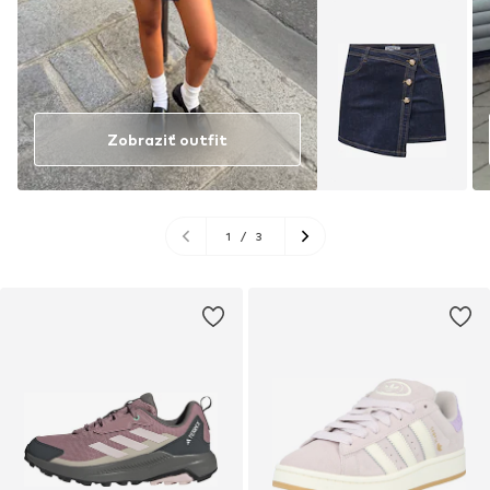
Zobraziť outfit
1
/
3