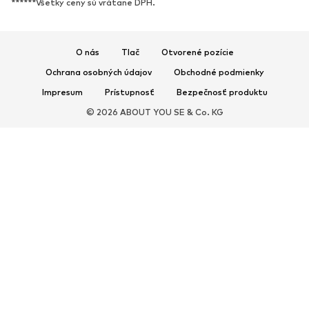
******Všetky ceny sú vrátane DPH.
Sandále
Poltopánky
Športová obuv
Baleríny
Šľapky
Papuče
O nás
Tlač
Otvorené pozície
Exkluzívne
Ochrana osobných údajov
Obchodné podmienky
Impresum
Prístupnosť
Bezpečnosť produktu
ŠPORT
© 2026 ABOUT YOU SE & Co. KG
Športové oblečenie
Druhy športov
Športová obuv
Športové batohy a tašky
Športové doplnky
DOPLNKY
Nové
Tašky & batohy
Bižutéria
Šály & šatky
Klobúky & čiapky
Opasky
Peňaženky & púzdra
Slnečné okuliare
Hodinky
Bytové doplnky