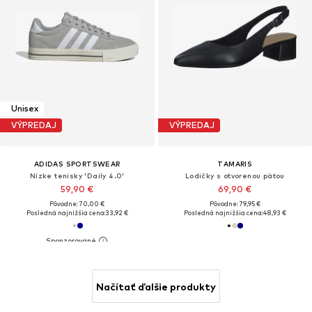
Unisex
VÝPREDAJ
VÝPREDAJ
ADIDAS SPORTSWEAR
TAMARIS
Nízke tenisky 'Daily 4.0'
Lodičky s otvorenou pätou
59,90 €
69,90 €
Pôvodne: 70,00 €
Pôvodne: 79,95 €
Posledná najnižšia cena:
33,92 €
Posledná najnižšia cena:
48,93 €
Načítať ďalšie produkty