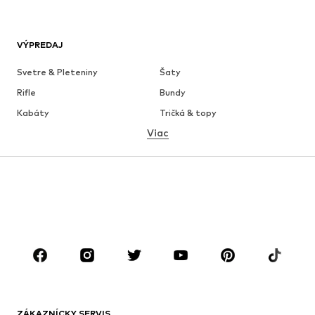
VÝPREDAJ
Svetre & Pleteniny
Šaty
Rifle
Bundy
Kabáty
Tričká & topy
Viac
Nohavice
Bielizeň
Sukne
Blúzky & tuniky
Mikiny
Saká
Plavky
Overaly
Móda pre plnoštíhle
Tehotenské oblečenie
Obuv
Sport
Doplnky
Premium
OBLEČENIE
ZÁKAZNÍCKY SERVIS
Nové
Obľúbené