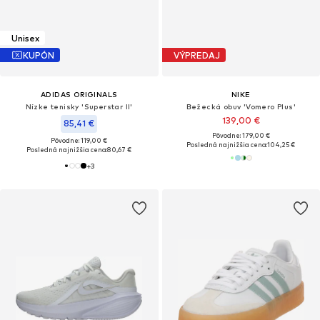
Unisex
KUPÓN
VÝPREDAJ
ADIDAS ORIGINALS
NIKE
Nízke tenisky 'Superstar II'
Bežecká obuv 'Vomero Plus'
139,00 €
85,41 €
Pôvodne: 179,00 €
Pôvodne: 119,00 €
Posledná najnižšia cena:
104,25 €
Posledná najnižšia cena:
80,67 €
+
3