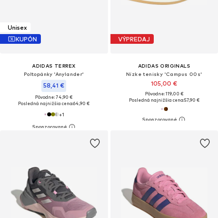
Unisex
KUPÓN
VÝPREDAJ
ADIDAS TERREX
ADIDAS ORIGINALS
Poltopánky 'Anylander'
Nízke tenisky 'Campus 00s'
105,00 €
58,41 €
Pôvodne: 119,00 €
Pôvodne: 74,90 €
Posledná najnižšia cena:
57,90 €
Posledná najnižšia cena:
64,90 €
+
1