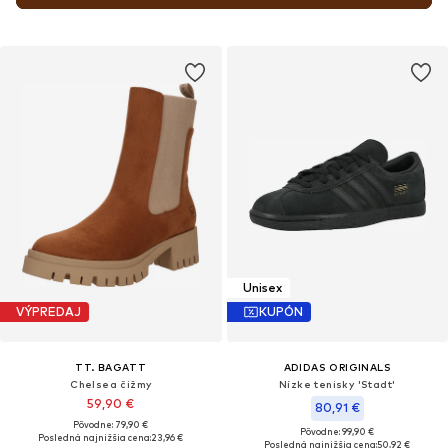
Unisex
VÝPREDAJ
KUPÓN
TT. BAGATT
ADIDAS ORIGINALS
Chelsea čižmy
Nízke tenisky 'Stadt'
59,90 €
80,91 €
Pôvodne: 79,90 €
Pôvodne: 99,90 €
Posledná najnižšia cena:
23,96 €
Posledná najnižšia cena:
50,92 €