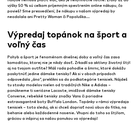
výšky 50 % sú celkom príjemným spestrením online nákupu, čo
povieš? Sme presvedčení, že nákupu v našom výpredaji by
neodolala ani Pretty Woman či Popoluška...
Výpredaj topánok na šport a
voľný čas
Pohyb a šport je fenoménom dnešnej doby a voľný čas zasa
komoditou, ktorej nie je nikdy dosť. Zrkadlí sa aktívny životný štýl
aj na tvojom outfite? Máš rada pohodlie a šmrnc, ktoré dokážu
poskytnúť jedine dámske tenisky? Ak si v oboch prípadoch
odpovedala „áno“, preklikni sa do podkategórie tenisiek. Nájdeš
tu stovky modelov nielen od tradičných Nike a Adidas –
ponúkneme ti seriózne Lacoste, imidžové dámske tenisky
Converse, rebelské tenisky značky Vans či poriadne
extravagantné boty Buffalo London. Topánky v rámci výpredaja
tenisiek – toto sleduj, ak si chceš dopriať novú obuv do fitka, na
behanie alebo každodenné nosenie. Vhupni do toho so štýlom,
gráciou a inšpiruj sa našou ponukou vo výpredaji!