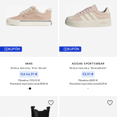
KUPÓN
KUPÓN
VANS
ADIDAS SPORTSWEAR
Nízke tenisky 'Knu Skool'
Nízke tenisky 'Streettalk'
Od 44,91 €
53,91 €
Pôvodne: 105,00 €
Pôvodne: 69,90 €
Posledná najnižšia cena:
39,92 €
Posledná najnižšia cena:
53,91 €