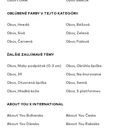
Obuv PUMA
Obuv GABOR
OBĽÚBENÉ FARBY V TEJTO KATEGÓRII
Obuv, Hnedá
Obuv, Béžová
Obuv, Sivá
Obuv, Zelená
Obuv, Červená
Obuv, Fialová
ĎALŠIE ZAUJÍMAVÉ TÉMY
Obuv, Nízky podpätok (0-3 cm)
Obuv, Okrúhla špička
Obuv, 39
Obuv, Na šnurovanie
Obuv, Otvorená špička
Obuv, Semiš
Obuv, Hladká koža
Obuv, S platformou
ABOUT YOU X INTERNATIONAL
About You Bulharsko
About You Česko
About You Dánsko
About You Rakúsko