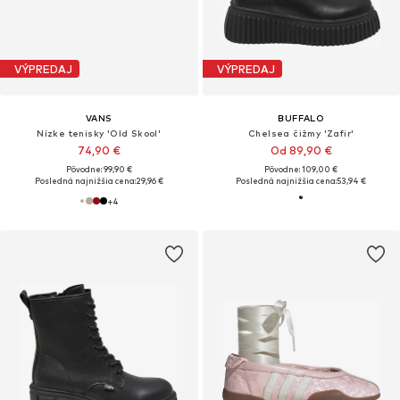
VÝPREDAJ
VÝPREDAJ
VANS
BUFFALO
Nízke tenisky 'Old Skool'
Chelsea čižmy 'Zafir'
74,90 €
Od 89,90 €
Pôvodne: 99,90 €
Pôvodne: 109,00 €
Posledná najnižšia cena:
29,96 €
Posledná najnižšia cena:
53,94 €
+
4