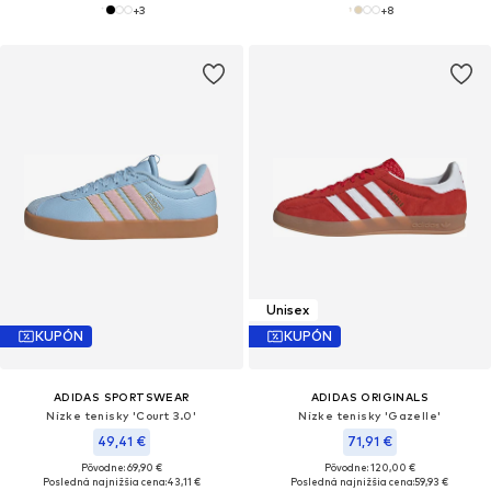
+
3
+
8
Unisex
KUPÓN
KUPÓN
ADIDAS SPORTSWEAR
ADIDAS ORIGINALS
Nízke tenisky 'Court 3.0'
Nízke tenisky 'Gazelle'
49,41 €
71,91 €
Pôvodne: 69,90 €
Pôvodne: 120,00 €
Posledná najnižšia cena:
43,11 €
Posledná najnižšia cena:
59,93 €