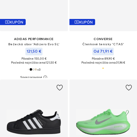
KUPÓN
KUPÓN
ADIDAS PERFORMANCE
CONVERSE
Bežecká obuv 'Adizero Evo SL'
Členkové tenisky 'CTAS'
121,50 €
Od 71,91 €
Pôvodne: 150,00 €
Pôvodne: 89,90 €
Posledná najnižšia cena:
121,50 €
Posledná najnižšia cena:
31,96 €
+
3