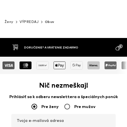
Ženy
VÝPREDAJ
Obuv
MOŽNOSŤ VR
DOBIERKA
DNÍ
Nič nezmeškaj!
Prihlásiť sa k odberu newslettera a špeciálnych ponúk
Pre ženy
Pre mužov
Tvoja e-mailová adresa