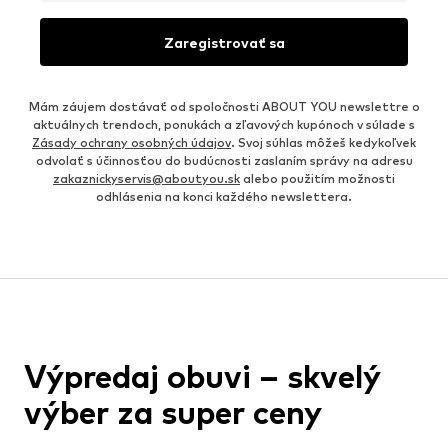
Zaregistrovať sa
Mám záujem dostávať od spoločnosti ABOUT YOU newslettre o
aktuálnych trendoch, ponukách a zľavových kupónoch v súlade s
Zásady ochrany osobných údajov
. Svoj súhlas môžeš kedykoľvek
odvolať s účinnosťou do budúcnosti zaslaním správy na adresu
zakaznickyservis@aboutyou.sk
alebo použitím možnosti
odhlásenia na konci každého newslettera.
Výpredaj obuvi – skvelý
výber za super ceny