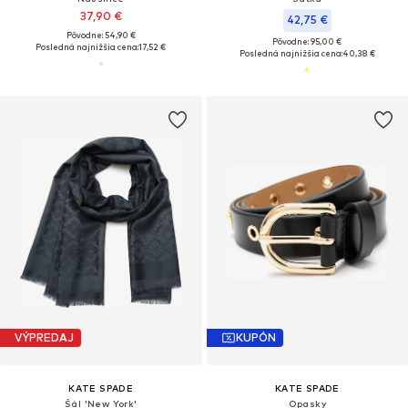
37,90 €
42,75 €
Pôvodne: 54,90 €
Pôvodne: 95,00 €
Posledná najnižšia cena:
17,52 €
Posledná najnižšia cena:
40,38 €
VÝPREDAJ
KUPÓN
KATE SPADE
KATE SPADE
Šál 'New York'
Opasky