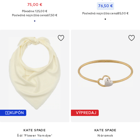
75,00 €
76,50 €
Pôvodne: 125,00 €
Posledná najnižšia cena:
85,00 €
Posledná najnižšia cena:
67,50 €
KUPÓN
VÝPREDAJ
KATE SPADE
KATE SPADE
Šál 'Flower Yarndye'
Náramok