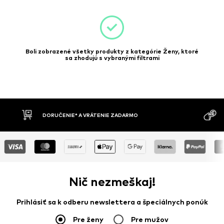
Boli zobrazené všetky produkty z kategórie Ženy, ktoré
sa zhodujú s vybranými filtrami
MOŽNOSŤ VR
DOBIERKA
DNÍ
Nič nezmeškaj!
Prihlásiť sa k odberu newslettera a špeciálnych ponúk
Pre ženy
Pre mužov