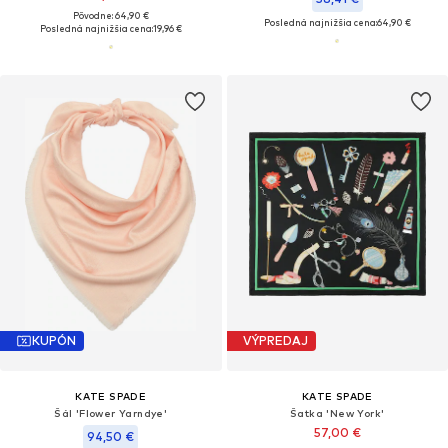
Pôvodne: 64,90 €
Posledná najnižšia cena:
64,90 €
Posledná najnižšia cena:
19,96 €
KUPÓN
VÝPREDAJ
KATE SPADE
KATE SPADE
Šál 'Flower Yarndye'
Šatka 'New York'
57,00 €
94,50 €