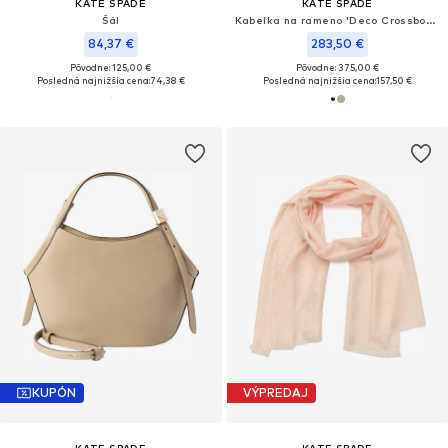
KATE SPADE
KATE SPADE
Šál
Kabelka na rameno 'Deco Crossbody Tote Bag'
84,37 €
283,50 €
Pôvodne: 125,00 €
Pôvodne: 375,00 €
Posledná najnižšia cena:
74,38 €
Posledná najnižšia cena:
157,50 €
KUPÓN
VÝPREDAJ
KATE SPADE
KATE SPADE