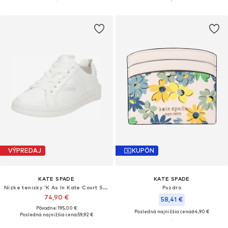
VÝPREDAJ
KUPÓN
KATE SPADE
KATE SPADE
Nízke tenisky 'K As In Kate Court Sneaker'
Puzdro
74,90 €
58,41 €
Pôvodne: 195,00 €
Posledná najnižšia cena:
64,90 €
Posledná najnižšia cena:
59,92 €