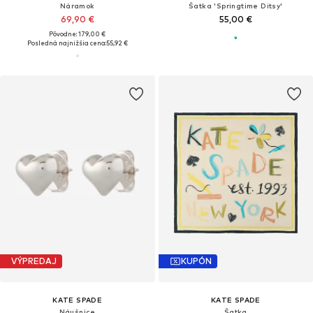
Náramok
Šatka 'Springtime Ditsy'
69,90 €
55,00 €
Pôvodne: 179,00 €
Posledná najnižšia cena:
55,92 €
VÝPREDAJ
KUPÓN
KATE SPADE
KATE SPADE
Náušnice
Šatka