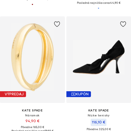
Posledná najnižšia cena:
44,90 €
VÝPREDAJ
KUPÓN
KATE SPADE
KATE SPADE
Náramok
Nízke tenisky
94,90 €
116,10 €
Pôvodne: 165,00 €
Pôvodne: 325,00 €
Posledná najnižšia cena:
59,93 €