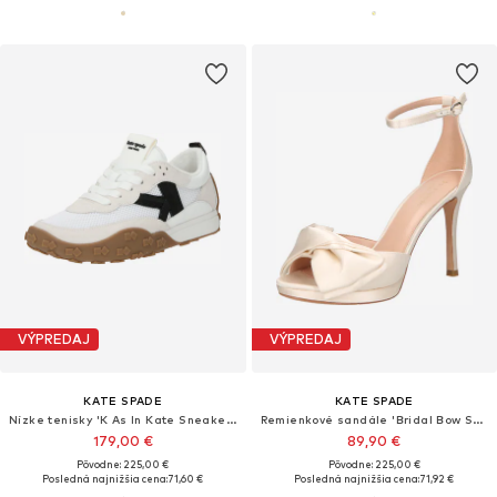
VÝPREDAJ
VÝPREDAJ
KATE SPADE
KATE SPADE
Nízke tenisky 'K As In Kate Sneakers'
Remienkové sandále 'Bridal Bow Sandals'
179,00 €
89,90 €
Pôvodne: 225,00 €
Pôvodne: 225,00 €
Posledná najnižšia cena:
71,60 €
Posledná najnižšia cena:
71,92 €