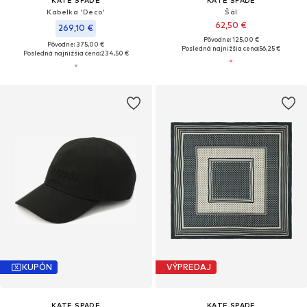
Kabelka 'Deco'
Šál
62,50 €
269,10 €
Pôvodne: 125,00 €
Pôvodne: 375,00 €
Posledná najnižšia cena:
56,25 €
Posledná najnižšia cena:
234,50 €
KUPÓN
VÝPREDAJ
KATE SPADE
KATE SPADE