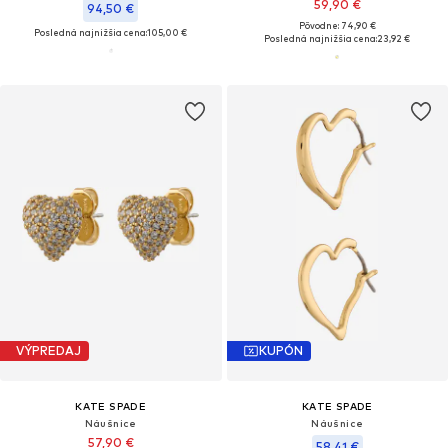
59,90 €
94,50 €
Pôvodne: 74,90 €
Posledná najnižšia cena:
105,00 €
Posledná najnižšia cena:
23,92 €
VÝPREDAJ
KUPÓN
KATE SPADE
KATE SPADE
Náušnice
Náušnice
57,90 €
58,41 €