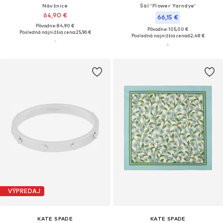
Náušnice
Šál 'Flower Yarndye'
64,90 €
66,15 €
Pôvodne: 84,90 €
Pôvodne: 105,00 €
Posledná najnižšia cena:
25,96 €
Posledná najnižšia cena:
62,48 €
VÝPREDAJ
KATE SPADE
KATE SPADE