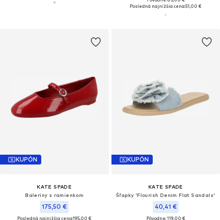
Posledná najnižšia cena:
51,00 €
KUPÓN
KUPÓN
KATE SPADE
KATE SPADE
Baleríny s ramienkom
Šľapky 'Flourish Denim Flat Sandals'
175,50 €
40,41 €
Posledná najnižšia cena:
195,00 €
Pôvodne: 119,00 €