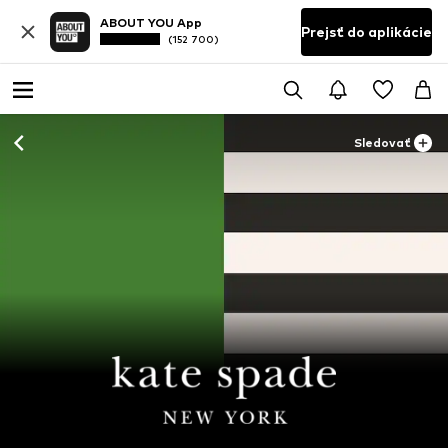
ABOUT YOU App
Prejsť do aplikácie
(152 700)
Sledovať