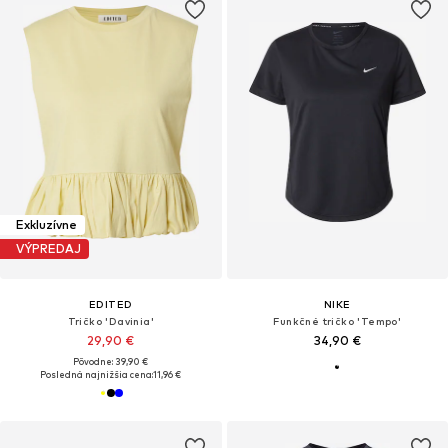
Exkluzívne
VÝPREDAJ
EDITED
NIKE
Tričko 'Davinia'
Funkčné tričko 'Tempo'
29,90 €
34,90 €
Pôvodne: 39,90 €
Posledná najnižšia cena:
11,96 €