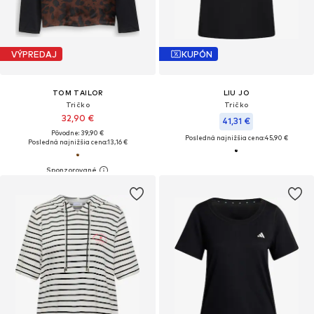
VÝPREDAJ
KUPÓN
TOM TAILOR
LIU JO
Tričko
Tričko
32,90 €
41,31 €
Pôvodne: 39,90 €
Posledná najnižšia cena:
45,90 €
Posledná najnižšia cena:
13,16 €