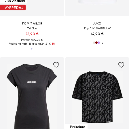
2 ks v balení
VÝPREDAJ
TOM TAILOR
JJXX
Tričko
Top 'JXISABELLA'
23,90 €
14,90 €
Pôvodne: 29,90 €
+
2
Posledná najnižšia cena:
24,21 €
-1%
Prémium