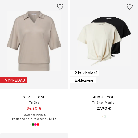
2 ks v balení
VÝPREDAJ
Exkluzívne
STREET ONE
ABOUT YOU
Tričko
Tričko 'Marla'
34,90 €
27,90 €
Pôvodne: 39,90 €
Posledná najnižšia cena:
31,41 €