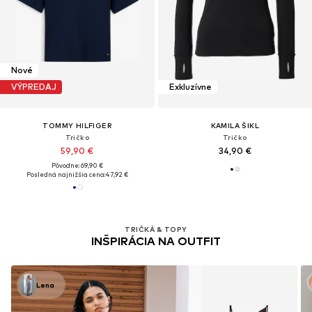
Nové
VÝPREDAJ
Exkluzívne
TOMMY HILFIGER
KAMILA ŠIKL
Tričko
Tričko
59,90 €
34,90 €
Pôvodne: 69,90 €
Posledná najnižšia cena:
47,92 €
TRIČKÁ & TOPY
INŠPIRÁCIA NA OUTFIT
Lena