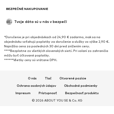
Móda pre plnoštíhle
Tehotenské oblečenie
BEZPEČNÉ NAKUPOVANIE
Príležitosti
Exkluzívne
Upcyklácia
Tvoje dáta sú u nás v bezpečí
OBUV
*Doručenie je pri objednávkach od 24,90 € zadarmo, inak sa na
Nové
Obľúbené
objednávku vzťahujú poplatky za doručenie a služby vo výške 2,90 €.
Najnižšia cena za posledných 30 dní pred znížením ceny.
Tenisky
Členkové čižmy
****Bezplatne zo všetkých slovenských sietí. Pri volaní zo zahraničia
Topánky na vysokom podpätku
Čižmy
môžu byť účtované poplatky.
******Všetky ceny sú vrátane DPH.
Sandále
Poltopánky
Športová obuv
Baleríny
Šľapky
Papuče
O nás
Tlač
Otvorené pozície
Exkluzívne
Ochrana osobných údajov
Obchodné podmienky
Impresum
Prístupnosť
Bezpečnosť produktu
ŠPORT
© 2026 ABOUT YOU SE & Co. KG
Športové oblečenie
Druhy športov
Športová obuv
Športové batohy a tašky