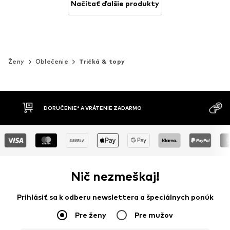
Načítať ďalšie produkty
Ženy
Oblečenie
Tričká & topy
MOŽNOSŤ VR
DOBIERKA
DNÍ
Nič nezmeškaj!
Prihlásiť sa k odberu newslettera a špeciálnych ponúk
Pre ženy
Pre mužov