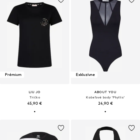
Prémium
Exkluzívne
LIU JO
ABOUT YOU
Tričko
Košeľové body 'Phyllis'
45,90 €
24,90 €