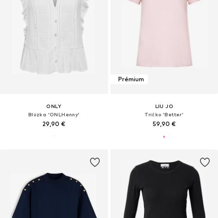
Prémium
ONLY
LIU JO
Blúzka 'ONLHenny'
Tričko 'Better'
29,90 €
59,90 €