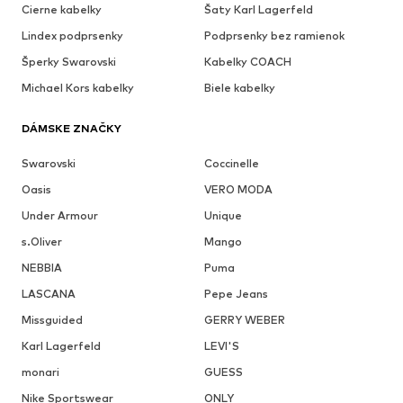
Cierne kabelky
Šaty Karl Lagerfeld
Lindex podprsenky
Podprsenky bez ramienok
Šperky Swarovski
Kabelky COACH
Michael Kors kabelky
Biele kabelky
DÁMSKE ZNAČKY
Swarovski
Coccinelle
Oasis
VERO MODA
Under Armour
Unique
s.Oliver
Mango
NEBBIA
Puma
LASCANA
Pepe Jeans
Missguided
GERRY WEBER
Karl Lagerfeld
LEVI'S
monari
GUESS
Nike Sportswear
ONLY