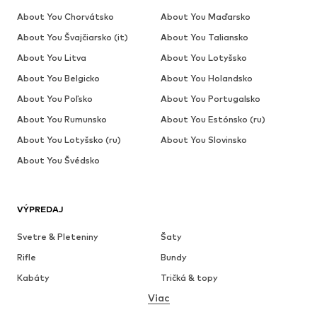
About You Chorvátsko
About You Maďarsko
About You Švajčiarsko (it)
About You Taliansko
About You Litva
About You Lotyšsko
About You Belgicko
About You Holandsko
About You Poľsko
About You Portugalsko
About You Rumunsko
About You Estónsko (ru)
About You Lotyšsko (ru)
About You Slovinsko
About You Švédsko
VÝPREDAJ
Svetre & Pleteniny
Šaty
Rifle
Bundy
Kabáty
Tričká & topy
Viac
Nohavice
Bielizeň