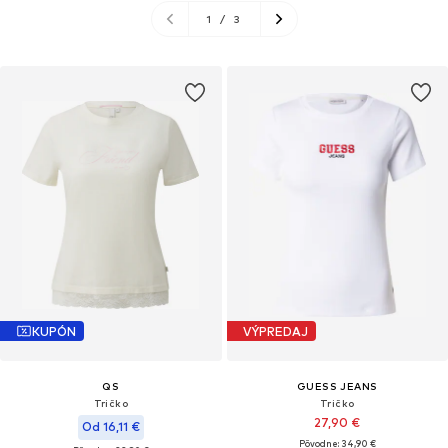
1
/
3
KUPÓN
VÝPREDAJ
QS
GUESS JEANS
Tričko
Tričko
27,90 €
Od 16,11 €
Pôvodne: 34,90 €