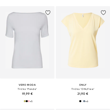
VERO MODA
ONLY
Tričko 'Panda'
Tričko 'ONLFree'
19,99 €
21,90 €
+
5
+
6