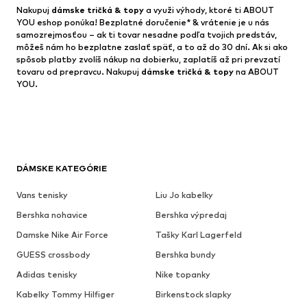
Nakupuj
dámske tričká & topy
a využi výhody, ktoré ti ABOUT
YOU eshop ponúka! Bezplatné doručenie* & vrátenie je u nás
samozrejmosťou – ak ti tovar nesadne podľa tvojich predstáv,
môžeš nám ho bezplatne zaslať späť, a to až do 30 dní. Ak si ako
spôsob platby zvolíš nákup na dobierku, zaplatíš až pri prevzatí
tovaru od prepravcu. Nakupuj
dámske tričká & topy
na ABOUT
YOU.
DÁMSKE KATEGÓRIE
Vans tenisky
Liu Jo kabelky
Bershka nohavice
Bershka výpredaj
Damske Nike Air Force
Tašky Karl Lagerfeld
GUESS crossbody
Bershka bundy
Adidas tenisky
Nike topanky
Kabelky Tommy Hilfiger
Birkenstock slapky