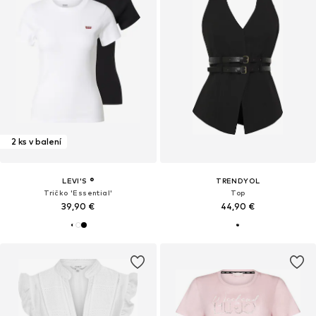
2 ks v balení
LEVI'S ®
TRENDYOL
Tričko 'Essential'
Top
39,90 €
44,90 €