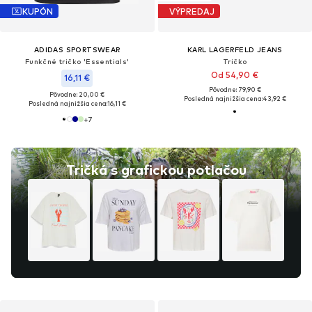
KUPÓN
VÝPREDAJ
ADIDAS SPORTSWEAR
KARL LAGERFELD JEANS
Funkčné tričko 'Essentials'
Tričko
Od 54,90 €
16,11 €
Pôvodne: 79,90 €
Pôvodne: 20,00 €
Posledná najnižšia cena:
43,92 €
Posledná najnižšia cena:
16,11 €
+
7
Tričká s grafickou potlačou