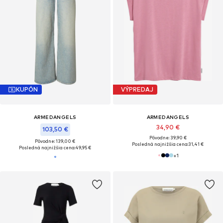
KUPÓN
VÝPREDAJ
ARMEDANGELS
ARMEDANGELS
34,90 €
103,50 €
Pôvodne: 39,90 €
Pôvodne: 139,00 €
Posledná najnižšia cena:
31,41 €
Posledná najnižšia cena:
49,95 €
+
1